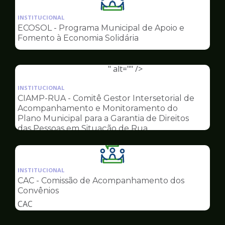
Ilustração
da
INSTITUCIONAL
pagina
ECOSOL - Programa Municipal de Apoio e
de
Fomento à Economia Solidária
Conselhos
" alt="" />
Ilustração
da
INSTITUCIONAL
pagina
CIAMP-RUA - Comitê Gestor Intersetorial de
de
Acompanhamento e Monitoramento do
Conselhos
Plano Municipal para a Garantia de Direitos
das Pessoas em Situação de Rua
Ilustração
da
INSTITUCIONAL
pagina
CAC - Comissão de Acompanhamento dos
de
Convênios
Conselhos
CAC