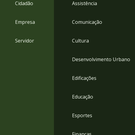
4
Cidadão
Assistência
Acessibilidade
5
Empresa
Comunicação
Servidor
Cultura
Desenvolvimento Urbano
Edificações
Educação
Esportes
Finanças