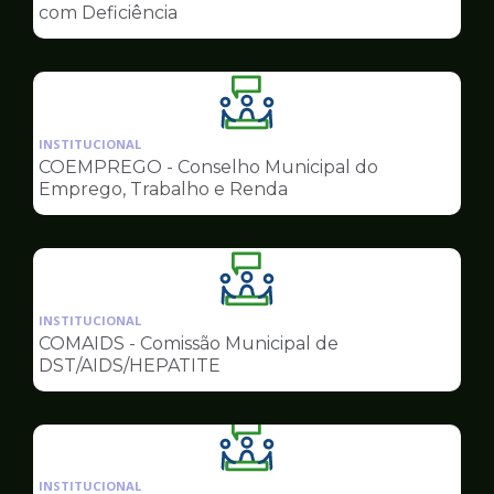
de
com Deficiência
Conselhos
Ilustração
da
INSTITUCIONAL
pagina
COEMPREGO - Conselho Municipal do
de
Emprego, Trabalho e Renda
Conselhos
Ilustração
da
INSTITUCIONAL
pagina
COMAIDS - Comissão Municipal de
de
DST/AIDS/HEPATITE
Conselhos
Ilustração
da
INSTITUCIONAL