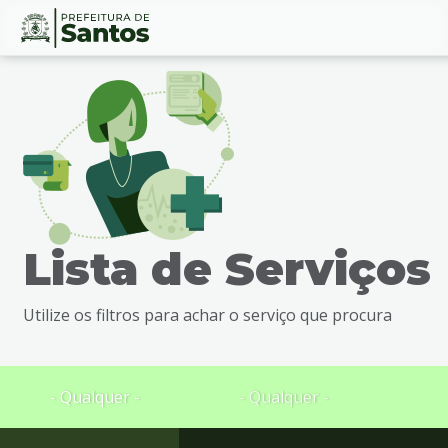
Ir
Conteúdo
para
o
conteúdo
1
Ir
para
o
menu
Lista de Serviços
2
Ir
para
Utilize os filtros para achar o serviço que procura
busca
3
Ir
para
- Qualquer -
- Qualquer -
o
rodapé