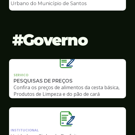
de
Urbano do Município de Santos
Conselhos
Governo
SERVICO
PESQUISAS DE PREÇOS
Confira os preços de alimentos da cesta básica,
Produtos de Limpeza e do pão de cará
Ilustração
da
INSTITUCIONAL
pagina