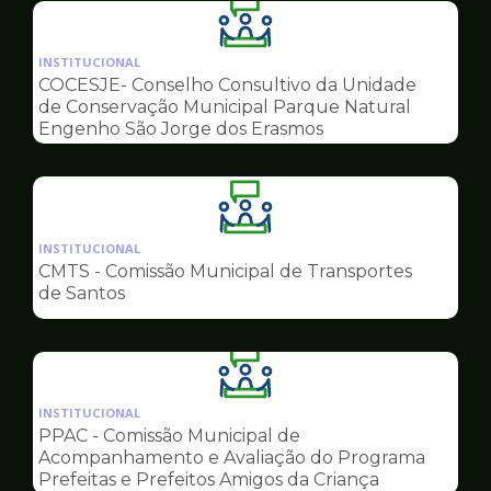
Ilustração
da
INSTITUCIONAL
pagina
COCESJE- Conselho Consultivo da Unidade
de
de Conservação Municipal Parque Natural
Conselhos
Engenho São Jorge dos Erasmos
Ilustração
da
INSTITUCIONAL
pagina
CMTS - Comissão Municipal de Transportes
de
de Santos
Conselhos
Ilustração
da
INSTITUCIONAL
pagina
PPAC - Comissão Municipal de
de
Acompanhamento e Avaliação do Programa
Conselhos
Prefeitas e Prefeitos Amigos da Criança