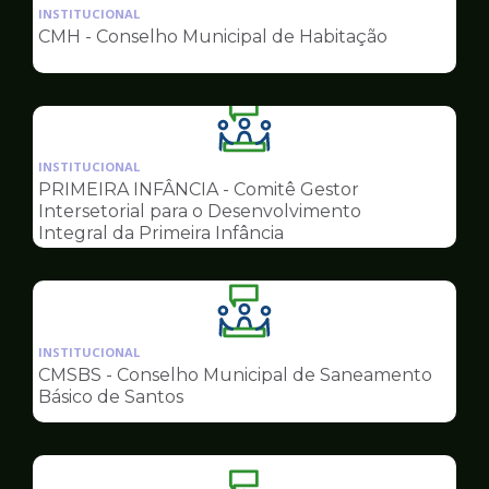
da
INSTITUCIONAL
pagina
CMH - Conselho Municipal de Habitação
de
Conselhos
Ilustração
da
INSTITUCIONAL
pagina
PRIMEIRA INFÂNCIA - Comitê Gestor
de
Intersetorial para o Desenvolvimento
Conselhos
Integral da Primeira Infância
Ilustração
da
INSTITUCIONAL
pagina
CMSBS - Conselho Municipal de Saneamento
de
Básico de Santos
Conselhos