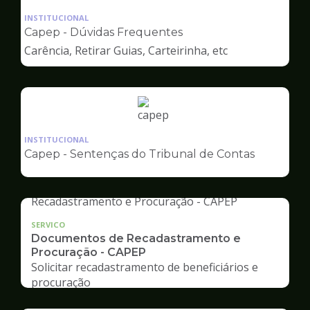
da
INSTITUCIONAL
pagina
Capep - Dúvidas Frequentes
de
Carência, Retirar Guias, Carteirinha, etc
Capep
Ilustração
da
INSTITUCIONAL
pagina
Capep - Sentenças do Tribunal de Contas
de
Capep
SERVICO
Documentos de Recadastramento e
Procuração - CAPEP
Solicitar recadastramento de beneficiários e
procuração