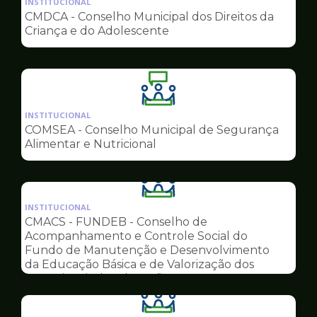
INSTITUCIONAL
pagina
CMDCA - Conselho Municipal dos Direitos da
de
Criança e do Adolescente
Conselhos
Ilustração
da
INSTITUCIONAL
pagina
COMSEA - Conselho Municipal de Segurança
de
Alimentar e Nutricional
Conselhos
Ilustração
da
INSTITUCIONAL
pagina
CMACS - FUNDEB - Conselho de
de
Acompanhamento e Controle Social do
Conselhos
Fundo de Manutenção e Desenvolvimento
da Educação Básica e de Valorização dos
Profissionais da Educação
Ilustração