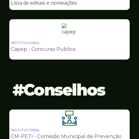
Lista de editais e nomeações
Capep
Ilustração
da
INSTITUCIONAL
pagina
Capep - Concurso Publico
de
Capep
Conselhos
Ilustração
da
INSTITUCIONAL
pagina
CM-PETI - Comissão Municipal de Prevenção