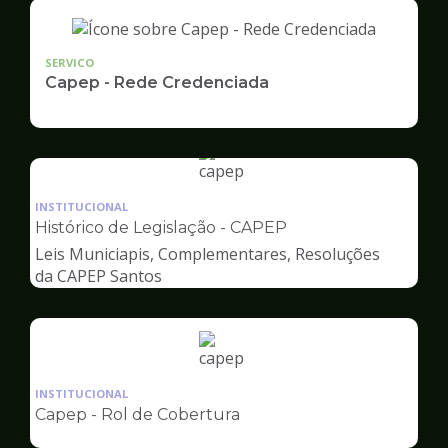
SERVICO
Capep - Rede Credenciada
Ilustração
da
INSTITUCIONAL
pagina
Histórico de Legislação - CAPEP
de
Leis Municiapis, Complementares, Resoluções
Capep
da CAPEP Santos
Ilustração
da
INSTITUCIONAL
pagina
Capep - Rol de Cobertura
de