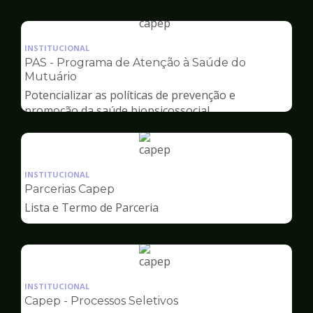
Capep
Ilustração
da
INSTITUCIONAL
pagina
PAS - Programa de Atenção à Saúde do
de
Mutuário
Capep
Potencializar as políticas de prevenção e
promoção da saúde biopsicossocial
Ilustração
da
INSTITUCIONAL
pagina
Parcerias Capep
de
Lista e Termo de Parceria
Capep
Ilustração
da
INSTITUCIONAL
pagina
Capep - Processos Seletivos
de