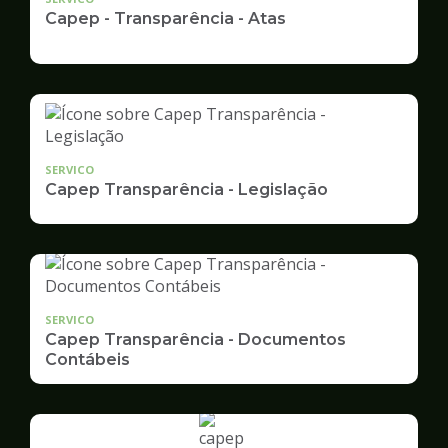
Capep - Transparência - Atas
SERVICO
Capep Transparência - Legislação
SERVICO
Capep Transparência - Documentos
Contábeis
Ilustração