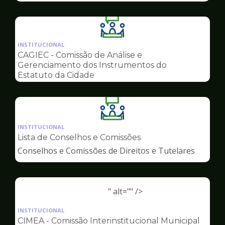
Ilustração
da
INSTITUCIONAL
pagina
CAGIEC - Comissão de Análise e
de
Gerenciamento dos Instrumentos do
Conselhos
Estatuto da Cidade
Ilustração
da
INSTITUCIONAL
pagina
Lista de Conselhos e Comissões
de
Conselhos e Comissões de Direitos e Tutelares
Conselhos
" alt="" />
Ilustração
da
INSTITUCIONAL
pagina
CIMEA - Comissão Interinstitucional Municipal