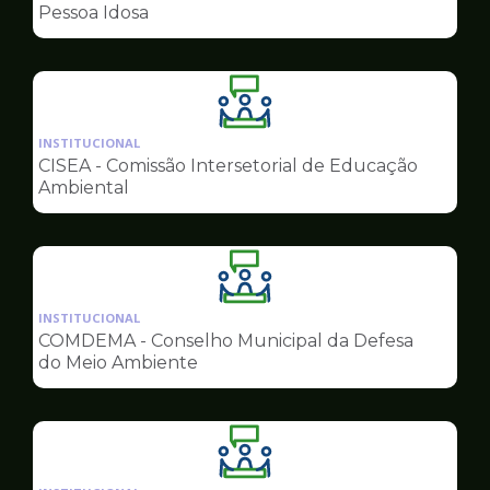
de
Pessoa Idosa
Conselhos
Ilustração
da
INSTITUCIONAL
pagina
CISEA - Comissão Intersetorial de Educação
de
Ambiental
Conselhos
Ilustração
da
INSTITUCIONAL
pagina
COMDEMA - Conselho Municipal da Defesa
de
do Meio Ambiente
Conselhos
Ilustração
da