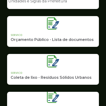
Unidades e Siglas da Prefeitura
de
Governo
SERVICO
Orçamento Público - Lista de documentos
SERVICO
Coleta de lixo - Resíduos Sólidos Urbanos