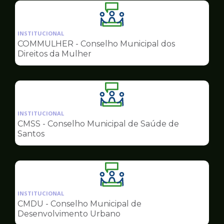
Ilustração
da
INSTITUCIONAL
pagina
COMMULHER - Conselho Municipal dos
de
Direitos da Mulher
Conselhos
Ilustração
da
INSTITUCIONAL
pagina
CMSS - Conselho Municipal de Saúde de
de
Santos
Conselhos
Ilustração
da
INSTITUCIONAL
pagina
CMDU - Conselho Municipal de
de
Desenvolvimento Urbano
Conselhos