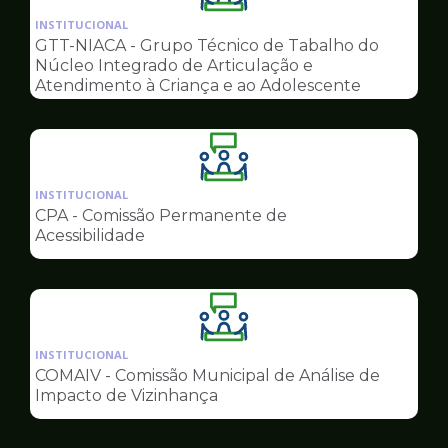
da
INSTITUCIONAL
pagina
GTT-NIACA - Grupo Técnico de Tabalho do
de
Núcleo Integrado de Articulação e
Conselhos
Atendimento à Criança e ao Adolescente
Ilustração
da
INSTITUCIONAL
pagina
CPA - Comissão Permanente de
de
Acessibilidade
Conselhos
Ilustração
da
INSTITUCIONAL
pagina
COMAIV - Comissão Municipal de Análise de
de
Impacto de Vizinhança
Conselhos