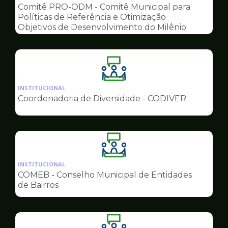
pagina
Comitê PRO-ODM - Comitê Municipal para
de
Políticas de Referência e Otimização
Conselhos
Objetivos de Desenvolvimento do Milênio
Ilustração
da
INSTITUCIONAL
pagina
Coordenadoria de Diversidade - CODIVER
de
Conselhos
Ilustração
da
INSTITUCIONAL
pagina
COMEB - Conselho Municipal de Entidades
de
de Bairros
Conselhos