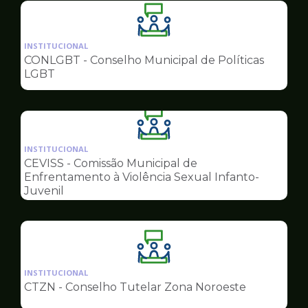
Ilustração
da
INSTITUCIONAL
pagina
CONLGBT - Conselho Municipal de Políticas
de
LGBT
Conselhos
Ilustração
da
INSTITUCIONAL
pagina
CEVISS - Comissão Municipal de
de
Enfrentamento à Violência Sexual Infanto-
Conselhos
Juvenil
Ilustração
da
INSTITUCIONAL
pagina
CTZN - Conselho Tutelar Zona Noroeste
de