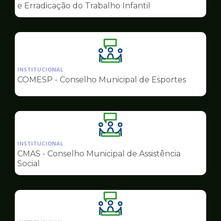
de
e Erradicação do Trabalho Infantil
Conselhos
Ilustração
da
INSTITUCIONAL
pagina
COMESP - Conselho Municipal de Esportes
de
Conselhos
Ilustração
da
INSTITUCIONAL
pagina
CMAS - Conselho Municipal de Assistência
de
Social
Conselhos
Ilustração
da