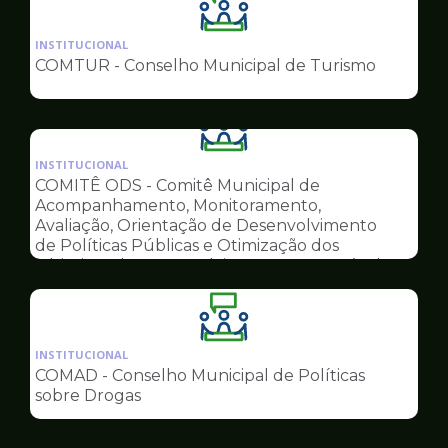
Ilustração
da
INSTITUCIONAL
pagina
COMTUR - Conselho Municipal de Turismo
de
Conselhos
Ilustração
da
INSTITUCIONAL
pagina
COMITÊ ODS - Comitê Municipal de
de
Acompanhamento, Monitoramento,
Conselhos
Avaliação, Orientação de Desenvolvimento
de Políticas Públicas e Otimização dos
Objetivos do Desenvolvimento Sustentável
Ilustração
da
INSTITUCIONAL
pagina
COMAD - Conselho Municipal de Políticas
de
sobre Drogas
Conselhos