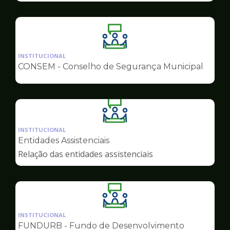
Ilustração
da
INSTITUCIONAL
pagina
CONSEM - Conselho de Segurança Municipal
de
Conselhos
Ilustração
da
INSTITUCIONAL
pagina
Entidades Assistenciais
de
Relação das entidades assistenciais
Conselhos
Ilustração
da
INSTITUCIONAL
pagina
FUNDURB - Fundo de Desenvolvimento