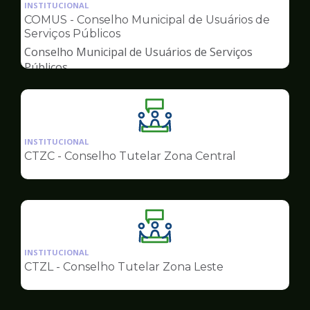
da
INSTITUCIONAL
pagina
COMUS - Conselho Municipal de Usuários de
de
Serviços Públicos
Conselhos
Conselho Municipal de Usuários de Serviços
Públicos
Ilustração
da
INSTITUCIONAL
pagina
CTZC - Conselho Tutelar Zona Central
de
Conselhos
Ilustração
da
INSTITUCIONAL
pagina
CTZL - Conselho Tutelar Zona Leste
de
Conselhos