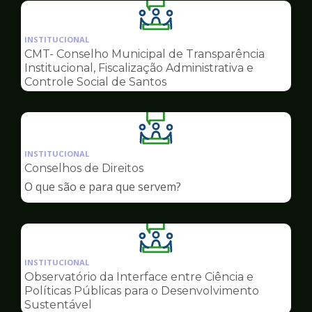
Ilustração
da
INSTITUCIONAL
pagina
CMT- Conselho Municipal de Transparência
de
Institucional, Fiscalização Administrativa e
Conselhos
Controle Social de Santos
Ilustração
da
INSTITUCIONAL
pagina
Conselhos de Direitos
de
O que são e para que servem?
Conselhos
Ilustração
da
INSTITUCIONAL
pagina
Observatório da Interface entre Ciência e
de
Políticas Públicas para o Desenvolvimento
Conselhos
Sustentável