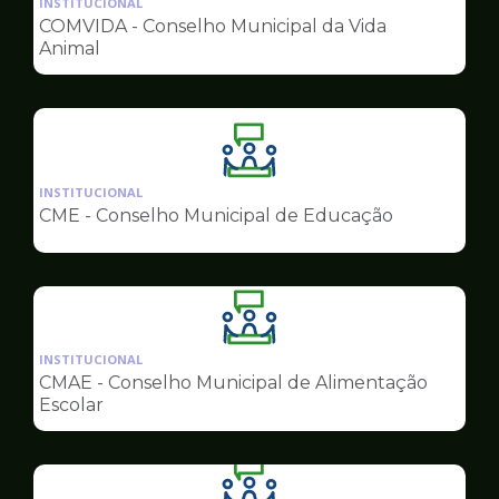
INSTITUCIONAL
pagina
COMVIDA - Conselho Municipal da Vida
de
Animal
Conselhos
Ilustração
da
INSTITUCIONAL
pagina
CME - Conselho Municipal de Educação
de
Conselhos
Ilustração
da
INSTITUCIONAL
pagina
CMAE - Conselho Municipal de Alimentação
de
Escolar
Conselhos
Ilustração