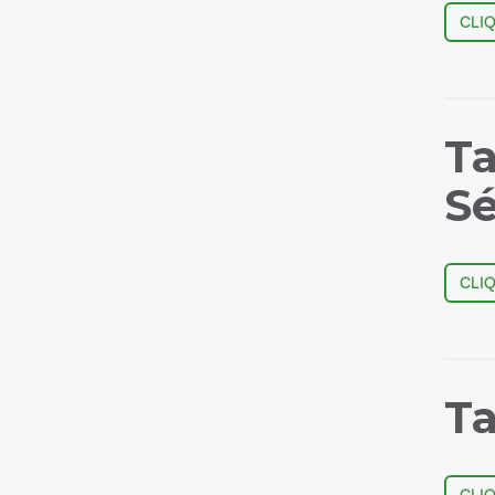
CLI
Ta
Sé
CLI
Ta