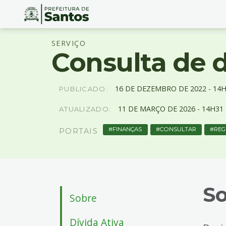
Ir
Conteúdo
SERVIÇO
para
Consulta de 
o
conteúdo
1
Ir
16
DE
DEZEMBRO
DE
2022 -
14H
PUBLICADO:
para
11
DE
MARÇO
DE
2026 -
14H31
ATUALIZADO:
o
menu
FINANÇAS
CONSULTAR
REG
PORTAIS
2
Ir
para
busca
3
S
Ir
Sobre
para
o
Dívida Ativa
rodapé