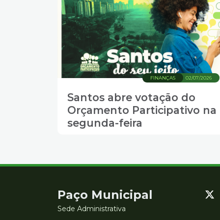
FINANÇAS
02/07/2026
Santos abre votação do
Orçamento Participativo na
segunda-feira
Contato
Paço Municipal
e
Sede Administrativa