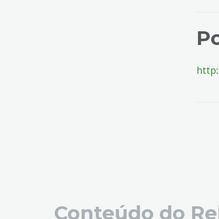
Po
http
Conteúdo do Re