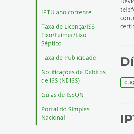
Devid
4
tele
Acessibilidade
IPTU ano corrente
cont
5
cert
Taxa de Licença/ISS
Fixo/Feimer/Lixo
Séptico
Taxa de Publicidade
Dí
Notificações de Débitos
de ISS (NDISS)
CLI
Guias de ISSQN
Portal do Simples
IP
Nacional