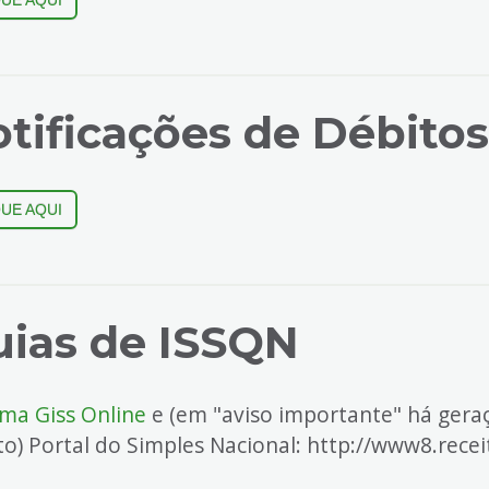
QUE AQUI
tificações de Débitos
QUE AQUI
ias de ISSQN
ema Giss Online
e (em "aviso importante" há geraç
to) Portal do Simples Nacional: http://www8.rece