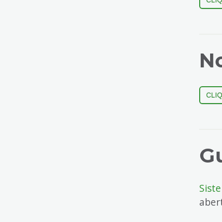
CLI
No
CLI
Gu
Sist
aber