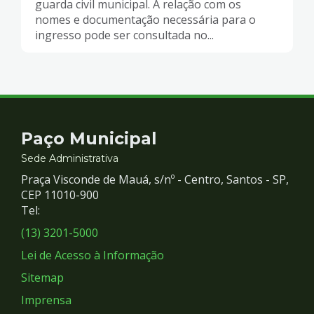
guarda civil municipal. A relação com os
nomes e documentação necessária para o
ingresso pode ser consultada no...
Contato
Paço Municipal
e
Sede Administrativa
Praça Visconde de Mauá, s/nº - Centro, Santos - SP,
Redes
CEP 11010-900
Tel:
Sociais
(13) 3201-5000
Lei de Acesso à Informação
Sitemap
Imprensa