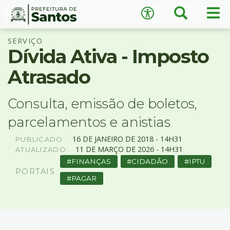
×
Busca
Men
Acessibilidade
prin
Ir
Conteúdo
SERVIÇO
para
Dívida Ativa - Imposto
o
conteúdo
Atrasado
1
Ir
A
−
+
A
para
Consulta, emissão de boletos,
o
↺
Restaurar padrão
parcelamentos e anistias
menu
2
16
DE
JANEIRO
DE
2018 -
14H31
PUBLICADO:
Ir
11
DE
MARÇO
DE
2026 -
14H31
ATUALIZADO:
para
FINANÇAS
CIDADÃO
IPTU
busca
PORTAIS
3
PAGAR
Ir
para
o
rodapé