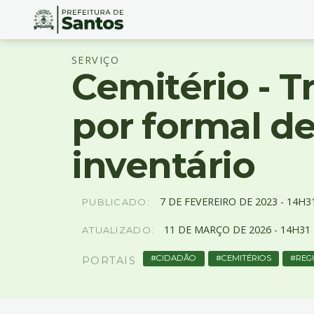
Ir
Conteúdo
SERVIÇO
para
Cemitério - T
o
conteúdo
1
por formal de
Ir
para
inventário
o
menu
2
Ir
7
DE
FEVEREIRO
DE
2023 -
14H3
PUBLICADO:
para
11
DE
MARÇO
DE
2026 -
14H31
busca
ATUALIZADO:
3
CIDADÃO
CEMITÉRIOS
REG
Ir
PORTAIS
para
o
rodapé