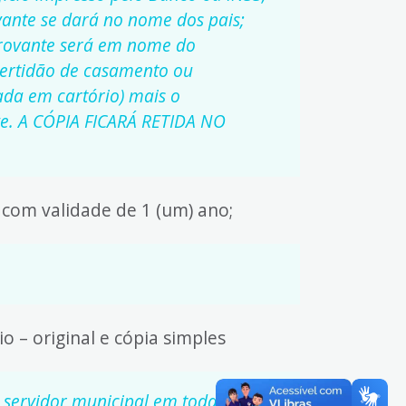
ante se dará no nome dos pais;
provante será em nome do
certidão de casamento ou
ada em cartório) mais o
e. A CÓPIA FICARÁ RETIDA NO
 com validade de 1 (um) ano;
o – original e cópia simples
servidor municipal em todas as vias