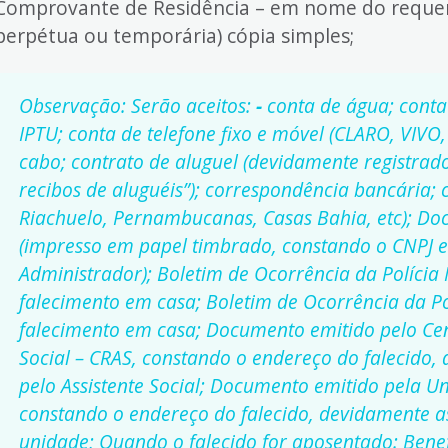
Comprovante de Residência – em nome do requer
perpétua ou temporária) cópia simples;
Observação: Serão aceitos:
-
conta de água; conta
IPTU; conta de telefone fixo e móvel (CLARO, VIVO,
cabo; contrato de aluguel (devidamente registrado
recibos de aluguéis”); correspondência bancária; 
Riachuelo, Pernambucanas, Casas Bahia, etc); D
(impresso em papel timbrado, constando o CNPJ e
Administrador); Boletim de Ocorrência da Polícia 
falecimento em casa; Boletim de Ocorrência da Pol
falecimento em casa; Documento emitido pelo Cent
Social – CRAS, constando o endereço do falecido
pelo Assistente Social; Documento emitido pela U
constando o endereço do falecido, devidamente a
unidade; Quando o falecido for aposentado: Benef