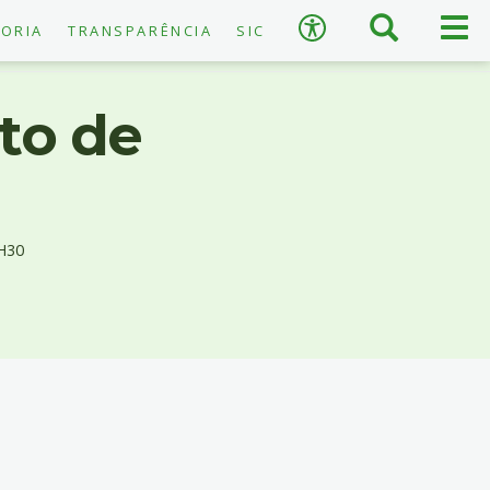
×
Busca
Men
Acessibilidade
ORIA
TRANSPARÊNCIA
SIC
prin
to de
A
−
+
A
↺
Restaurar padrão
H30