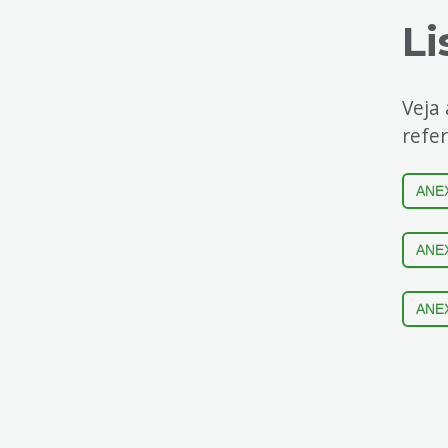
Li
Veja 
refer
ANE
ANEX
ANEX