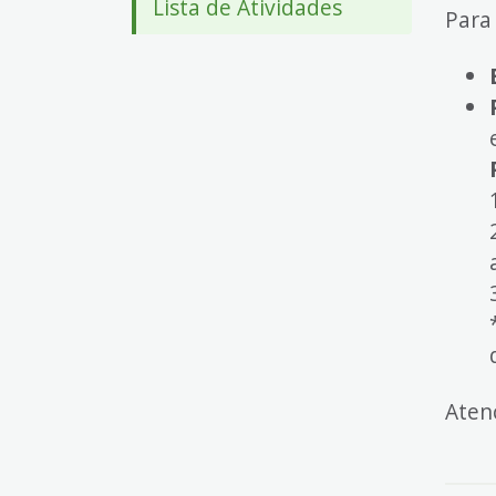
Lista de Atividades
4
Para
Acessibilidade
5
Aten