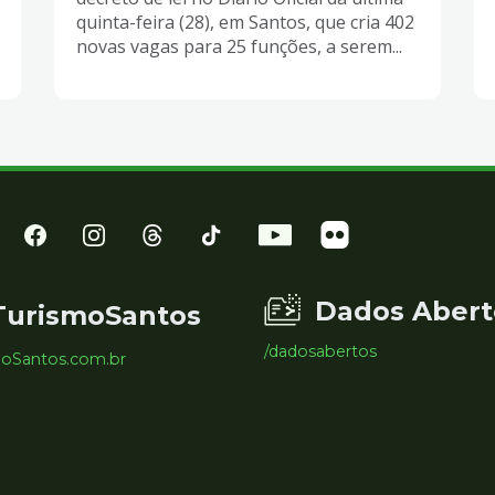
quinta-feira (28), em Santos, que cria 402
novas vagas para 25 funções, a serem...
Dados Abert
TurismoSantos
/dadosabertos
moSantos.com.br