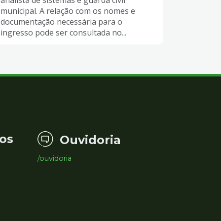
analista de sistemas e guarda civil
municipal. A relação com os nomes e
documentação necessária para o
ingresso pode ser consultada no...
os
Ouvidoria
/ouvidoria