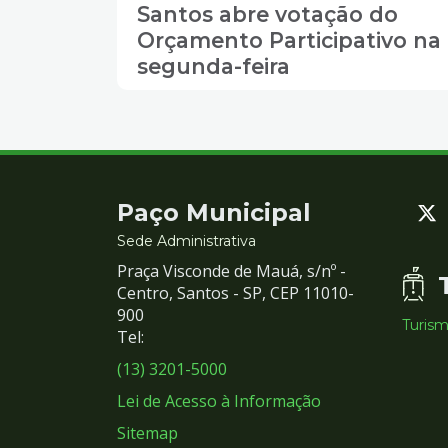
Santos abre votação do
Orçamento Participativo na
segunda-feira
Contato
Paço Municipal
e
Sede Administrativa
Praça Visconde de Mauá, s/nº -
Redes
Centro, Santos - SP, CEP 11010-
900
Turis
Sociais
Tel:
(13) 3201-5000
Lei de Acesso à Informação
Sitemap