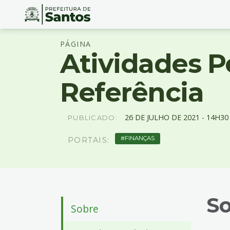
Ir
Conteúdo
PÁGINA
para
Atividades P
o
conteúdo
1
Referência
Ir
para
o
26
DE
JULHO
DE
2021 -
14H30
PUBLICADO:
menu
2
FINANÇAS
PORTAIS:
Ir
para
busca
3
Ir
S
para
Sobre
o
rodapé