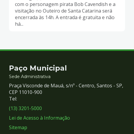
com o personagem pirata Bob Cavendish e a
visitação no Outeiro de Santa Catarina será
encerrada às 14h. A entrada é gratuita e não
há...
Contato
Paço Municipal
e
Sede Administrativa
Praça Visconde de Mauá, s/nº - Centro, Santos - SP,
Redes
CEP 11010-900
Tel:
Sociais
(13) 3201-5000
Lei de Acesso à Informação
Sitemap