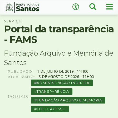
×
Busca
Men
Acessibilidade
prin
Ir
Conteúdo
SERVIÇO
para
Portal da transparência
o
conteúdo
- FAMS
1
Ir
A
−
+
A
para
Fundação Arquivo e Memória de
o
↺
Restaurar padrão
Santos
menu
2
1
DE
JULHO
DE
2019 -
11H00
PUBLICADO:
Ir
3
DE
AGOSTO
DE
2026 -
11H00
ATUALIZADO:
para
ADMINISTRAÇÃO INDIRETA
busca
3
TRANSPARÊNCIA
Ir
PORTAIS
FUNDAÇÃO ARQUIVO E MEMÓRIA
para
o
LEI DE ACESSO
rodapé