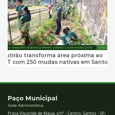
MEIO AMBIENTE DESENVOLVIMENTO URBANO E SUSTENTABILIDADE
10/06/2026
Mutirão transforma área próxima ao
VLT com 250 mudas nativas em Santos
Contato
Paço Municipal
e
Sede Administrativa
Praça Visconde de Mauá, s/nº - Centro, Santos - SP,