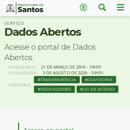
×
Busca
Men
Acessibilidade
prin
Ir
Conteúdo
SERVIÇO
para
Dados Abertos
o
conteúdo
1
Acesse o portal de Dados
Ir
A
−
+
A
para
Abertos
o
↺
Restaurar padrão
21
DE
MARÇO
DE
2019 -
10H51
PUBLICADO:
menu
3
DE
AGOSTO
DE
2026 -
10H51
ATUALIZADO:
2
TRANSPARÊNCIA
OUVIDORIA
Ir
PORTAIS
para
INDICADORES
LEI DE ACESSO
busca
3
Ir
para
o
rodapé