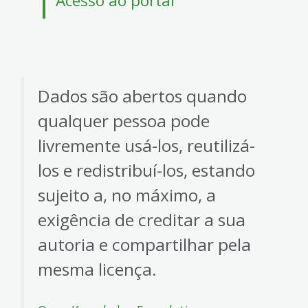
Acesso ao portal
4
Acessibilidade
5
Dados são abertos quando
qualquer pessoa pode
livremente usá-los, reutilizá-
los e redistribuí-los, estando
sujeito a, no máximo, a
exigência de creditar a sua
autoria e compartilhar pela
mesma licença.