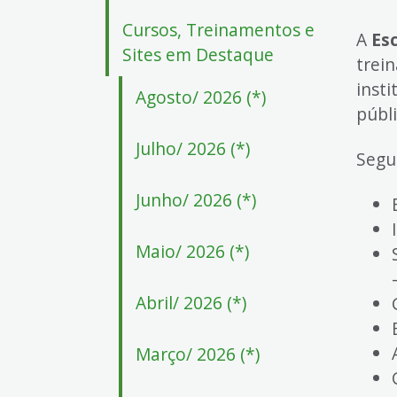
4
Cursos, Treinamentos e
Acessibilidade
A
Es
5
Sites em Destaque
trein
inst
Agosto/ 2026 (*)
públ
Julho/ 2026 (*)
Segu
Junho/ 2026 (*)
Maio/ 2026 (*)
Abril/ 2026 (*)
Março/ 2026 (*)