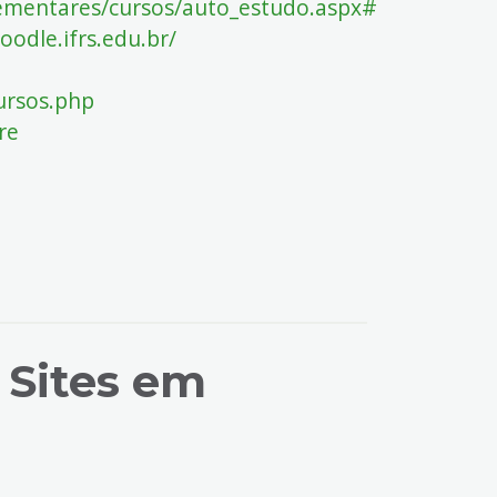
lementares/cursos/auto_estudo.aspx#
oodle.ifrs.edu.br/
cursos.php
re
 Sites em