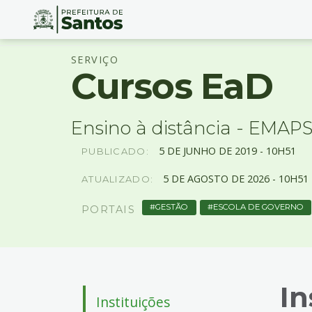
Ir
Conteúdo
SERVIÇO
para
Cursos EaD
o
conteúdo
1
Ir
Ensino à distância - EMAP
para
5
DE
JUNHO
DE
2019 -
10H51
o
PUBLICADO:
menu
5
DE
AGOSTO
DE
2026 -
10H51
ATUALIZADO:
2
Ir
GESTÃO
ESCOLA DE GOVERNO
PORTAIS
para
busca
3
Ir
para
In
o
Instituições
rodapé