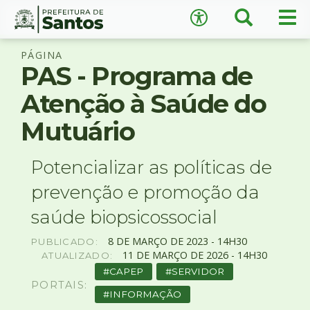
×
Busca
Men
Acessibilidade
prin
Ir
Conteúdo
PÁGINA
para
PAS - Programa de
o
conteúdo
Atenção à Saúde do
1
Ir
Mutuário
A
−
+
A
para
o
↺
Restaurar padrão
menu
Potencializar as políticas de
2
prevenção e promoção da
Ir
para
saúde biopsicossocial
busca
3
8
DE
MARÇO
DE
2023 -
14H30
PUBLICADO:
Ir
11
DE
MARÇO
DE
2026 -
14H30
ATUALIZADO:
para
CAPEP
SERVIDOR
o
PORTAIS:
INFORMAÇÃO
rodapé