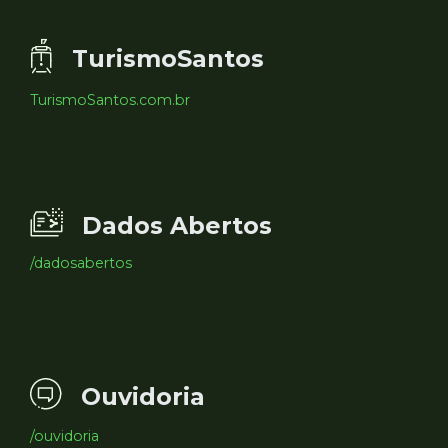
TurismoSantos
TurismoSantos.com.br
Dados Abertos
/dadosabertos
Ouvidoria
/ouvidoria