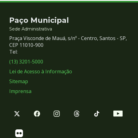
Contato
Paço Municipal
e
Sede Administrativa
Praça Visconde de Mauá, s/nº - Centro, Santos - SP,
Redes
CEP 11010-900
Tel:
Sociais
(13) 3201-5000
Lei de Acesso à Informação
Sitemap
Imprensa