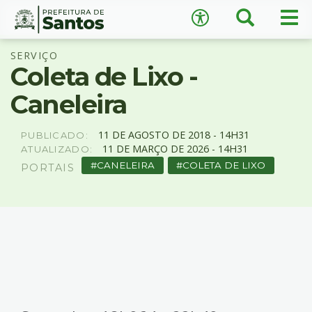
×
Busca
Men
Acessibilidade
prin
Ir
Conteúdo
SERVIÇO
para
Coleta de Lixo -
o
conteúdo
Caneleira
1
Ir
A
−
+
A
para
11
DE
AGOSTO
DE
2018 -
14H31
PUBLICADO:
o
11
DE
MARÇO
DE
2026 -
14H31
ATUALIZADO:
↺
Restaurar padrão
menu
CANELEIRA
COLETA DE LIXO
PORTAIS
2
Ir
para
busca
3
Ir
para
o
rodapé