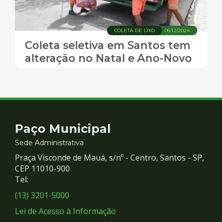
COLETA DE LIXO
06/12/2024
Coleta seletiva em Santos tem
alteração no Natal e Ano-Novo
Contato
Paço Municipal
e
Sede Administrativa
Praça Visconde de Mauá, s/nº - Centro, Santos - SP,
Redes
CEP 11010-900
Tel:
Sociais
(13) 3201-5000
Lei de Acesso à Informação