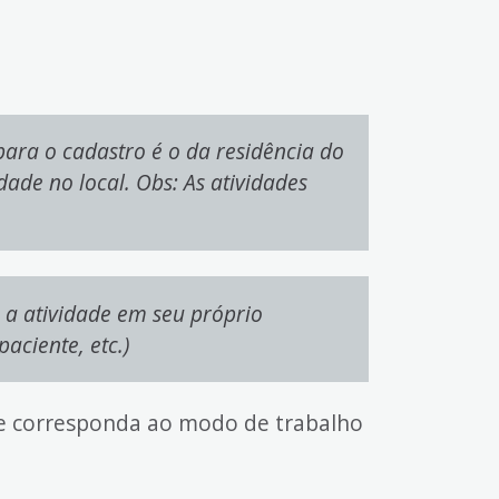
ra o cadastro é o da residência do
ade no local. Obs: As atividades
 a atividade em seu próprio
aciente, etc.)
ue corresponda ao modo de trabalho