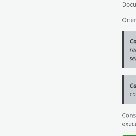
Docu
4
Acessibilidade
5
Orie
Ca
re
se
Ca
co
Cons
exec