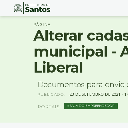
Ir
Conteúdo
PÁGINA
para
Alterar cadas
o
conteúdo
1
municipal - 
Ir
para
Liberal
o
menu
2
Ir
Documentos para envio 
para
busca
23
DE
SETEMBRO
DE
2021 -
1
PUBLICADO:
3
Ir
SALA DO EMPREENDEDOR
PORTAIS:
para
o
rodapé