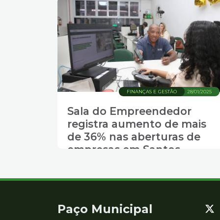
FINANÇAS E GESTÃO
28/01/2025
Sala do Empreendedor
registra aumento de mais
de 36% nas aberturas de
empresas em Santos
Contato
Paço Municipal