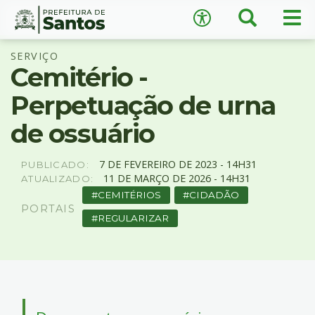
×
Busca
Men
Acessibilidade
prin
Ir
Conteúdo
SERVIÇO
para
Cemitério -
o
conteúdo
Perpetuação de urna
1
Ir
de ossuário
A
−
+
A
para
o
↺
Restaurar padrão
7
DE
FEVEREIRO
DE
2023 -
14H31
menu
PUBLICADO:
11
DE
MARÇO
DE
2026 -
14H31
ATUALIZADO:
2
Ir
CEMITÉRIOS
CIDADÃO
PORTAIS
para
REGULARIZAR
busca
3
Ir
para
o
rodapé