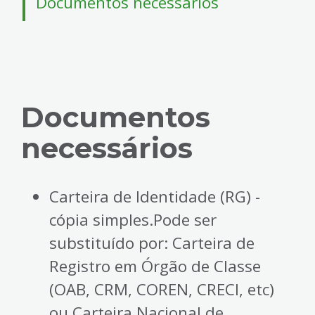
Documentos necessários
4
Acessibilidade
5
Documentos
necessários
Carteira de Identidade (RG) -
cópia simples.Pode ser
substituído por: Carteira de
Registro em Órgão de Classe
(OAB, CRM, COREN, CRECI, etc)
ou Carteira Nacional de