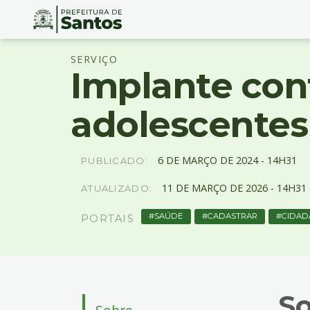
Ir
Conteúdo
SERVIÇO
para
Implante con
o
conteúdo
1
adolescentes
Ir
para
o
6
DE
MARÇO
DE
2024 -
14H31
PUBLICADO:
menu
2
11
DE
MARÇO
DE
2026 -
14H31
ATUALIZADO:
Ir
para
SAÚDE
CADASTRAR
CIDAD
PORTAIS
busca
3
Ir
para
o
S
rodapé