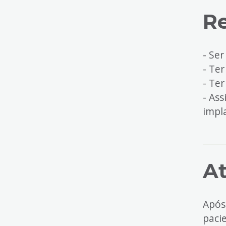
Re
- Se
- Ter
- Ter
- As
impl
A
Após
paci