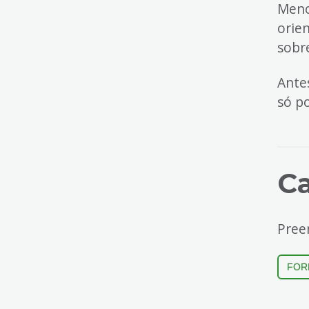
Meno
orie
sobr
Ante
só p
C
Pree
FOR