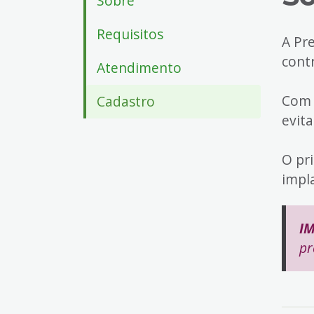
Sobre
4
Acessibilidade
Requisitos
A Pr
5
cont
Atendimento
Com 
Cadastro
evita
O pr
impl
I
pr