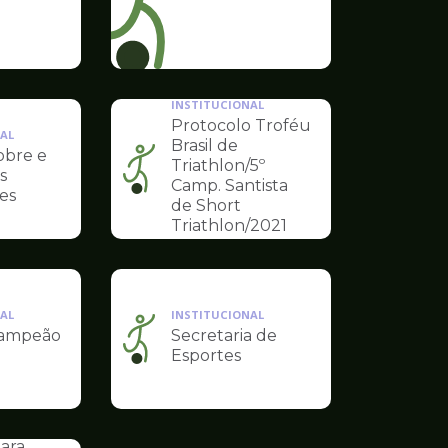
INSTITUCIONAL
Protocolo Troféu
AL
Brasil de
obre e
Triathlon/5º
s
Ilustração
Camp. Santista
es
da
de Short
pagina
Triathlon/2021
de
Esportes
AL
INSTITUCIONAL
Campeão
Secretaria de
Ilustração
Esportes
da
pagina
de
AL
Esportes
para