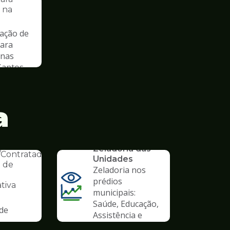
s na
ação de
para
 nas
Santos
a
SERVICO
AL
Zeladoria das
s/Contratados
Unidades
 de
Zeladoria nos
prédios
tiva
municipais:
Saúde, Educação,
 de
Assistência e
outros