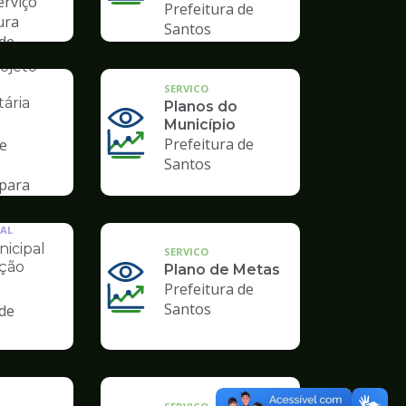
erviço
Prefeitura de
ura
Santos
 de
AL
ojeto
SERVICO
ária
Planos do
Município
Prefeitura de
de
Santos
para
AL
icipal
SERVICO
ção
Plano de Metas
Prefeitura de
Santos
 de