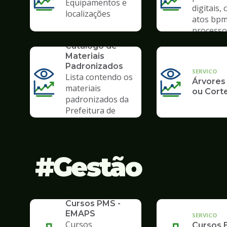
Equipamentos e
digitais, 
localizações
atos bpm
processo 
SERVICO
Catálogo de
Materiais
Padronizados
SERVICO
Lista contendo os
Árvores
materiais
ou Cort
padronizados da
Prefeitura de
Santos
Gestão
SERVICO
Cursos PMS -
EMAPS
SERVICO
Cursos
Cursos 