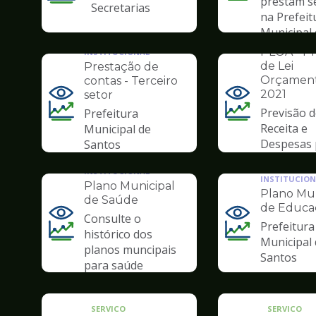
prestam s
da
Secretarias
na Prefeit
pagina
Municipal
de
INSTITUCION
Santos
Transparência
PLOA - Pr
INSTITUCIONAL
de Lei
Prestação de
Orçament
contas - Terceiro
2021
setor
Ilustração
Ilustração
Previsão 
Prefeitura
da
da
Receita e
Municipal de
pagina
pagina
Despesas 
Santos
de
de
ano 2021
Transparência
Transparência
INSTITUCIONAL
INSTITUCION
Plano Municipal
Plano Mun
de Saúde
de Educa
Consulte o
Prefeitura
Ilustração
Ilustração
histórico dos
Municipal
da
da
planos muncipais
Santos
pagina
pagina
para saúde
de
de
Transparência
Transparência
SERVICO
SERVICO