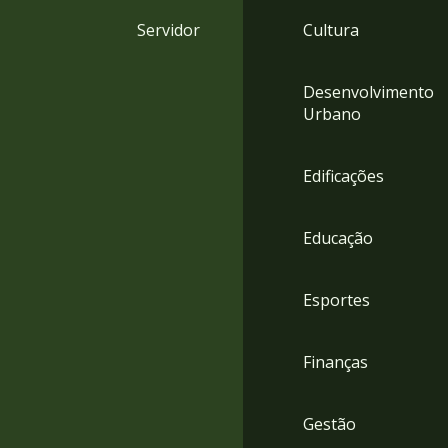
4
Servidor
Cultura
Acessibilidade
5
Desenvolvimento
Urbano
Edificações
Educação
Esportes
Finanças
Gestão