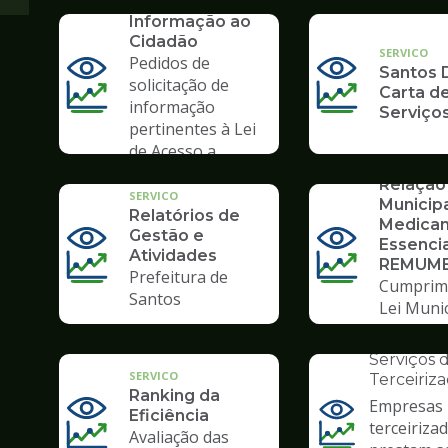
Demonstrativos
SIC - Serviço de
Transparência
Informação ao
Contábeis
Cidadão
SERVICO
Pedidos de
Santos D
solicitação de
Carta d
informação
Serviço
pertinentes à Lei
de Acesso a
SERVICO
Informação
Relação
SERVICO
Municip
Relatórios de
Medica
Gestão e
Essencia
Atividades
REMUM
Prefeitura de
Cumprim
Santos
Lei Munic
INSTITUCION
3995/22
Prestaçã
Serviços 
SERVICO
Terceiriz
Ranking da
Empresas
Eficiência
terceiriza
Ilustração
Avaliação das