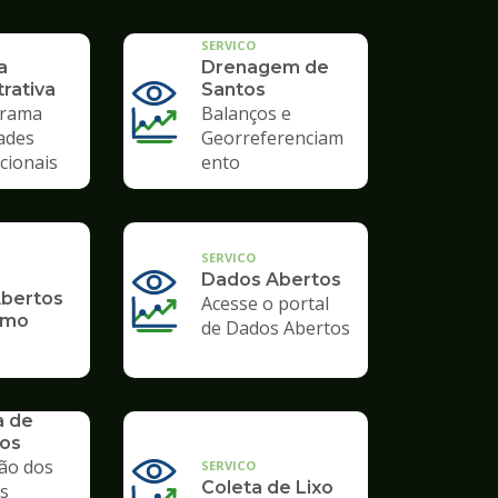
TCESP
SERVICO
a
Drenagem de
rativa
Santos
rama
Balanços e
ades
Georreferenciam
cionais
ento
SERVICO
Dados Abertos
bertos
Acesse o portal
smo
de Dados Abertos
a de
os
ão dos
SERVICO
Coleta de Lixo
s