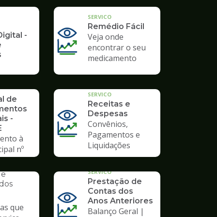
SERVICO
Remédio Fácil
igital -
Veja onde
e
encontrar o seu
s
medicamento
SERVICO
al de
Receitas e
mentos
Despesas
is -
Convênios,
E
Pagamentos e
ento à
Liquidações
ipal nº
AL
o de
SERVICO
de
Prestação de
ados
Contas dos
Anos Anteriores
das que
Balanço Geral |