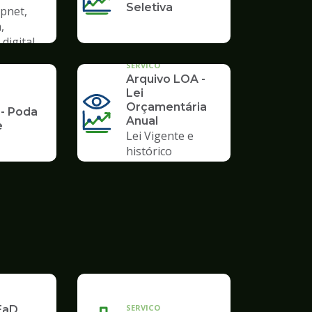
Seletiva
cpnet,
,
digital
SERVICO
Arquivo LOA -
Lei
Orçamentária
 - Poda
Anual
e
Lei Vigente e
histórico
SERVICO
EaD