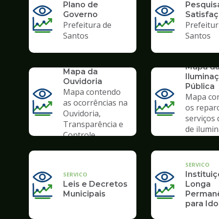
Plano de
Pesquis
Governo
Satisfa
Prefeitura de
Prefeitur
Santos
Santos
SERVICO
SERVICO
Mapa d
Mapa da
Ilumina
Ouvidoria
Pública
Mapa contendo
Mapa co
as ocorrências na
os repar
Ouvidoria,
serviços 
Transparência e
de ilumi
Controle
pública.
SERVICO
Institui
SERVICO
Leis e Decretos
Longa
Municipais
Perman
para Id