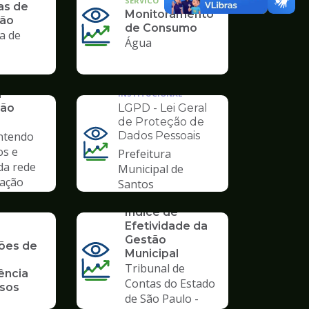
SERVICO
as de
Monitoramento
ção
de Consumo
a de
Água
a
INSTITUCIONAL
LGPD - Lei Geral
ção
de Proteção de
Dados Pessoais
ntendo
Ilustração
os e
Prefeitura
da
da rede
Municipal de
pagina
nação
Santos
de
SERVICO
Transparência
Índice de
Efetividade da
Gestão
ções de
Municipal
Tribunal de
ência
Contas do Estado
osos
de São Paulo -