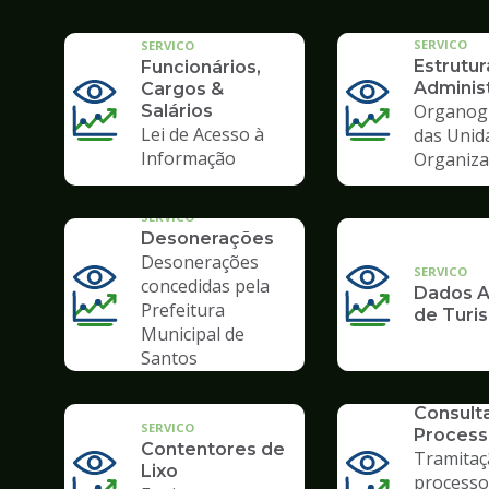
SERVICO
SERVICO
Estrutur
Funcionários,
Administ
Cargos &
Organog
Salários
Lei de Acesso à
das Unid
Informação
Organiza
SERVICO
Desonerações
Desonerações
SERVICO
concedidas pela
Dados A
Prefeitura
de Turi
Municipal de
Santos
SERVICO
Consult
SERVICO
Process
Contentores de
Tramitaç
Lixo
processo