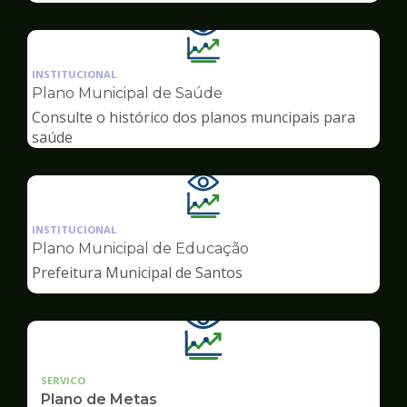
Ilustração
da
INSTITUCIONAL
pagina
Plano Municipal de Saúde
de
Consulte o histórico dos planos muncipais para
Transparência
saúde
Ilustração
da
INSTITUCIONAL
pagina
Plano Municipal de Educação
de
Prefeitura Municipal de Santos
Transparência
SERVICO
Plano de Metas