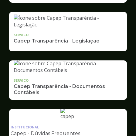
SERVICO
Capep Transparência - Legislação
SERVICO
Capep Transparência - Documentos
Contábeis
Ilustração
da
INSTITUCIONAL
pagina
Capep - Dúvidas Frequentes