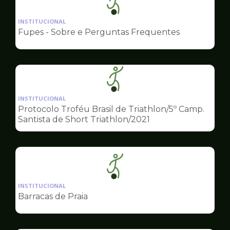
Ilustração
da
INSTITUCIONAL
pagina
Fupes - Sobre e Perguntas Frequentes
de
Esportes
Ilustração
da
INSTITUCIONAL
pagina
Protocolo Troféu Brasil de Triathlon/5º Camp.
de
Santista de Short Triathlon/2021
Esportes
Ilustração
da
INSTITUCIONAL
pagina
Barracas de Praia
de
Esportes