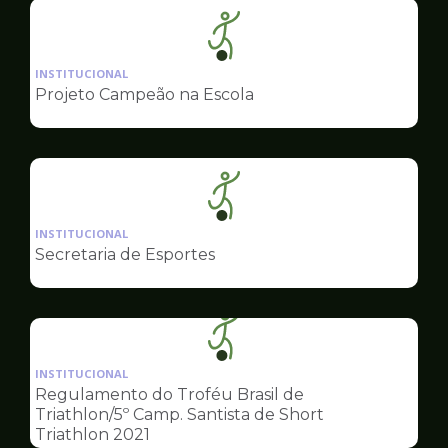
Ilustração
da
INSTITUCIONAL
pagina
Projeto Campeão na Escola
de
Esportes
Ilustração
da
INSTITUCIONAL
pagina
Secretaria de Esportes
de
Esportes
Ilustração
da
INSTITUCIONAL
pagina
Regulamento do Troféu Brasil de
de
Triathlon/5º Camp. Santista de Short
Esportes
Triathlon 2021