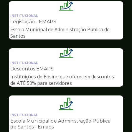
Ilustração
da
INSTITUCIONAL
pagina
Legislação - EMAPS
de
Escola Municipal de Administração Pública de
Gestão
Santos
Ilustração
da
INSTITUCIONAL
pagina
Descontos EMAPS
de
Instituições de Ensino que oferecem descontos
Gestão
de ATÉ 50% para servidores
Ilustração
da
INSTITUCIONAL
pagina
Escola Municipal de Administração Pública
de
de Santos - Emaps