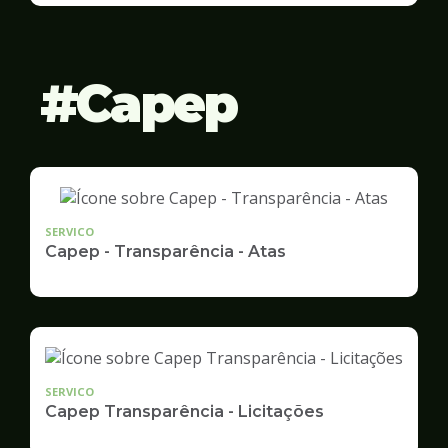
Gestão
Capep
SERVICO
Capep - Transparência - Atas
SERVICO
Capep Transparência - Licitações