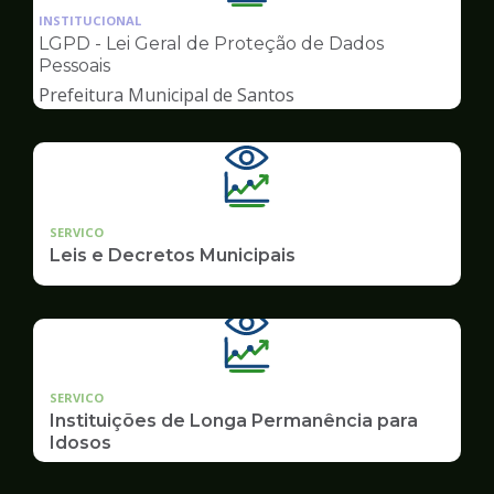
da
INSTITUCIONAL
pagina
LGPD - Lei Geral de Proteção de Dados
de
Pessoais
Transparência
Prefeitura Municipal de Santos
SERVICO
Leis e Decretos Municipais
SERVICO
Instituições de Longa Permanência para
Idosos