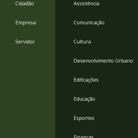
4
Cidadão
Assistência
Acessibilidade
5
Empresa
Comunicação
Servidor
Cultura
Desenvolvimento Urbano
Edificações
Educação
Esportes
Finanças