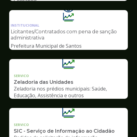
Contábeis
Ilustração
da
INSTITUCIONAL
pagina
Licitantes/Contratados com pena de sanção
de
administrativa
Transparência
Prefeitura Municipal de Santos
SERVICO
Zeladoria das Unidades
Zeladoria nos prédios municipais: Saúde,
Educação, Assistência e outros
SERVICO
SIC - Serviço de Informação ao Cidadão