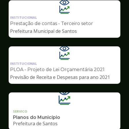
Ilustração
da
INSTITUCIONAL
pagina
Prestação de contas - Terceiro setor
de
Prefeitura Municipal de Santos
Transparência
Ilustração
da
INSTITUCIONAL
pagina
PLOA - Projeto de Lei Orçamentária 2021
de
Previsão de Receita e Despesas para ano 2021
Transparência
SERVICO
Planos do Município
Prefeitura de Santos