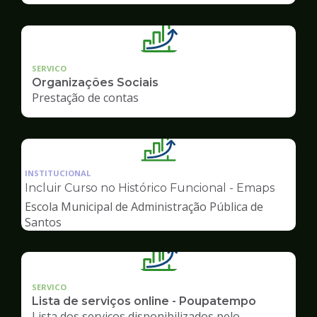
SERVICO
Organizações Sociais
Prestação de contas
Ilustração
da
INSTITUCIONAL
pagina
Incluir Curso no Histórico Funcional - Emaps
de
Escola Municipal de Administração Pública de
Gestão
Santos
SERVICO
Lista de serviços online - Poupatempo
Lista dos serviços disponibilizados pelo