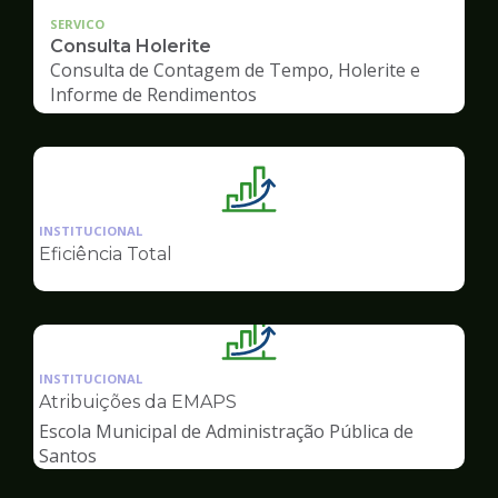
SERVICO
Consulta Holerite
Consulta de Contagem de Tempo, Holerite e
Informe de Rendimentos
Ilustração
da
INSTITUCIONAL
pagina
Eficiência Total
de
Gestão
Ilustração
da
INSTITUCIONAL
pagina
Atribuições da EMAPS
de
Escola Municipal de Administração Pública de
Gestão
Santos