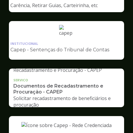
de
Carência, Retirar Guias, Carteirinha, etc
Capep
Ilustração
da
INSTITUCIONAL
pagina
Capep - Sentenças do Tribunal de Contas
de
Capep
SERVICO
Documentos de Recadastramento e
Procuração - CAPEP
Solicitar recadastramento de beneficiários e
procuração