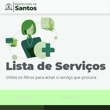
Ir
Conteúdo
para
o
conteúdo
1
Ir
para
o
menu
Lista de Serviços
2
Ir
para
Utilize os filtros para achar o serviço que procura
busca
3
Ir
para
- Qualquer -
- Qualquer -
o
rodapé