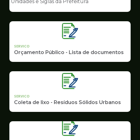
Unidades e Siglas da Prefeitura
de
Governo
SERVICO
Orçamento Público - Lista de documentos
SERVICO
Coleta de lixo - Resíduos Sólidos Urbanos