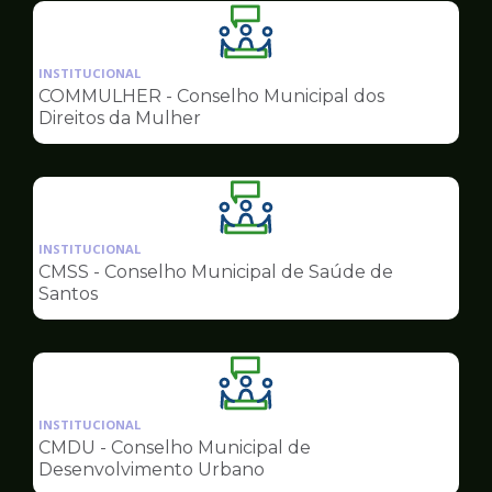
Ilustração
da
INSTITUCIONAL
pagina
COMMULHER - Conselho Municipal dos
de
Direitos da Mulher
Conselhos
Ilustração
da
INSTITUCIONAL
pagina
CMSS - Conselho Municipal de Saúde de
de
Santos
Conselhos
Ilustração
da
INSTITUCIONAL
pagina
CMDU - Conselho Municipal de
de
Desenvolvimento Urbano
Conselhos