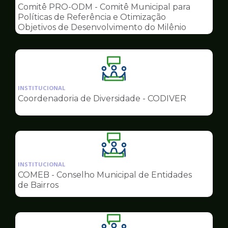
pagina
Comitê PRO-ODM - Comitê Municipal para
de
Políticas de Referência e Otimização
Conselhos
Objetivos de Desenvolvimento do Milênio
Ilustração
da
INSTITUCIONAL
pagina
Coordenadoria de Diversidade - CODIVER
de
Conselhos
Ilustração
da
INSTITUCIONAL
pagina
COMEB - Conselho Municipal de Entidades
de
de Bairros
Conselhos