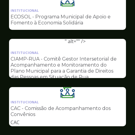
Ilustração
da
INSTITUCIONAL
pagina
ECOSOL - Programa Municipal de Apoio e
de
Fomento à Economia Solidária
Conselhos
" alt="" />
Ilustração
da
INSTITUCIONAL
pagina
CIAMP-RUA - Comitê Gestor Intersetorial de
de
Acompanhamento e Monitoramento do
Conselhos
Plano Municipal para a Garantia de Direitos
das Pessoas em Situação de Rua
Ilustração
da
INSTITUCIONAL
pagina
CAC - Comissão de Acompanhamento dos
de
Convênios
Conselhos
CAC