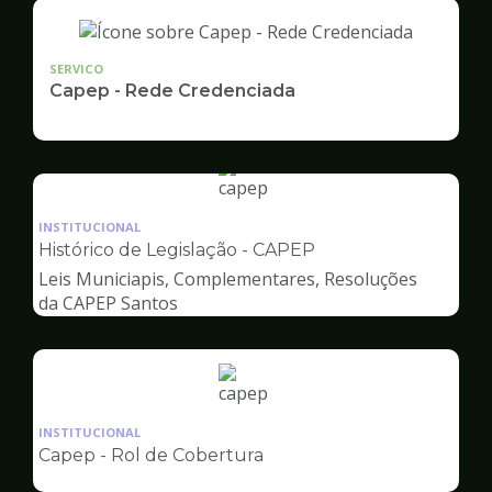
SERVICO
Capep - Rede Credenciada
Ilustração
da
INSTITUCIONAL
pagina
Histórico de Legislação - CAPEP
de
Leis Municiapis, Complementares, Resoluções
Capep
da CAPEP Santos
Ilustração
da
INSTITUCIONAL
pagina
Capep - Rol de Cobertura
de