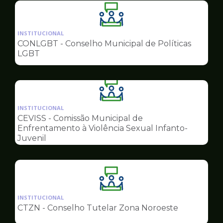
Ilustração
da
INSTITUCIONAL
pagina
CONLGBT - Conselho Municipal de Políticas
de
LGBT
Conselhos
Ilustração
da
INSTITUCIONAL
pagina
CEVISS - Comissão Municipal de
de
Enfrentamento à Violência Sexual Infanto-
Conselhos
Juvenil
Ilustração
da
INSTITUCIONAL
pagina
CTZN - Conselho Tutelar Zona Noroeste
de