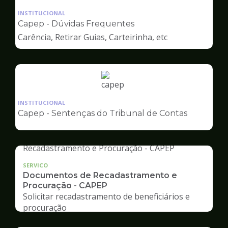
da
INSTITUCIONAL
pagina
Capep - Dúvidas Frequentes
de
Carência, Retirar Guias, Carteirinha, etc
Capep
Ilustração
da
INSTITUCIONAL
pagina
Capep - Sentenças do Tribunal de Contas
de
Capep
SERVICO
Documentos de Recadastramento e
Procuração - CAPEP
Solicitar recadastramento de beneficiários e
procuração