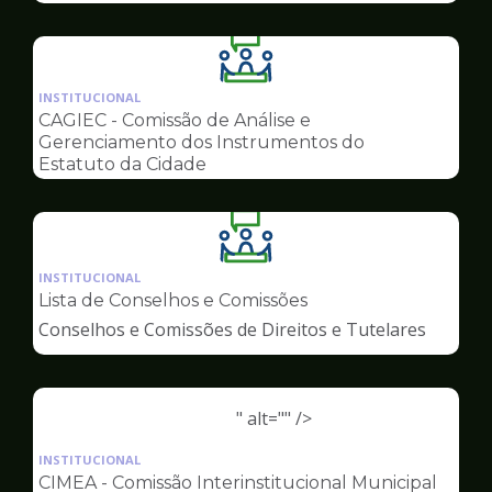
Ilustração
da
INSTITUCIONAL
pagina
CAGIEC - Comissão de Análise e
de
Gerenciamento dos Instrumentos do
Conselhos
Estatuto da Cidade
Ilustração
da
INSTITUCIONAL
pagina
Lista de Conselhos e Comissões
de
Conselhos e Comissões de Direitos e Tutelares
Conselhos
" alt="" />
Ilustração
da
INSTITUCIONAL
pagina
CIMEA - Comissão Interinstitucional Municipal