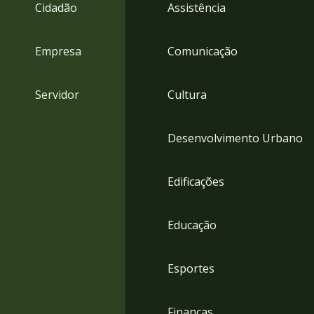
4
Cidadão
Assistência
Acessibilidade
5
Empresa
Comunicação
Servidor
Cultura
Desenvolvimento Urbano
Edificações
Educação
Esportes
Finanças