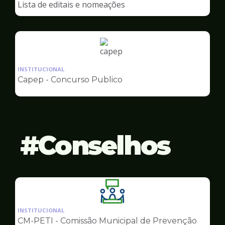
Lista de editais e nomeações
Capep
Ilustração
da
INSTITUCIONAL
pagina
Capep - Concurso Publico
de
Capep
Conselhos
Ilustração
da
INSTITUCIONAL
pagina
CM-PETI - Comissão Municipal de Prevenção