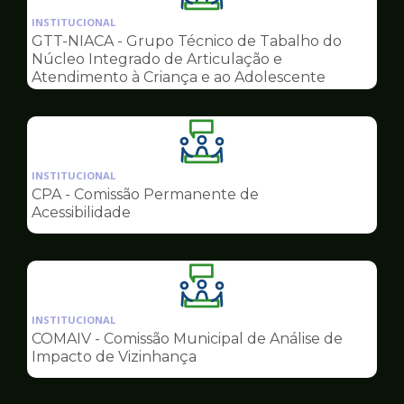
da
INSTITUCIONAL
pagina
GTT-NIACA - Grupo Técnico de Tabalho do
de
Núcleo Integrado de Articulação e
Conselhos
Atendimento à Criança e ao Adolescente
Ilustração
da
INSTITUCIONAL
pagina
CPA - Comissão Permanente de
de
Acessibilidade
Conselhos
Ilustração
da
INSTITUCIONAL
pagina
COMAIV - Comissão Municipal de Análise de
de
Impacto de Vizinhança
Conselhos