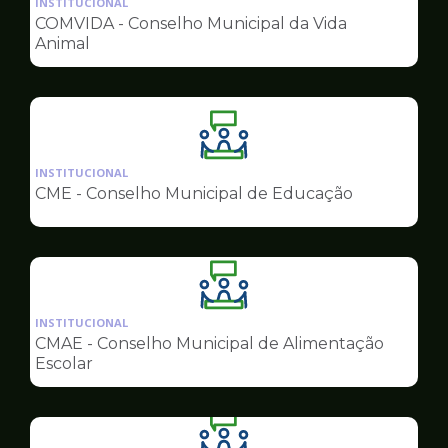
INSTITUCIONAL
pagina
COMVIDA - Conselho Municipal da Vida
de
Animal
Conselhos
Ilustração
da
INSTITUCIONAL
pagina
CME - Conselho Municipal de Educação
de
Conselhos
Ilustração
da
INSTITUCIONAL
pagina
CMAE - Conselho Municipal de Alimentação
de
Escolar
Conselhos
Ilustração