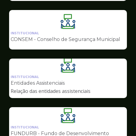
Ilustração
da
INSTITUCIONAL
pagina
CONSEM - Conselho de Segurança Municipal
de
Conselhos
Ilustração
da
INSTITUCIONAL
pagina
Entidades Assistenciais
de
Relação das entidades assistenciais
Conselhos
Ilustração
da
INSTITUCIONAL
pagina
FUNDURB - Fundo de Desenvolvimento