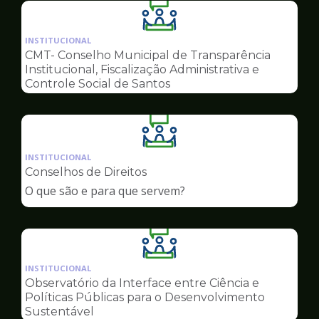
Ilustração
da
INSTITUCIONAL
pagina
CMT- Conselho Municipal de Transparência
de
Institucional, Fiscalização Administrativa e
Conselhos
Controle Social de Santos
Ilustração
da
INSTITUCIONAL
pagina
Conselhos de Direitos
de
O que são e para que servem?
Conselhos
Ilustração
da
INSTITUCIONAL
pagina
Observatório da Interface entre Ciência e
de
Políticas Públicas para o Desenvolvimento
Conselhos
Sustentável