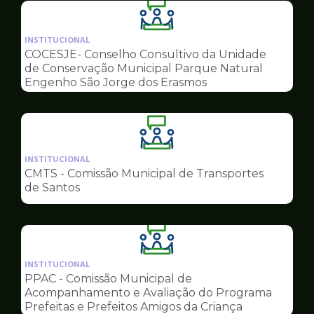
Ilustração
da
INSTITUCIONAL
pagina
COCESJE- Conselho Consultivo da Unidade
de
de Conservação Municipal Parque Natural
Conselhos
Engenho São Jorge dos Erasmos
Ilustração
da
INSTITUCIONAL
pagina
CMTS - Comissão Municipal de Transportes
de
de Santos
Conselhos
Ilustração
da
INSTITUCIONAL
pagina
PPAC - Comissão Municipal de
de
Acompanhamento e Avaliação do Programa
Conselhos
Prefeitas e Prefeitos Amigos da Criança