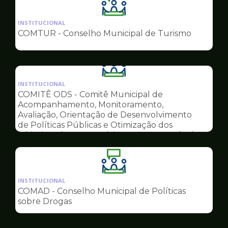
Ilustração
da
INSTITUCIONAL
pagina
COMTUR - Conselho Municipal de Turismo
de
Conselhos
Ilustração
da
INSTITUCIONAL
pagina
COMITÊ ODS - Comitê Municipal de
de
Acompanhamento, Monitoramento,
Conselhos
Avaliação, Orientação de Desenvolvimento
de Políticas Públicas e Otimização dos
Objetivos do Desenvolvimento Sustentável
Ilustração
da
INSTITUCIONAL
pagina
COMAD - Conselho Municipal de Políticas
de
sobre Drogas
Conselhos