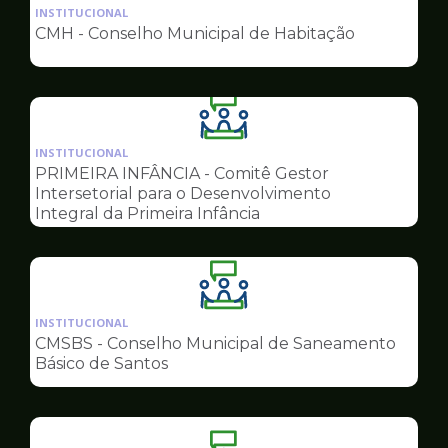
da
INSTITUCIONAL
pagina
CMH - Conselho Municipal de Habitação
de
Conselhos
Ilustração
da
INSTITUCIONAL
pagina
PRIMEIRA INFÂNCIA - Comitê Gestor
de
Intersetorial para o Desenvolvimento
Conselhos
Integral da Primeira Infância
Ilustração
da
INSTITUCIONAL
pagina
CMSBS - Conselho Municipal de Saneamento
de
Básico de Santos
Conselhos