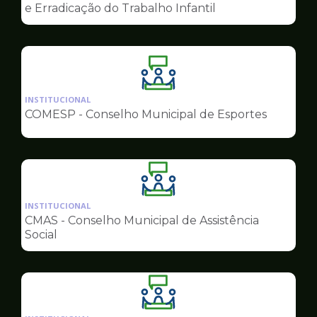
de
e Erradicação do Trabalho Infantil
Conselhos
Ilustração
da
INSTITUCIONAL
pagina
COMESP - Conselho Municipal de Esportes
de
Conselhos
Ilustração
da
INSTITUCIONAL
pagina
CMAS - Conselho Municipal de Assistência
de
Social
Conselhos
Ilustração
da