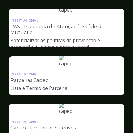
Capep
Ilustração
da
INSTITUCIONAL
pagina
PAS - Programa de Atenção à Saúde do
de
Mutuário
Capep
Potencializar as políticas de prevenção e
promoção da saúde biopsicossocial
Ilustração
da
INSTITUCIONAL
pagina
Parcerias Capep
de
Lista e Termo de Parceria
Capep
Ilustração
da
INSTITUCIONAL
pagina
Capep - Processos Seletivos
de