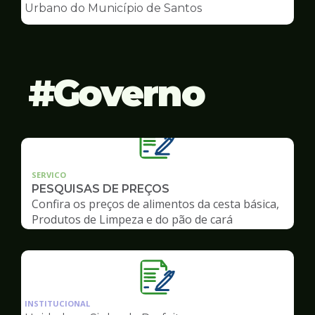
de
Urbano do Município de Santos
Conselhos
Governo
SERVICO
PESQUISAS DE PREÇOS
Confira os preços de alimentos da cesta básica,
Produtos de Limpeza e do pão de cará
Ilustração
da
INSTITUCIONAL
pagina