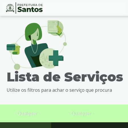
Ir
Conteúdo
para
o
conteúdo
1
Ir
para
o
menu
Lista de Serviços
2
Ir
para
Utilize os filtros para achar o serviço que procura
busca
3
Ir
para
- Qualquer -
- Qualquer -
o
rodapé