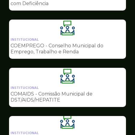
de
com Deficiência
Conselhos
Ilustração
da
INSTITUCIONAL
pagina
COEMPREGO - Conselho Municipal do
de
Emprego, Trabalho e Renda
Conselhos
Ilustração
da
INSTITUCIONAL
pagina
COMAIDS - Comissão Municipal de
de
DST/AIDS/HEPATITE
Conselhos
Ilustração
da
INSTITUCIONAL