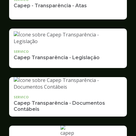
Capep - Transparência - Atas
SERVICO
Capep Transparência - Legislação
SERVICO
Capep Transparência - Documentos
Contábeis
Ilustração