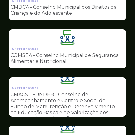
INSTITUCIONAL
pagina
CMDCA - Conselho Municipal dos Direitos da
de
Criança e do Adolescente
Conselhos
Ilustração
da
INSTITUCIONAL
pagina
COMSEA - Conselho Municipal de Segurança
de
Alimentar e Nutricional
Conselhos
Ilustração
da
INSTITUCIONAL
pagina
CMACS - FUNDEB - Conselho de
de
Acompanhamento e Controle Social do
Conselhos
Fundo de Manutenção e Desenvolvimento
da Educação Básica e de Valorização dos
Profissionais da Educação
Ilustração