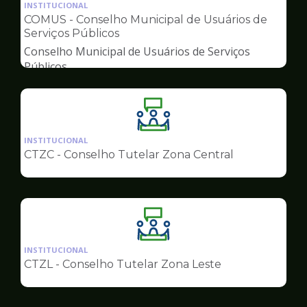
da
INSTITUCIONAL
pagina
COMUS - Conselho Municipal de Usuários de
de
Serviços Públicos
Conselhos
Conselho Municipal de Usuários de Serviços
Públicos
Ilustração
da
INSTITUCIONAL
pagina
CTZC - Conselho Tutelar Zona Central
de
Conselhos
Ilustração
da
INSTITUCIONAL
pagina
CTZL - Conselho Tutelar Zona Leste
de
Conselhos