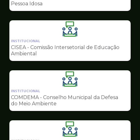
de
Pessoa Idosa
Conselhos
Ilustração
da
INSTITUCIONAL
pagina
CISEA - Comissão Intersetorial de Educação
de
Ambiental
Conselhos
Ilustração
da
INSTITUCIONAL
pagina
COMDEMA - Conselho Municipal da Defesa
de
do Meio Ambiente
Conselhos
Ilustração
da