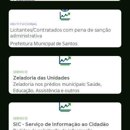
Contábeis
Ilustração
da
INSTITUCIONAL
pagina
Licitantes/Contratados com pena de sanção
de
administrativa
Transparência
Prefeitura Municipal de Santos
SERVICO
Zeladoria das Unidades
Zeladoria nos prédios municipais: Saúde,
Educação, Assistência e outros
SERVICO
SIC - Serviço de Informação ao Cidadão