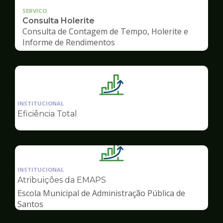
SERVICO
Consulta Holerite
Consulta de Contagem de Tempo, Holerite e
Informe de Rendimentos
Ilustração
da
INSTITUCIONAL
pagina
Eficiência Total
de
Gestão
Ilustração
da
INSTITUCIONAL
pagina
Atribuições da EMAPS
de
Escola Municipal de Administração Pública de
Gestão
Santos