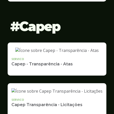
Gestão
Capep
SERVICO
Capep - Transparência - Atas
SERVICO
Capep Transparência - Licitações