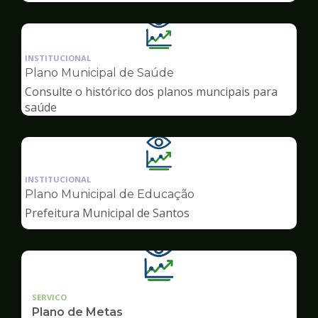
Ilustração
da
INSTITUCIONAL
pagina
Plano Municipal de Saúde
de
Consulte o histórico dos planos muncipais para
Transparência
saúde
Ilustração
da
INSTITUCIONAL
pagina
Plano Municipal de Educação
de
Prefeitura Municipal de Santos
Transparência
SERVICO
Plano de Metas