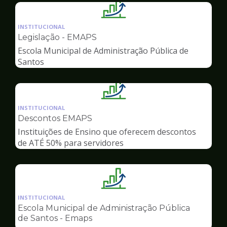
Ilustração
da
INSTITUCIONAL
pagina
Legislação - EMAPS
de
Escola Municipal de Administração Pública de
Gestão
Santos
Ilustração
da
INSTITUCIONAL
pagina
Descontos EMAPS
de
Instituições de Ensino que oferecem descontos
Gestão
de ATÉ 50% para servidores
Ilustração
da
INSTITUCIONAL
pagina
Escola Municipal de Administração Pública
de
de Santos - Emaps