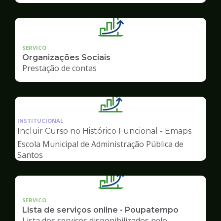
SERVICO
Organizações Sociais
Prestação de contas
Ilustração
da
INSTITUCIONAL
pagina
Incluir Curso no Histórico Funcional - Emaps
de
Escola Municipal de Administração Pública de
Gestão
Santos
SERVICO
Lista de serviços online - Poupatempo
Lista dos serviços disponibilizados pelo