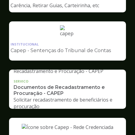
de
Carência, Retirar Guias, Carteirinha, etc
Capep
Ilustração
da
INSTITUCIONAL
pagina
Capep - Sentenças do Tribunal de Contas
de
Capep
SERVICO
Documentos de Recadastramento e
Procuração - CAPEP
Solicitar recadastramento de beneficiários e
procuração