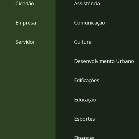
4
Cidadão
Assistência
Acessibilidade
5
Empresa
Comunicação
Servidor
Cultura
Desenvolvimento Urbano
Edificações
Educação
Esportes
Finanças