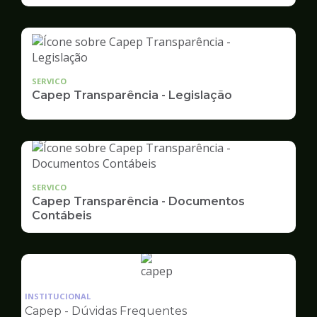
SERVICO
Capep Transparência - Legislação
SERVICO
Capep Transparência - Documentos
Contábeis
Ilustração
da
INSTITUCIONAL
pagina
Capep - Dúvidas Frequentes