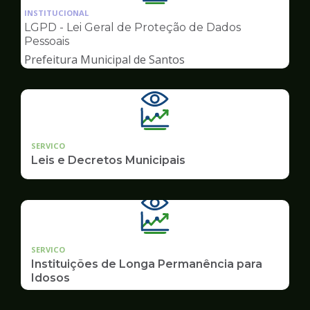
da
INSTITUCIONAL
pagina
LGPD - Lei Geral de Proteção de Dados
de
Pessoais
Transparência
Prefeitura Municipal de Santos
SERVICO
Leis e Decretos Municipais
SERVICO
Instituições de Longa Permanência para
Idosos