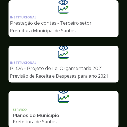
Ilustração
da
INSTITUCIONAL
pagina
Prestação de contas - Terceiro setor
de
Prefeitura Municipal de Santos
Transparência
Ilustração
da
INSTITUCIONAL
pagina
PLOA - Projeto de Lei Orçamentária 2021
de
Previsão de Receita e Despesas para ano 2021
Transparência
SERVICO
Planos do Município
Prefeitura de Santos