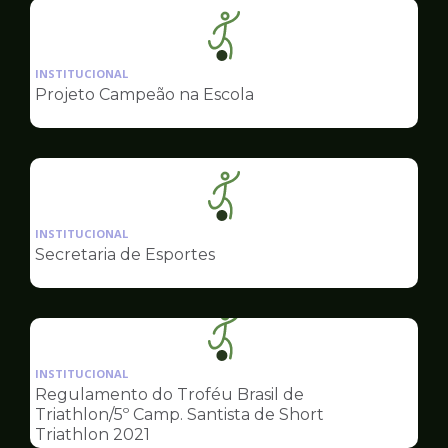
Ilustração
da
INSTITUCIONAL
pagina
Projeto Campeão na Escola
de
Esportes
Ilustração
da
INSTITUCIONAL
pagina
Secretaria de Esportes
de
Esportes
Ilustração
da
INSTITUCIONAL
pagina
Regulamento do Troféu Brasil de
de
Triathlon/5º Camp. Santista de Short
Esportes
Triathlon 2021