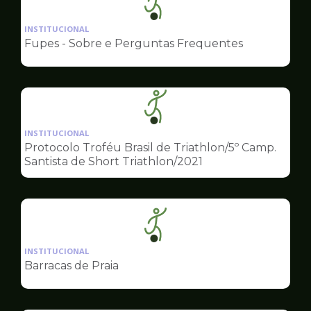
Ilustração
da
INSTITUCIONAL
pagina
Fupes - Sobre e Perguntas Frequentes
de
Esportes
Ilustração
da
INSTITUCIONAL
pagina
Protocolo Troféu Brasil de Triathlon/5º Camp.
de
Santista de Short Triathlon/2021
Esportes
Ilustração
da
INSTITUCIONAL
pagina
Barracas de Praia
de
Esportes