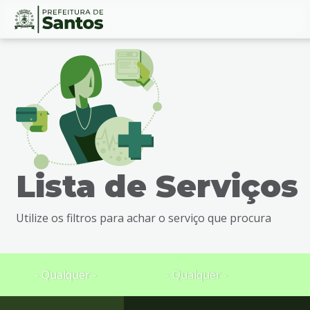
Ir
Conteúdo
para
o
conteúdo
1
Ir
para
o
menu
Lista de Serviços
2
Ir
para
Utilize os filtros para achar o serviço que procura
busca
3
Ir
para
- Qualquer -
- Qualquer -
o
rodapé