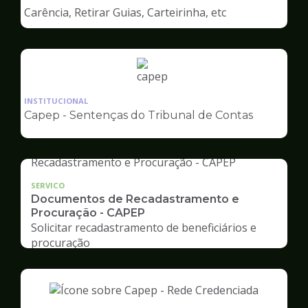
de
Carência, Retirar Guias, Carteirinha, etc
Capep
Ilustração
da
INSTITUCIONAL
pagina
Capep - Sentenças do Tribunal de Contas
de
Capep
SERVICO
Documentos de Recadastramento e
Procuração - CAPEP
Solicitar recadastramento de beneficiários e
procuração