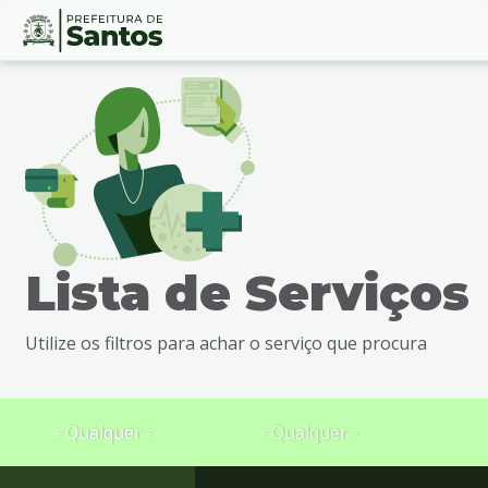
Ir
Conteúdo
para
o
conteúdo
1
Ir
para
o
menu
Lista de Serviços
2
Ir
para
Utilize os filtros para achar o serviço que procura
busca
3
Ir
para
- Qualquer -
- Qualquer -
o
rodapé