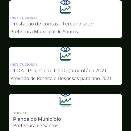
Ilustração
da
INSTITUCIONAL
pagina
Prestação de contas - Terceiro setor
de
Prefeitura Municipal de Santos
Transparência
Ilustração
da
INSTITUCIONAL
pagina
PLOA - Projeto de Lei Orçamentária 2021
de
Previsão de Receita e Despesas para ano 2021
Transparência
SERVICO
Planos do Município
Prefeitura de Santos