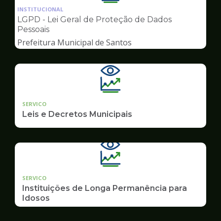
da
INSTITUCIONAL
pagina
LGPD - Lei Geral de Proteção de Dados
de
Pessoais
Transparência
Prefeitura Municipal de Santos
SERVICO
Leis e Decretos Municipais
SERVICO
Instituições de Longa Permanência para
Idosos