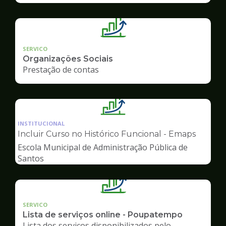
SERVICO
Organizações Sociais
Prestação de contas
Ilustração
da
INSTITUCIONAL
pagina
Incluir Curso no Histórico Funcional - Emaps
de
Escola Municipal de Administração Pública de
Gestão
Santos
SERVICO
Lista de serviços online - Poupatempo
Lista dos serviços disponibilizados pelo