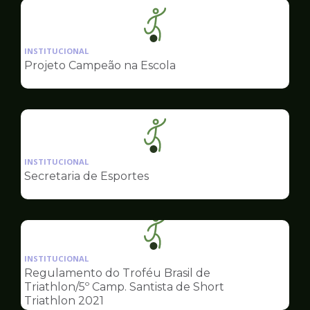
Ilustração
da
INSTITUCIONAL
pagina
Projeto Campeão na Escola
de
Esportes
Ilustração
da
INSTITUCIONAL
pagina
Secretaria de Esportes
de
Esportes
Ilustração
da
INSTITUCIONAL
pagina
Regulamento do Troféu Brasil de
de
Triathlon/5º Camp. Santista de Short
Esportes
Triathlon 2021