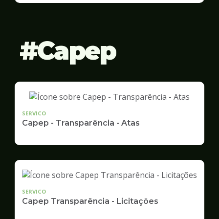
Gestão
Capep
SERVICO
Capep - Transparência - Atas
SERVICO
Capep Transparência - Licitações