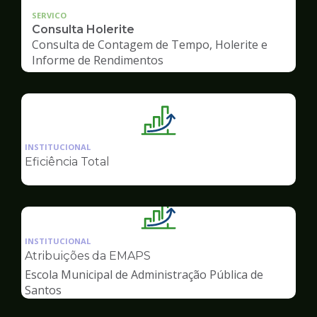
SERVICO
Consulta Holerite
Consulta de Contagem de Tempo, Holerite e
Informe de Rendimentos
Ilustração
da
INSTITUCIONAL
pagina
Eficiência Total
de
Gestão
Ilustração
da
INSTITUCIONAL
pagina
Atribuições da EMAPS
de
Escola Municipal de Administração Pública de
Gestão
Santos