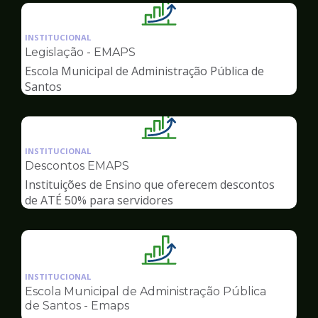
Ilustração
da
INSTITUCIONAL
pagina
Legislação - EMAPS
de
Escola Municipal de Administração Pública de
Gestão
Santos
Ilustração
da
INSTITUCIONAL
pagina
Descontos EMAPS
de
Instituições de Ensino que oferecem descontos
Gestão
de ATÉ 50% para servidores
Ilustração
da
INSTITUCIONAL
pagina
Escola Municipal de Administração Pública
de
de Santos - Emaps