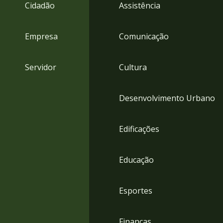
4
Cidadão
Assistência
Acessibilidade
5
Empresa
Comunicação
Servidor
Cultura
Desenvolvimento Urbano
Edificações
Educação
Esportes
Finanças