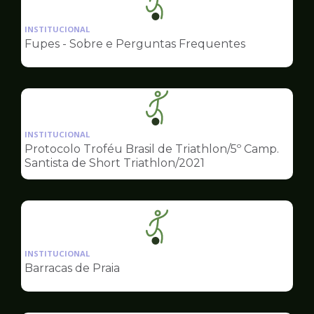
Ilustração
da
INSTITUCIONAL
pagina
Fupes - Sobre e Perguntas Frequentes
de
Esportes
Ilustração
da
INSTITUCIONAL
pagina
Protocolo Troféu Brasil de Triathlon/5º Camp.
de
Santista de Short Triathlon/2021
Esportes
Ilustração
da
INSTITUCIONAL
pagina
Barracas de Praia
de
Esportes