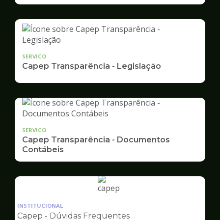
SERVICO
Capep Transparência - Legislação
SERVICO
Capep Transparência - Documentos
Contábeis
Ilustração
da
INSTITUCIONAL
pagina
Capep - Dúvidas Frequentes