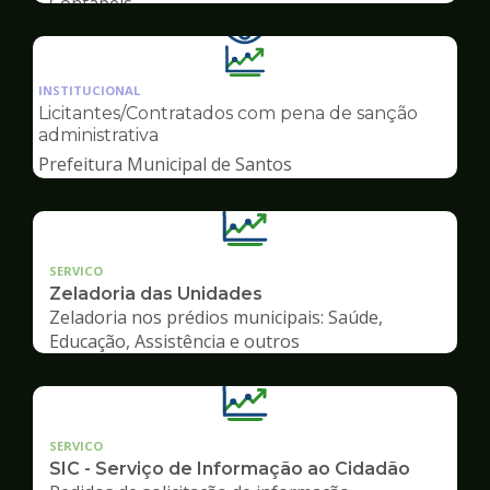
Contábeis
Ilustração
da
INSTITUCIONAL
pagina
Licitantes/Contratados com pena de sanção
de
administrativa
Transparência
Prefeitura Municipal de Santos
SERVICO
Zeladoria das Unidades
Zeladoria nos prédios municipais: Saúde,
Educação, Assistência e outros
SERVICO
SIC - Serviço de Informação ao Cidadão