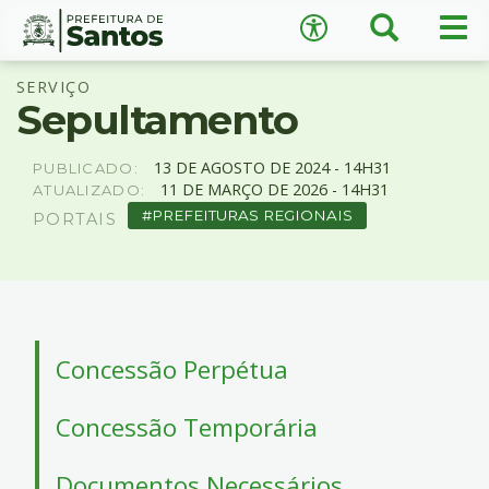
×
Busca
Men
Acessibilidade
prin
Ir
Conteúdo
SERVIÇO
para
Sepultamento
o
conteúdo
1
13
DE
AGOSTO
DE
2024 -
14H31
PUBLICADO:
Ir
11
DE
MARÇO
DE
2026 -
14H31
ATUALIZADO:
A
−
+
A
para
PREFEITURAS REGIONAIS
PORTAIS
o
↺
Restaurar padrão
menu
2
Ir
para
busca
Concessão Perpétua
3
Ir
Concessão Temporária
para
o
rodapé
Documentos Necessários