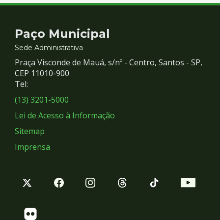
Contato
Paço Municipal
e
Sede Administrativa
Praça Visconde de Mauá, s/nº - Centro, Santos - SP,
Redes
CEP 11010-900
Tel:
Sociais
(13) 3201-5000
Lei de Acesso à Informação
Sitemap
Imprensa