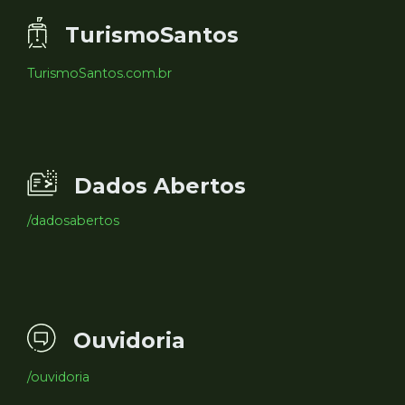
TurismoSantos
TurismoSantos.com.br
Dados Abertos
/dadosabertos
Ouvidoria
/ouvidoria