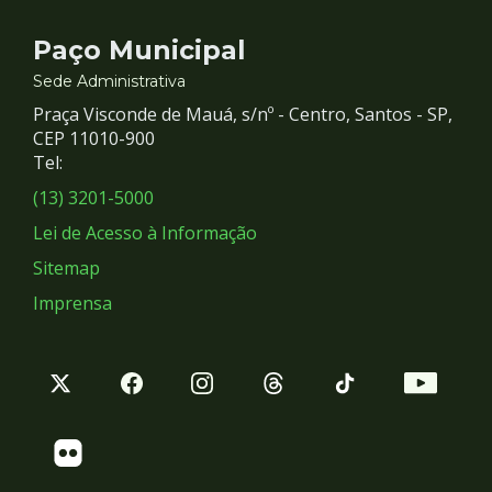
Contato
Paço Municipal
e
Sede Administrativa
Praça Visconde de Mauá, s/nº - Centro, Santos - SP,
Redes
CEP 11010-900
Tel:
Sociais
(13) 3201-5000
Lei de Acesso à Informação
Sitemap
Imprensa