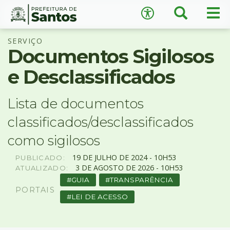
×
Busca
Men
Acessibilidade
prin
Ir
Conteúdo
SERVIÇO
para
Documentos Sigilosos
o
conteúdo
e Desclassificados
1
Ir
A
−
+
A
para
Lista de documentos
o
↺
Restaurar padrão
classificados/desclassificados
menu
2
como sigilosos
Ir
para
19
DE
JULHO
DE
2024 -
10H53
PUBLICADO:
busca
3
DE
AGOSTO
DE
2026 -
10H53
ATUALIZADO:
3
GUIA
TRANSPARÊNCIA
Ir
PORTAIS
LEI DE ACESSO
para
o
rodapé