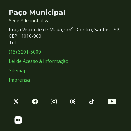
Contato
Paço Municipal
e
Sede Administrativa
Praça Visconde de Mauá, s/nº - Centro, Santos - SP,
Redes
CEP 11010-900
Tel:
Sociais
(13) 3201-5000
Lei de Acesso à Informação
Sitemap
Imprensa