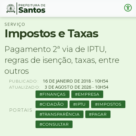
Acess
Ir
Conteúdo
SERVIÇO
para
Impostos e Taxas
o
conteúdo
1
Pagamento 2ª via de IPTU,
Ir
−
A
para
regras de isenção, taxas, entre
o
↺
outros
Restaurar
menu
2
16
DE
JANEIRO
DE
2018 -
10H54
PUBLICADO:
Ir
3
DE
AGOSTO
DE
2026 -
10H54
ATUALIZADO:
para
FINANÇAS
EMPRESA
busca
3
CIDADÃO
IPTU
IMPOSTOS
PORTAIS
Ir
TRANSPARÊNCIA
PAGAR
para
o
CONSULTAR
rodapé