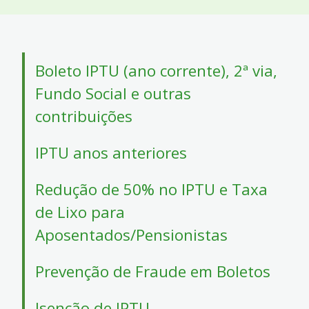
4
Acessibilidade
5
Boleto IPTU (ano corrente), 2ª via,
Fundo Social e outras
contribuições
IPTU anos anteriores
Redução de 50% no IPTU e Taxa
de Lixo para
Aposentados/Pensionistas
Prevenção de Fraude em Boletos
Isenção de IPTU