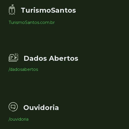
TurismoSantos
TurismoSantos.com.br
Dados Abertos
/dadosabertos
Ouvidoria
/ouvidoria