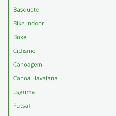
4
Acessibilidade
Basquete
5
Bike Indoor
Boxe
Ciclismo
Canoagem
Canoa Havaiana
Esgrima
Futsal