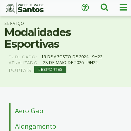
×
Busca
Me
Acessibilidade
pri
Ir
Conteúdo
SERVIÇO
para
Modalidades
o
conteúdo
Esportivas
1
Ir
A
−
+
A
para
19
DE
AGOSTO
DE
2024 -
9H22
PUBLICADO:
o
28
DE
MAIO
DE
2026 -
9H22
ATUALIZADO:
↺
Restaurar padrão
menu
ESPORTES
PORTAIS
2
Ir
para
busca
3
Ir
Aero Gap
para
o
Alongamento
rodapé