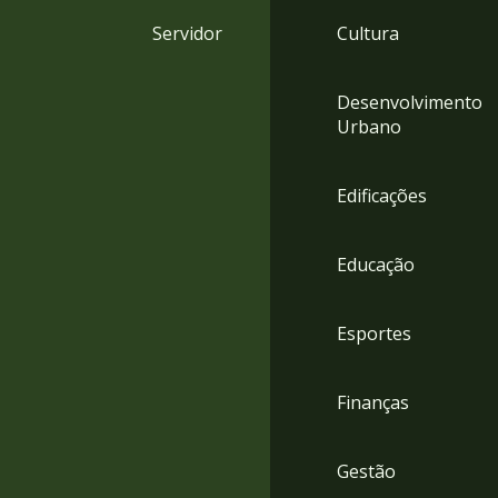
4
Servidor
Cultura
Acessibilidade
5
Desenvolvimento
Urbano
Edificações
Educação
Esportes
Finanças
Gestão