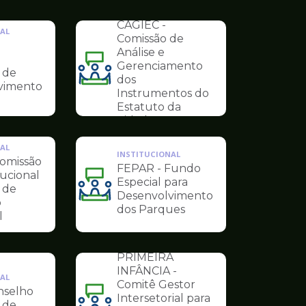
de
INSTITUCIONAL
Conselhos
CAGIEC -
AL
Comissão de
Análise e
Gerenciamento
 de
Ilustração
dos
vimento
da
Instrumentos do
pagina
Estatuto da
de
Cidade
Conselhos
AL
INSTITUCIONAL
omissão
FEPAR - Fundo
tucional
Especial para
 de
Ilustração
Desenvolvimento
o
da
dos Parques
l
pagina
de
INSTITUCIONAL
Conselhos
PRIMEIRA
INFÂNCIA -
AL
Comitê Gestor
nselho
Intersetorial para
 de