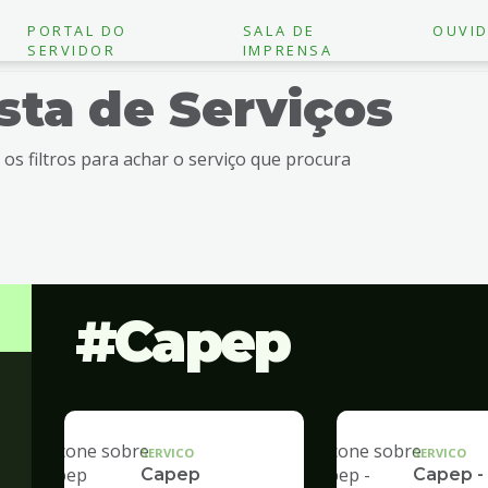
PORTAL DO
SALA DE
OUVID
SERVIDOR
IMPRENSA
ista de Serviços
e os filtros para achar o serviço que procura
Capep
SERVICO
SERVICO
Capep
Capep -