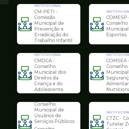
INSTITUCIONAL
CM-PETI -
INSTITUCION
Comissão
COMESP 
Municipal de
Conselho
Ilustração
Ilustração
Prevenção e
Municipal
da
da
Erradicação do
Esportes
pagina
pagina
Trabalho Infantil
de
de
Conselhos
Conselhos
INSTITUCIONAL
INSTITUCION
CMDCA -
COMSEA 
Conselho
Conselho
Municipal dos
Municipal
Ilustração
Ilustração
Direitos da
Seguranç
da
da
Criança e do
Alimentar
pagina
pagina
Adolescente
Nutricion
INSTITUCIONAL
de
de
COMUS -
Conselhos
Conselhos
Conselho
Municipal de
INSTITUCION
Usuários de
CTZC - C
Serviços Públicos
Tutelar 
Ilustração
Ilustração
Conselho