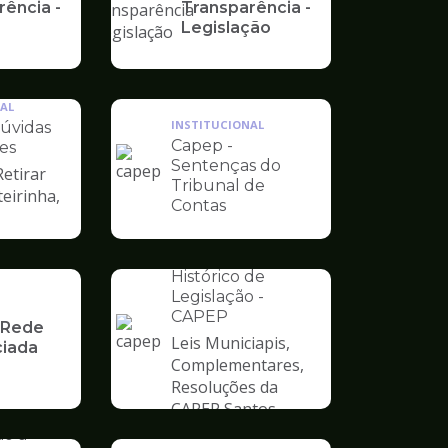
rência -
Transparência -
Legislação
AL
INSTITUCIONAL
úvidas
Capep -
es
Sentenças do
Retirar
Ilustração
Tribunal de
teirinha,
da
Contas
pagina
de
INSTITUCIONAL
Capep
Histórico de
Legislação -
CAPEP
 Rede
Leis Municiapis,
iada
Ilustração
Complementares,
da
Resoluções da
pagina
AL
CAPEP Santos
de
ograma
ão à
Capep