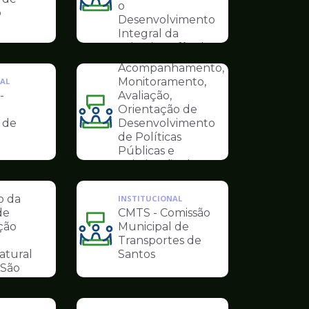
Ilustração
o
o
INSTITUCIONAL
da
Desenvolvimento
COMITÊ ODS -
pagina
Integral da
Comitê Municipal
de
Primeira Infância
de
Conselhos
Acompanhamento,
Monitoramento,
AL
-
Avaliação,
Orientação de
Ilustração
 de
Desenvolvimento
da
de Políticas
pagina
Públicas e
AL
de
Otimização dos
-
Conselhos
Objetivos do
Desenvolvimento
o da
INSTITUCIONAL
Sustentável
de
CMTS - Comissão
ção
Municipal de
Ilustração
Transportes de
da
atural
Santos
pagina
São
de
Conselhos