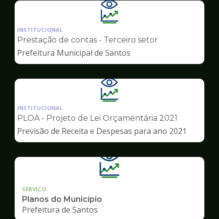
Ilustração
da
INSTITUCIONAL
pagina
Prestação de contas - Terceiro setor
de
Prefeitura Municipal de Santos
Transparência
Ilustração
da
INSTITUCIONAL
pagina
PLOA - Projeto de Lei Orçamentária 2021
de
Previsão de Receita e Despesas para ano 2021
Transparência
SERVICO
Planos do Município
Prefeitura de Santos