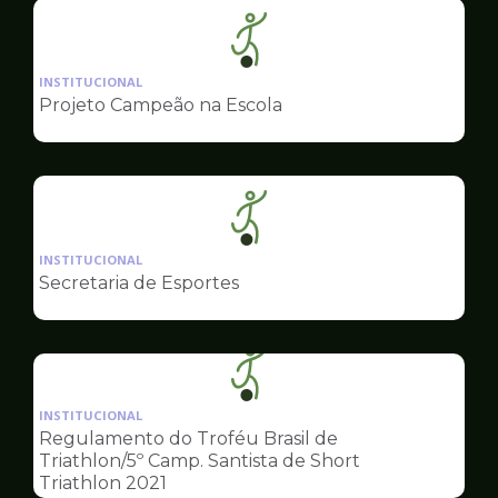
Ilustração
da
INSTITUCIONAL
pagina
Projeto Campeão na Escola
de
Esportes
Ilustração
da
INSTITUCIONAL
pagina
Secretaria de Esportes
de
Esportes
Ilustração
da
INSTITUCIONAL
pagina
Regulamento do Troféu Brasil de
de
Triathlon/5º Camp. Santista de Short
Esportes
Triathlon 2021