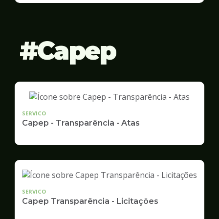
Gestão
Capep
SERVICO
Capep - Transparência - Atas
SERVICO
Capep Transparência - Licitações