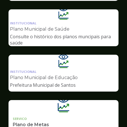
Ilustração
da
INSTITUCIONAL
pagina
Plano Municipal de Saúde
de
Consulte o histórico dos planos muncipais para
Transparência
saúde
Ilustração
da
INSTITUCIONAL
pagina
Plano Municipal de Educação
de
Prefeitura Municipal de Santos
Transparência
SERVICO
Plano de Metas