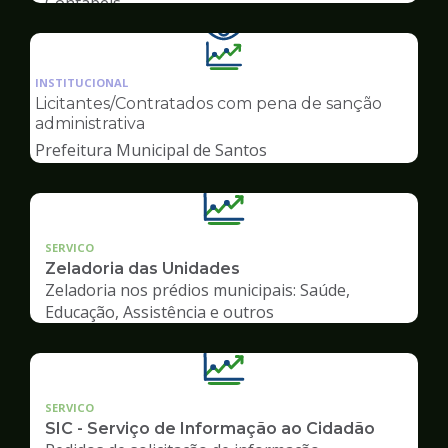
Contábeis
Ilustração
da
INSTITUCIONAL
pagina
Licitantes/Contratados com pena de sanção
de
administrativa
Transparência
Prefeitura Municipal de Santos
SERVICO
Zeladoria das Unidades
Zeladoria nos prédios municipais: Saúde,
Educação, Assistência e outros
SERVICO
SIC - Serviço de Informação ao Cidadão