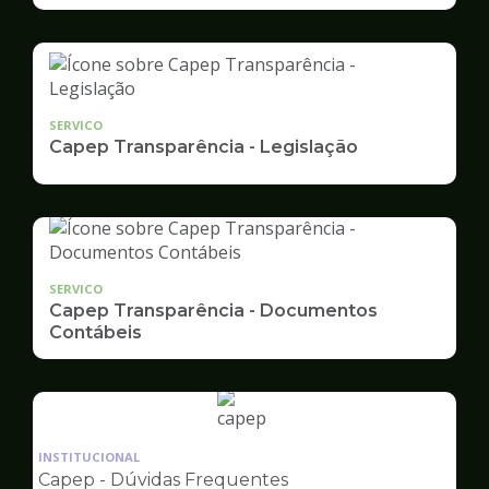
SERVICO
Capep Transparência - Legislação
SERVICO
Capep Transparência - Documentos
Contábeis
Ilustração
da
INSTITUCIONAL
pagina
Capep - Dúvidas Frequentes