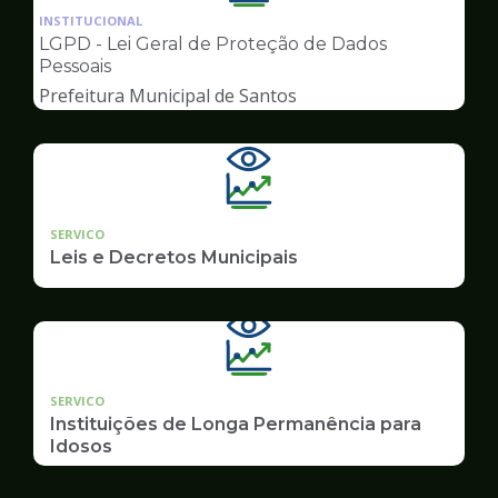
da
INSTITUCIONAL
pagina
LGPD - Lei Geral de Proteção de Dados
de
Pessoais
Transparência
Prefeitura Municipal de Santos
SERVICO
Leis e Decretos Municipais
SERVICO
Instituições de Longa Permanência para
Idosos