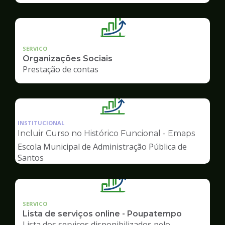
SERVICO
Organizações Sociais
Prestação de contas
Ilustração
da
INSTITUCIONAL
pagina
Incluir Curso no Histórico Funcional - Emaps
de
Escola Municipal de Administração Pública de
Gestão
Santos
SERVICO
Lista de serviços online - Poupatempo
Lista dos serviços disponibilizados pelo