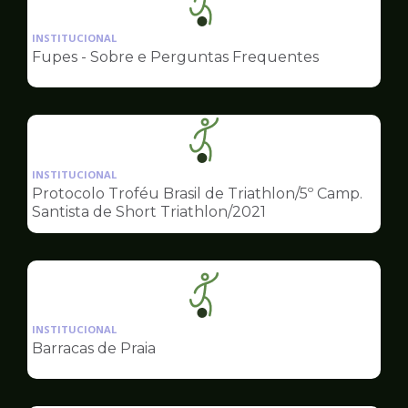
Ilustração
da
INSTITUCIONAL
pagina
Fupes - Sobre e Perguntas Frequentes
de
Esportes
Ilustração
da
INSTITUCIONAL
pagina
Protocolo Troféu Brasil de Triathlon/5º Camp.
de
Santista de Short Triathlon/2021
Esportes
Ilustração
da
INSTITUCIONAL
pagina
Barracas de Praia
de
Esportes