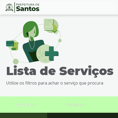
Ir
Conteúdo
para
o
conteúdo
1
Ir
para
o
menu
Lista de Serviços
2
Ir
para
Utilize os filtros para achar o serviço que procura
busca
3
Ir
para
- Qualquer -
- Qualquer -
o
rodapé