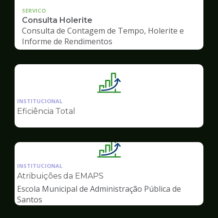
SERVICO
Consulta Holerite
Consulta de Contagem de Tempo, Holerite e
Informe de Rendimentos
Ilustração
da
INSTITUCIONAL
pagina
Eficiência Total
de
Gestão
Ilustração
da
INSTITUCIONAL
pagina
Atribuições da EMAPS
de
Escola Municipal de Administração Pública de
Gestão
Santos