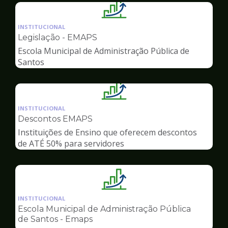
Ilustração
da
INSTITUCIONAL
pagina
Legislação - EMAPS
de
Escola Municipal de Administração Pública de
Gestão
Santos
Ilustração
da
INSTITUCIONAL
pagina
Descontos EMAPS
de
Instituições de Ensino que oferecem descontos
Gestão
de ATÉ 50% para servidores
Ilustração
da
INSTITUCIONAL
pagina
Escola Municipal de Administração Pública
de
de Santos - Emaps