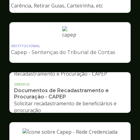
de
Carência, Retirar Guias, Carteirinha, etc
Capep
Ilustração
da
INSTITUCIONAL
pagina
Capep - Sentenças do Tribunal de Contas
de
Capep
SERVICO
Documentos de Recadastramento e
Procuração - CAPEP
Solicitar recadastramento de beneficiários e
procuração