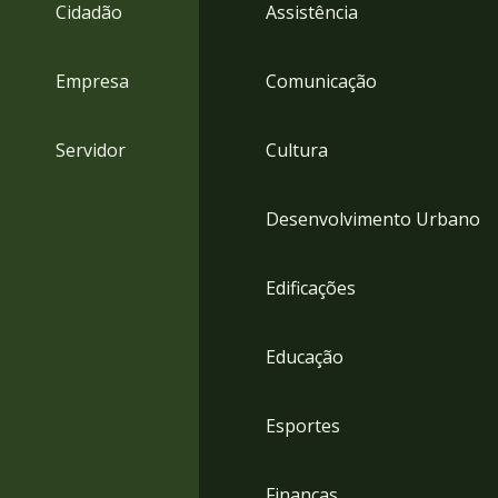
4
Cidadão
Assistência
Acessibilidade
5
Empresa
Comunicação
Servidor
Cultura
Desenvolvimento Urbano
Edificações
Educação
Esportes
Finanças