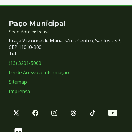
Contato
Paço Municipal
e
Sede Administrativa
Praça Visconde de Mauá, s/nº - Centro, Santos - SP,
Redes
CEP 11010-900
Tel:
Sociais
(13) 3201-5000
Lei de Acesso à Informação
Sitemap
Imprensa