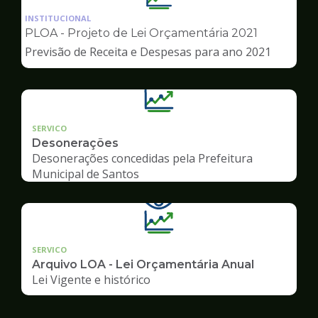
da
INSTITUCIONAL
pagina
PLOA - Projeto de Lei Orçamentária 2021
de
Previsão de Receita e Despesas para ano 2021
Transparência
SERVICO
Desonerações
Desonerações concedidas pela Prefeitura
Municipal de Santos
SERVICO
Arquivo LOA - Lei Orçamentária Anual
Lei Vigente e histórico