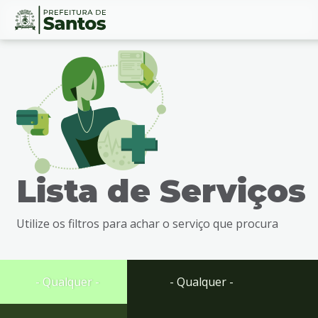
Ir
Conteúdo
para
o
conteúdo
1
Ir
para
o
menu
Lista de Serviços
2
Ir
para
Utilize os filtros para achar o serviço que procura
busca
3
Ir
para
- Qualquer -
- Qualquer -
o
rodapé