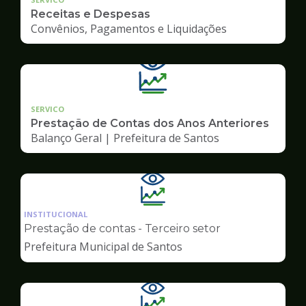
Receitas e Despesas
Convênios, Pagamentos e Liquidações
SERVICO
Prestação de Contas dos Anos Anteriores
Balanço Geral | Prefeitura de Santos
Ilustração
da
INSTITUCIONAL
pagina
Prestação de contas - Terceiro setor
de
Prefeitura Municipal de Santos
Transparência
Ilustração