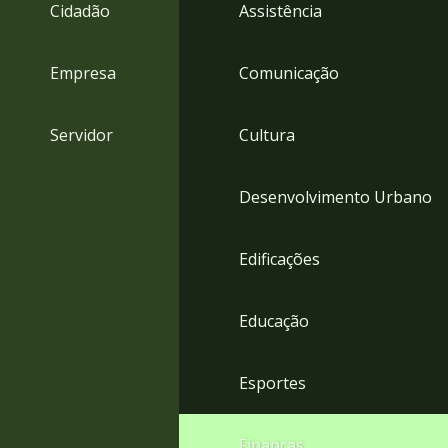
4
Cidadão
Assistência
Acessibilidade
5
Empresa
Comunicação
Servidor
Cultura
Desenvolvimento Urbano
Edificações
Educação
Esportes
Finanças