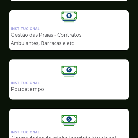
Ilustração
da
INSTITUCIONAL
pagina
Gestão das Praias - Contratos
de
Ambulantes, Barracas e etc
Finanças
Ilustração
da
INSTITUCIONAL
pagina
Poupatempo
de
Finanças
Ilustração
da
INSTITUCIONAL
pagina