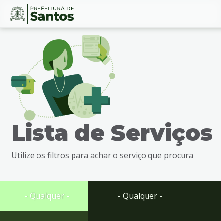
Ir
Conteúdo
para
o
conteúdo
1
Ir
para
o
menu
Lista de Serviços
2
Ir
para
Utilize os filtros para achar o serviço que procura
busca
3
Ir
para
- Qualquer -
- Qualquer -
o
rodapé