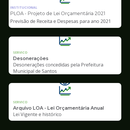
da
INSTITUCIONAL
pagina
PLOA - Projeto de Lei Orçamentária 2021
de
Previsão de Receita e Despesas para ano 2021
Transparência
SERVICO
Desonerações
Desonerações concedidas pela Prefeitura
Municipal de Santos
SERVICO
Arquivo LOA - Lei Orçamentária Anual
Lei Vigente e histórico