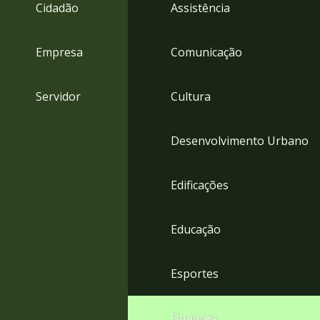
4
Cidadão
Assistência
Acessibilidade
5
Empresa
Comunicação
Servidor
Cultura
Desenvolvimento Urbano
Edificações
Educação
Esportes
Finanças