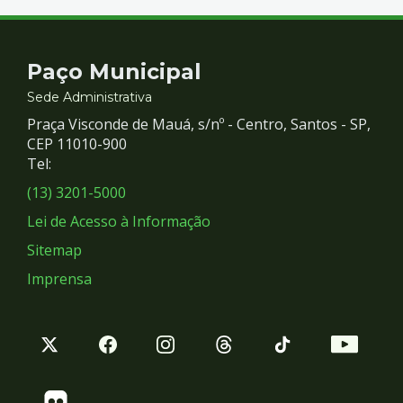
Contato
Paço Municipal
e
Sede Administrativa
Praça Visconde de Mauá, s/nº - Centro, Santos - SP,
Redes
CEP 11010-900
Tel:
Sociais
(13) 3201-5000
Lei de Acesso à Informação
Sitemap
Imprensa