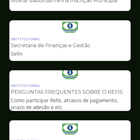
Alterar dados da minha Inscrição Municipal
de
Finanças
Ilustração
da
INSTITUCIONAL
pagina
Secretaria de Finanças e Gestão
de
Sefin
Finanças
Ilustração
da
INSTITUCIONAL
pagina
PERGUNTAS FREQUENTES SOBRE O REFIS
de
Como participar Refis, atrasos de pagamento,
Finanças
prazo de adesão e etc.
Ilustração
da