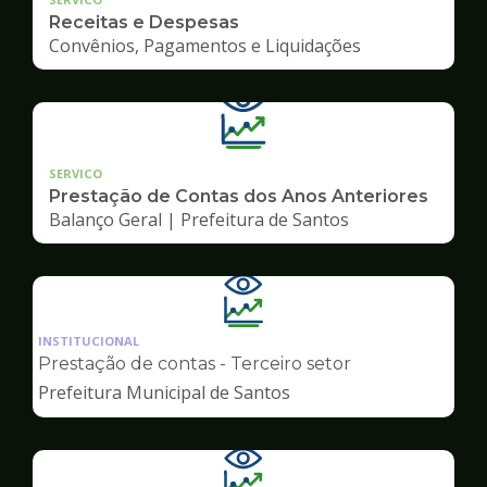
Receitas e Despesas
Convênios, Pagamentos e Liquidações
SERVICO
Prestação de Contas dos Anos Anteriores
Balanço Geral | Prefeitura de Santos
Ilustração
da
INSTITUCIONAL
pagina
Prestação de contas - Terceiro setor
de
Prefeitura Municipal de Santos
Transparência
Ilustração