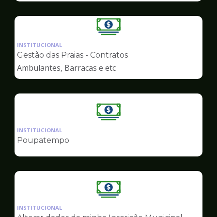
Ilustração
da
INSTITUCIONAL
pagina
Gestão das Praias - Contratos
de
Ambulantes, Barracas e etc
Finanças
Ilustração
da
INSTITUCIONAL
pagina
Poupatempo
de
Finanças
Ilustração
da
INSTITUCIONAL
pagina