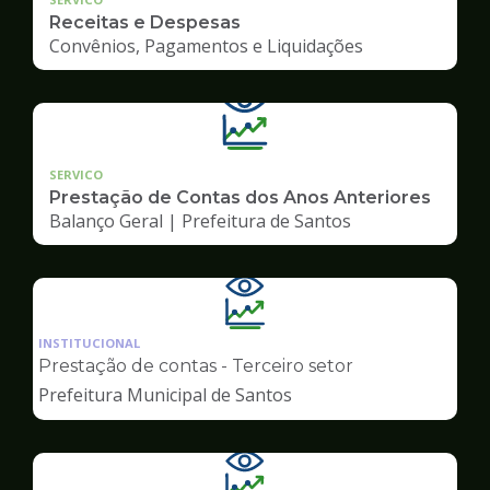
Receitas e Despesas
Convênios, Pagamentos e Liquidações
SERVICO
Prestação de Contas dos Anos Anteriores
Balanço Geral | Prefeitura de Santos
Ilustração
da
INSTITUCIONAL
pagina
Prestação de contas - Terceiro setor
de
Prefeitura Municipal de Santos
Transparência
Ilustração