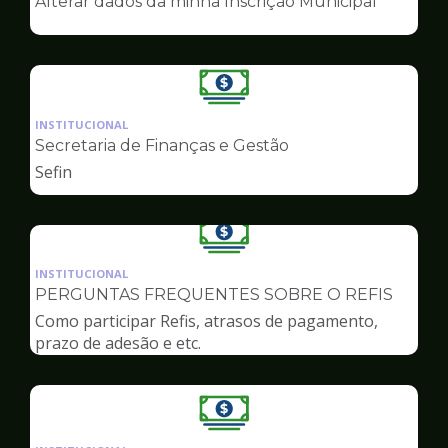
Alterar dados da minha Inscrição Municipal
de
Finanças
Ilustração
da
INSTITUCIONAL
pagina
Secretaria de Finanças e Gestão
de
Sefin
Finanças
Ilustração
da
INSTITUCIONAL
pagina
PERGUNTAS FREQUENTES SOBRE O REFIS
de
Como participar Refis, atrasos de pagamento,
Finanças
prazo de adesão e etc.
Ilustração
da