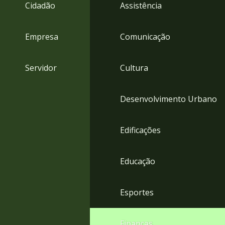
4
Cidadão
Assistência
Acessibilidade
5
Empresa
Comunicação
Servidor
Cultura
Desenvolvimento Urbano
Edificações
Educação
Esportes
Finanças