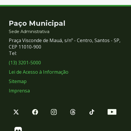
Contato
Paço Municipal
e
Sede Administrativa
Praça Visconde de Mauá, s/nº - Centro, Santos - SP,
Redes
CEP 11010-900
Tel:
Sociais
(13) 3201-5000
Lei de Acesso à Informação
Sitemap
Imprensa