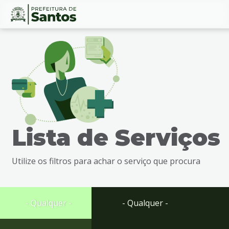
Ir
Conteúdo
para
o
conteúdo
1
Ir
para
o
menu
Lista de Serviços
2
Ir
para
Utilize os filtros para achar o serviço que procura
busca
3
Ir
para
- Qualquer -
- Qualquer -
o
rodapé