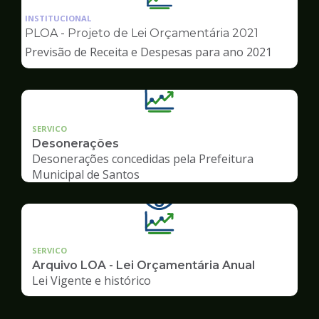
da
INSTITUCIONAL
pagina
PLOA - Projeto de Lei Orçamentária 2021
de
Previsão de Receita e Despesas para ano 2021
Transparência
SERVICO
Desonerações
Desonerações concedidas pela Prefeitura
Municipal de Santos
SERVICO
Arquivo LOA - Lei Orçamentária Anual
Lei Vigente e histórico