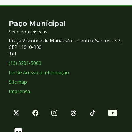
Contato
Paço Municipal
e
Sede Administrativa
Praça Visconde de Mauá, s/nº - Centro, Santos - SP,
Redes
CEP 11010-900
Tel:
Sociais
(13) 3201-5000
Lei de Acesso à Informação
Sitemap
Imprensa