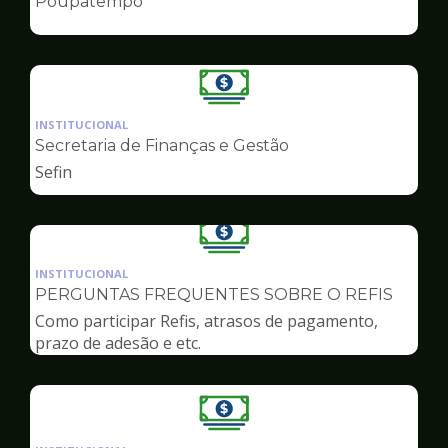
Poupatempo
de
Finanças
Ilustração
da
INSTITUCIONAL
pagina
Secretaria de Finanças e Gestão
de
Sefin
Finanças
Ilustração
da
INSTITUCIONAL
pagina
PERGUNTAS FREQUENTES SOBRE O REFIS
de
Como participar Refis, atrasos de pagamento,
Finanças
prazo de adesão e etc.
Ilustração
da