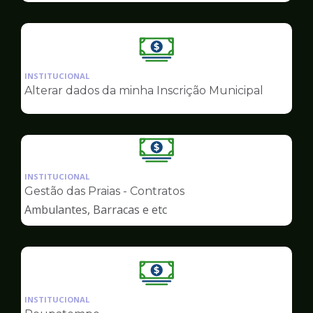
Ilustração
da
INSTITUCIONAL
pagina
Alterar dados da minha Inscrição Municipal
de
Finanças
Ilustração
da
INSTITUCIONAL
pagina
Gestão das Praias - Contratos
de
Ambulantes, Barracas e etc
Finanças
Ilustração
da
INSTITUCIONAL
pagina