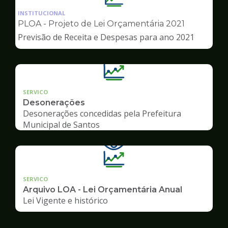
da
INSTITUCIONAL
pagina
PLOA - Projeto de Lei Orçamentária 2021
de
Previsão de Receita e Despesas para ano 2021
Transparência
SERVICO
Desonerações
Desonerações concedidas pela Prefeitura
Municipal de Santos
SERVICO
Arquivo LOA - Lei Orçamentária Anual
Lei Vigente e histórico