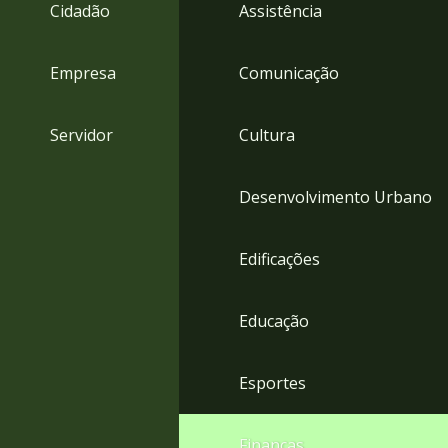
4
Cidadão
Assistência
Acessibilidade
5
Empresa
Comunicação
Servidor
Cultura
Desenvolvimento Urbano
Edificações
Educação
Esportes
Finanças