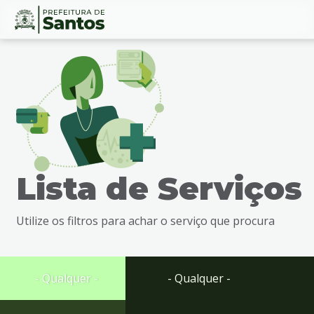
Ir
Conteúdo
para
o
conteúdo
1
Ir
para
o
menu
Lista de Serviços
2
Ir
para
Utilize os filtros para achar o serviço que procura
busca
3
Ir
para
- Qualquer -
- Qualquer -
o
rodapé