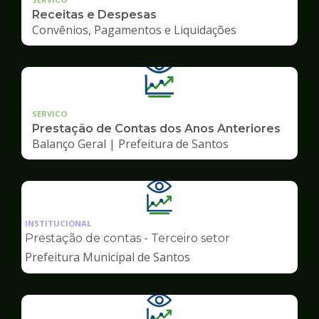
Receitas e Despesas
Convênios, Pagamentos e Liquidações
SERVICO
Prestação de Contas dos Anos Anteriores
Balanço Geral | Prefeitura de Santos
Ilustração
da
INSTITUCIONAL
pagina
Prestação de contas - Terceiro setor
de
Prefeitura Municipal de Santos
Transparência
Ilustração