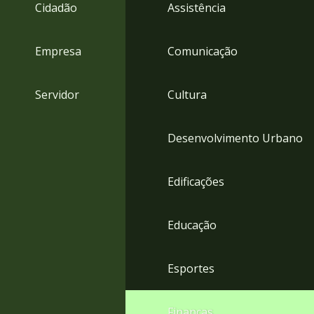
4
Cidadão
Assistência
Acessibilidade
5
Empresa
Comunicação
Servidor
Cultura
Desenvolvimento Urbano
Edificações
Educação
Esportes
Finanças