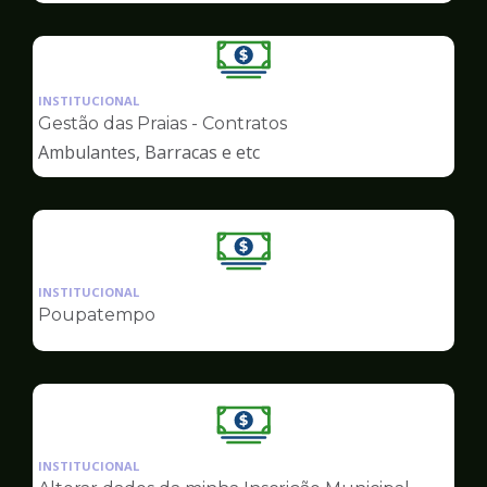
Ilustração
da
INSTITUCIONAL
pagina
Gestão das Praias - Contratos
de
Ambulantes, Barracas e etc
Finanças
Ilustração
da
INSTITUCIONAL
pagina
Poupatempo
de
Finanças
Ilustração
da
INSTITUCIONAL
pagina