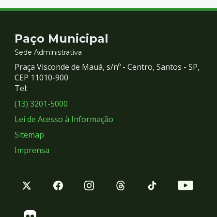
Contato
Paço Municipal
e
Sede Administrativa
Praça Visconde de Mauá, s/nº - Centro, Santos - SP,
Redes
CEP 11010-900
Tel:
Sociais
(13) 3201-5000
Lei de Acesso à Informação
Sitemap
Imprensa