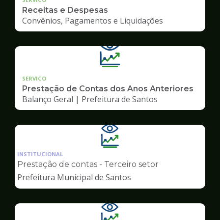
Receitas e Despesas
Convênios, Pagamentos e Liquidações
SERVICO
Prestação de Contas dos Anos Anteriores
Balanço Geral | Prefeitura de Santos
Ilustração
da
INSTITUCIONAL
pagina
Prestação de contas - Terceiro setor
de
Prefeitura Municipal de Santos
Transparência
Ilustração