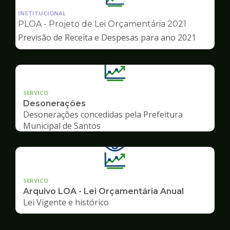
da
INSTITUCIONAL
pagina
PLOA - Projeto de Lei Orçamentária 2021
de
Previsão de Receita e Despesas para ano 2021
Transparência
SERVICO
Desonerações
Desonerações concedidas pela Prefeitura
Municipal de Santos
SERVICO
Arquivo LOA - Lei Orçamentária Anual
Lei Vigente e histórico