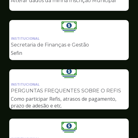
Alterar dados da minha Inscrição Municipal
de
Finanças
Ilustração
da
INSTITUCIONAL
pagina
Secretaria de Finanças e Gestão
de
Sefin
Finanças
Ilustração
da
INSTITUCIONAL
pagina
PERGUNTAS FREQUENTES SOBRE O REFIS
de
Como participar Refis, atrasos de pagamento,
Finanças
prazo de adesão e etc.
Ilustração
da