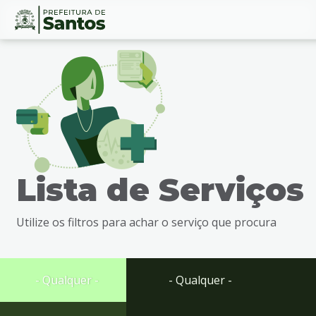
Ir
Conteúdo
para
o
conteúdo
1
Ir
para
o
menu
Lista de Serviços
2
Ir
para
Utilize os filtros para achar o serviço que procura
busca
3
Ir
para
- Qualquer -
- Qualquer -
o
rodapé