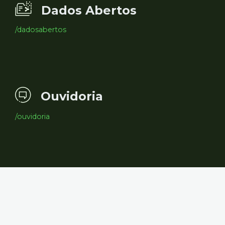
Dados Abertos
/dadosabertos
Ouvidoria
/ouvidoria