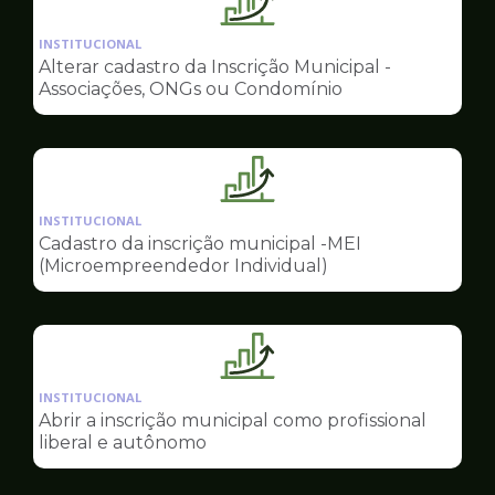
Ilustração
da
INSTITUCIONAL
pagina
Alterar cadastro da Inscrição Municipal -
de
Associações, ONGs ou Condomínio
Sala
do
Empreendedor
Ilustração
da
INSTITUCIONAL
pagina
Cadastro da inscrição municipal -MEI
de
(Microempreendedor Individual)
Sala
do
Empreendedor
Ilustração
da
INSTITUCIONAL
pagina
Abrir a inscrição municipal como profissional
de
liberal e autônomo
Sala
do