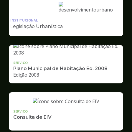
Ilustração
da
INSTITUCIONAL
pagina
Legislação Urbanística
de
Desenvolvimento
Urbano
SERVICO
Plano Municipal de Habitação Ed. 2008
Edição 2008
SERVICO
Consulta de EIV