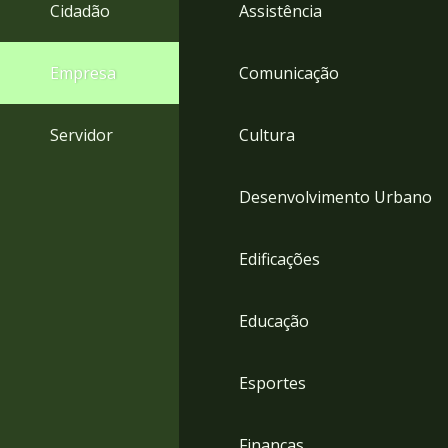
4
Cidadão
Assistência
Acessibilidade
5
Empresa
Comunicação
Servidor
Cultura
Desenvolvimento Urbano
Edificações
Educação
Esportes
Finanças