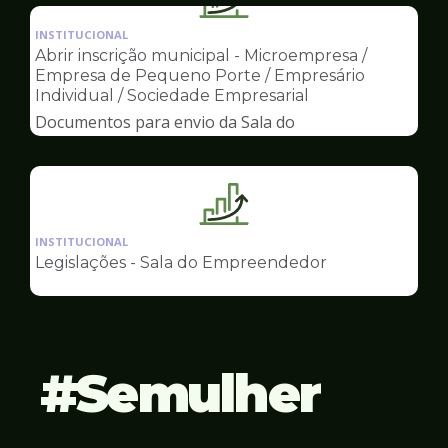
Ilustração
Empreendedor
da
INSTITUCIONAL
pagina
Abrir inscrição municipal - Microempresa /
de
Empresa de Pequeno Porte / Empresário
Sala
Individual / Sociedade Empresarial
do
Documentos para envio da Sala do
Empreendedor
Empreendedor
Ilustração
da
INSTITUCIONAL
pagina
Legislações - Sala do Empreendedor
de
Sala
do
Empreendedor
Semulher