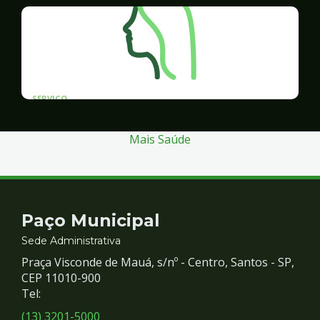
SERVICO
Programa Santos Acessível
Mais Saúde
Contato
Paço Municipal
e
Sede Administrativa
Praça Visconde de Mauá, s/nº - Centro, Santos - SP,
Redes
CEP 11010-900
Tel:
Sociais
(13) 3201-5000