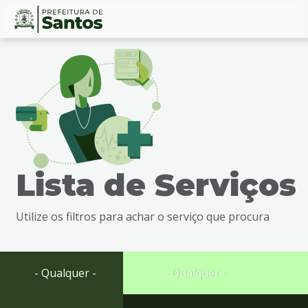
Ir
Conteúdo
para
o
conteúdo
1
Ir
para
o
menu
Lista de Serviços
2
Ir
para
Utilize os filtros para achar o serviço que procura
busca
3
Ir
para
- Qualquer -
- Qualquer -
o
rodapé