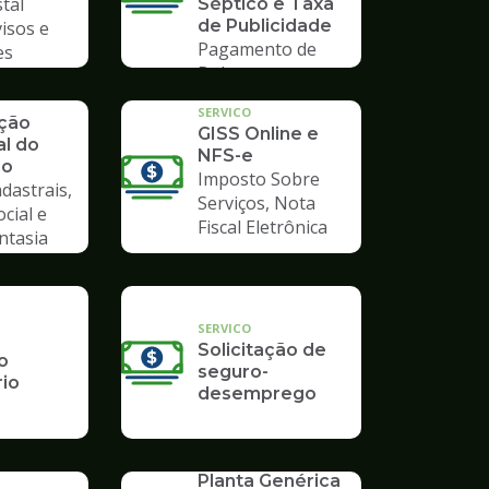
tal
Séptico e Taxa
de Publicidade
visos e
Pagamento de
es
Boleto
SERVICO
ação
GISS Online e
al do
NFS-e
io
Imposto Sobre
dastrais,
Serviços, Nota
ocial e
Fiscal Eletrônica
ntasia
SERVICO
Solicitação de
o
seguro-
rio
desemprego
SERVICO
Planta Genérica