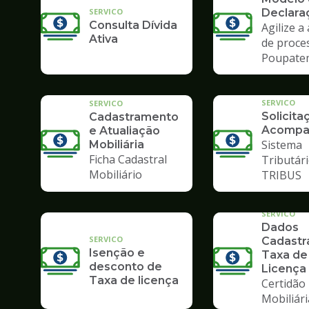
SERVICO
Declara
Consulta Dívida
Agilize a
Ativa
de proce
Poupate
SERVICO
SERVICO
Solicita
Cadastramento
Acompa
e Atualiação
Sistema
Mobiliária
Ficha Cadastral
Tributári
Mobiliário
TRIBUS
SERVICO
Dados
SERVICO
Cadastra
Isenção e
Taxa de
desconto de
Licença
Taxa de licença
Certidão
Mobiliári