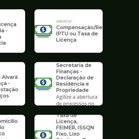
SERVICO
Licença
Compensação/Restituição
ia -
IPTU ou Taxa de
a
Licença
ia
SERVICO
Formulários da
Secretaria de
Finanças -
 Alvará
Declaração de
ça -
Residência e
stação
Propriedade
iços
Agilize a abertura
de processos no
SERVICO
Poupatempo
Taxa de
micílio
Licença,
io
FEIMER, ISSQN
co
Fixo, Lixo