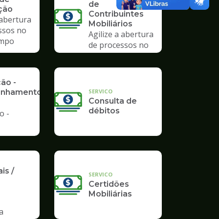
de
ção
Contribuintes
 abertura
Mobiliários
ssos no
Agilize a abertura
mpo
de processos no
Poupatempo
ção -
SERVICO
nhamento
Consulta de
débitos
o -
is /
SERVICO
Certidões
Mobiliárias
a