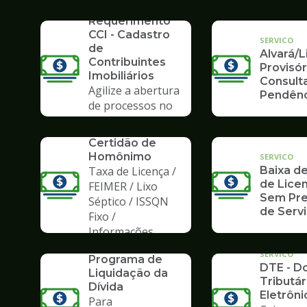
SERVICO
Requerimento
CCI - Cadastro
SERVICO
de
Alvará/
Contribuintes
Provisór
Imobiliários
Consult
Agilize a abertura
Pendênc
de processos no
Poupatempo
SERVICO
Certidão de
Homônimo
SERVICO
Taxa de Licença /
Baixa de
de Licen
FEIMER / Lixo
Sem Pre
Séptico / ISSQN
de Serv
Fixo /
Informações
SERVICO
PLD 2019 -
SERVICO
Programa de
DTE - Do
Liquidação da
Tributár
Dívida
Eletrôni
Para