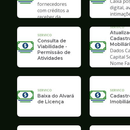
Caixa pos
fornecedores
digital, a
com créditos a
intimaçõ
receber da
Prefeitura
SERVICO
Atualiz
SERVICO
Cadastr
Consulta de
Mobiliár
Viabilidade -
Dados Ca
Permissão de
Capital S
Atividades
Nome Fa
SERVICO
SERVICO
Baixa do Alvará
Cadastr
de Licença
Imobiliá