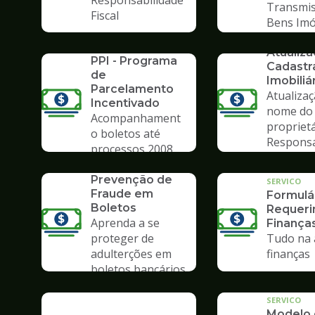
Responsabilidade
Transmis
Fiscal
Bens Imó
SERVICO
SERVICO
Atualiz
PPI - Programa
Cadastr
de
Imobiliá
Parcelamento
Atualiza
Incentivado
nome do
Acompanhament
propriet
o boletos até
Respons
processos 2008
Tributár
SERVICO
Prevenção de
SERVICO
Fraude em
Formulá
Boletos
Requer
Aprenda a se
Finança
proteger de
Tudo na 
adulterções em
finanças
boletos bancários
SERVICO
Modelo