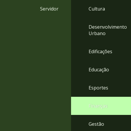
4
Servidor
Cultura
Acessibilidade
5
Desenvolvimento
Urbano
Edificações
Educação
Esportes
Finanças
Gestão