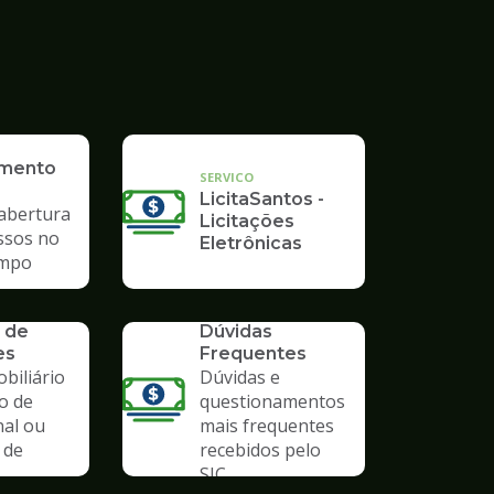
imento
SERVICO
LicitaSantos -
 abertura
Licitações
ssos no
Eletrônicas
mpo
SERVICO
 de
Dúvidas
es
Frequentes
biliário
Dúvidas e
o de
questionamentos
nal ou
mais frequentes
 de
recebidos pelo
SIC