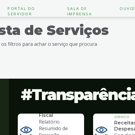
PORTAL DO
SALA DE
OUVID
SERVIDOR
IMPRENSA
ista de Serviços
e os filtros para achar o serviço que procura
Transparênci
SERVICO
Lei de
Responsabilidade
Fiscal
SERVICO
Relatório
Receita
Resumido de
Despes