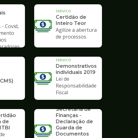
a de
SERVICO
ais
Certidão de
Inteiro Teor
 - Covid,
Agilize a abertura
amento
de processos
uos
Geradores
SERVICO
Demonstrativos
individuais 2019
Lei de
ICMS)
Responsabilidade
Fiscal
SERVICO
Formulários da
Secretaria de
ertidão
Finanças -
a de
Declaração de
ITBI
Guarda de
de
Documentos