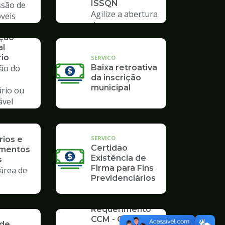
ISSQN
são de
Agilize a abertura
veis
de processos no
Poupatempo
ação
al
rio
SERVICO
ção do
Baixa retroativa
da inscrição
municipal
ário ou
ável
io
SERVICO
rios e
Certidão
imentos
Existência de
s
Firma para Fins
área de
Previdenciários
SERVICO
Requerimento
CCM - Cadastro
 de