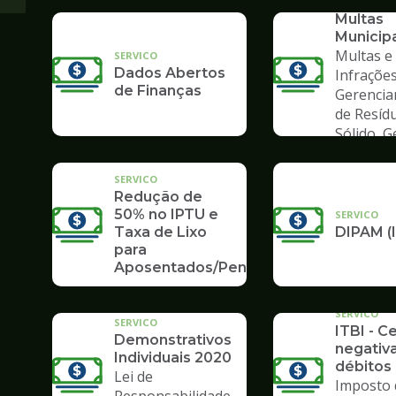
Consult
Multas
Municip
Multas e
SERVICO
Dados Abertos
Infrações
de Finanças
Gerenci
de Resíd
Sólido, 
de Lixo
SERVICO
Redução de
50% no IPTU e
SERVICO
Taxa de Lixo
DIPAM (
para
Aposentados/Pensionistas
SERVICO
SERVICO
ITBI - C
Demonstrativos
negativ
Individuais 2020
débitos 
Lei de
Imposto 