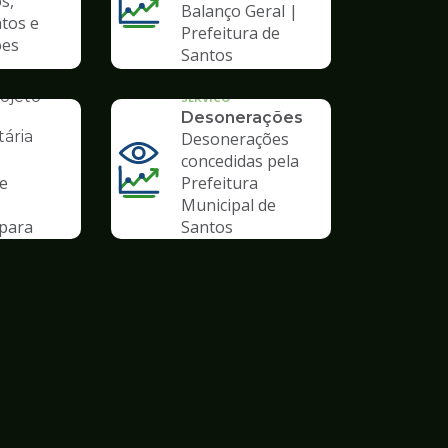
s,
Balanço Geral |
tos e
Prefeitura de
ões
Santos
AL
ojeto
SERVICO
Desonerações
ária
Desonerações
concedidas pela
de
Prefeitura
Municipal de
para
Santos