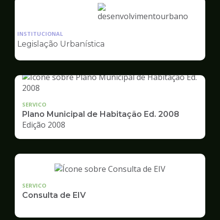
Ilustração
da
INSTITUCIONAL
pagina
Legislação Urbanística
de
Desenvolvimento
Urbano
SERVICO
Plano Municipal de Habitação Ed. 2008
Edição 2008
SERVICO
Consulta de EIV