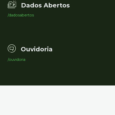
Dados Abertos
/dadosabertos
Ouvidoria
/ouvidoria