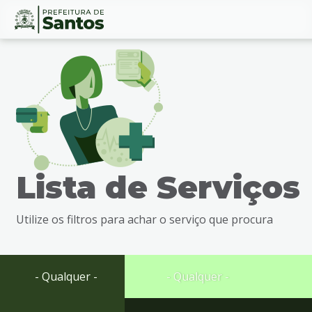
Ir
Conteúdo
para
o
conteúdo
1
Ir
para
o
menu
Lista de Serviços
2
Ir
para
Utilize os filtros para achar o serviço que procura
busca
3
Ir
para
- Qualquer -
- Qualquer -
o
rodapé