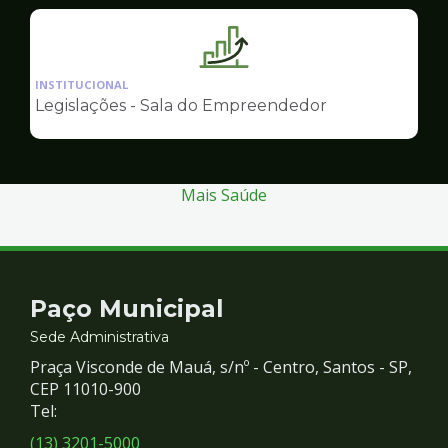
Empreendedor
Ilustração
da
INSTITUCIONAL
pagina
Legislações - Sala do Empreendedor
de
Sala
do
Empreendedor
Mais Saúde
Contato
Paço Municipal
e
Sede Administrativa
Praça Visconde de Mauá, s/nº - Centro, Santos - SP,
Redes
CEP 11010-900
Tel:
Sociais
(13) 3201-5000