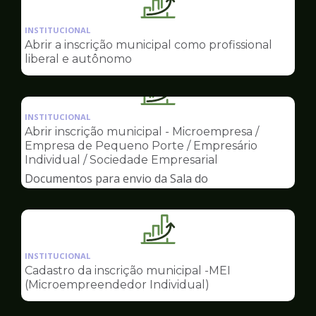
Ilustração
da
INSTITUCIONAL
pagina
Abrir a inscrição municipal como profissional
de
liberal e autônomo
Sala
do
Ilustração
Empreendedor
da
INSTITUCIONAL
pagina
Abrir inscrição municipal - Microempresa /
de
Empresa de Pequeno Porte / Empresário
Sala
Individual / Sociedade Empresarial
do
Documentos para envio da Sala do
Empreendedor
Empreendedor
Ilustração
da
INSTITUCIONAL
pagina
Cadastro da inscrição municipal -MEI
de
(Microempreendedor Individual)
Sala
do