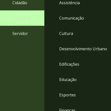
4
Cidadão
Assistência
Acessibilidade
5
Empresa
Comunicação
Servidor
Cultura
Desenvolvimento Urbano
Edificações
Educação
Esportes
Finanças