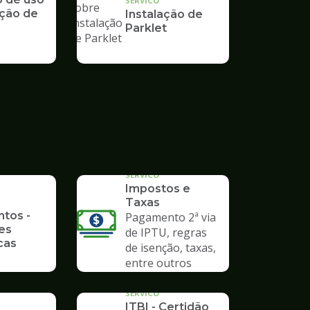
SERVICO
ção de
Instalação de
Parklet
SERVICO
Impostos e
Taxas
ntos -
Pagamento 2ª via
es
de IPTU, regras
cas
de isenção, taxas,
entre outros
SERVICO
ITBI - Certidão