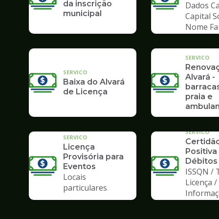
da inscrição
Dados Ca
municipal
Capital S
Nome Fa
SERVICO
Renova
SERVICO
Alvará -
Baixa do Alvará
barraca
de Licença
praia e
ambulan
SERVICO
SERVICO
Certidã
Licença
Positiva
Provisória para
Débitos
Eventos
ISSQN / 
Locais
Licença /
particulares
Informa