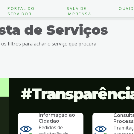
PORTAL DO
SALA DE
OUVID
SERVIDOR
IMPRENSA
ista de Serviços
e os filtros para achar o serviço que procura
Transparênci
SERVICO
SIC - Serviço de
SERVICO
Informação ao
Consult
Cidadão
Process
Pedidos de
Tramitaç