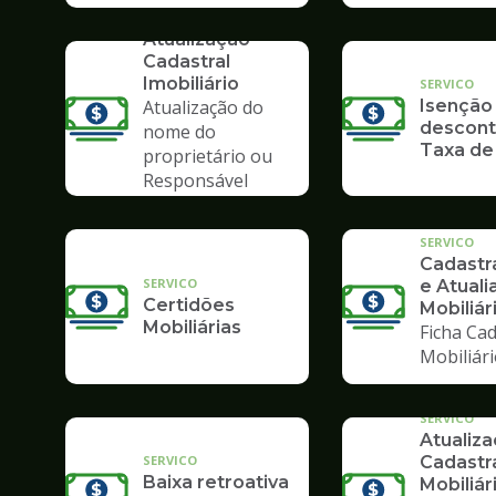
SERVICO
Atualização
Cadastral
Imobiliário
SERVICO
Atualização do
Isenção
descont
nome do
Taxa de
proprietário ou
Responsável
Tributário
SERVICO
Cadast
SERVICO
e Atuali
Certidões
Mobiliár
Mobiliárias
Ficha Cad
Mobiliár
SERVICO
Atualiz
SERVICO
Cadastr
Baixa retroativa
Mobiliár