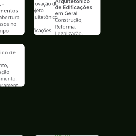
Arquitetônico
 -
de Edificações
imentos
em Geral
 abertura
Construção,
ssos no
Reforma,
mpo
Legalização,
Mudança de Uso
ão de
tico de
nto,
ação,
amento,
rament
SERVICO