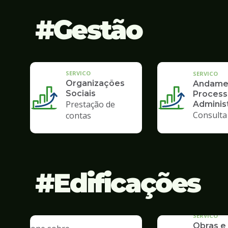
Gestão
SERVICO
SERVICO
Organizações
Andame
Sociais
Process
Prestação de
Administ
Consulta
contas
Edificações
SERVICO
Obras e