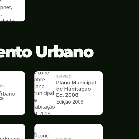
s
cpnet,
,
digital
ento Urbano
SERVICO
Plano Municipal
AL
de Habitação
o
Ed. 2008
ca
Edição 2008
nto
o de uso