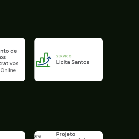
nto de
SERVICO
os
Licita Santos
rativos
 Online
SERVICO
Aprovação de
Projeto