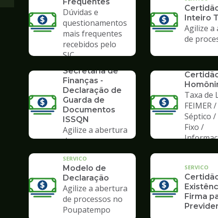
Frequentes
Certidã
Dúvidas e
Inteiro 
questionamentos
Agilize a
mais frequentes
de proce
recebidos pelo
SERVICO
SIC
Formulários da
SERVICO
Secretaria de
Certidã
Finanças -
Homôni
Declaração de
Taxa de L
Guarda de
FEIMER /
Documentos
Séptico 
ISSQN
Fixo /
Agilize a abertura
Informa
de processos no
Poupatempo
SERVICO
SERVICO
Modelo de
Certidã
Declaração
Existênc
Agilize a abertura
Firma pa
de processos no
Previden
Poupatempo