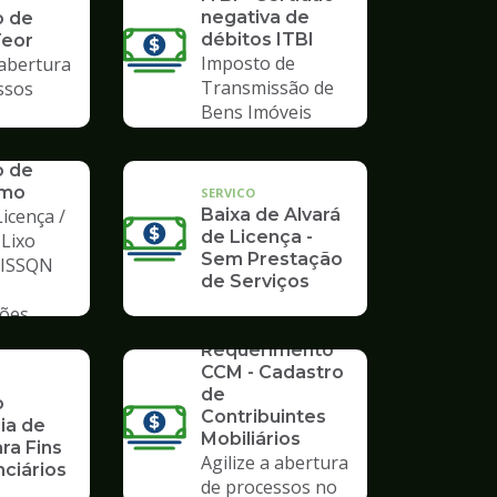
negativa de
o de
débitos ITBI
Teor
Imposto de
 abertura
Transmissão de
ssos
Bens Imóveis
o de
mo
SERVICO
icença /
Baixa de Alvará
de Licença -
 Lixo
Sem Prestação
/ ISSQN
de Serviços
ções
SERVICO
Requerimento
CCM - Cadastro
de
o
Contribuintes
ia de
Mobiliários
ra Fins
Agilize a abertura
ciários
de processos no