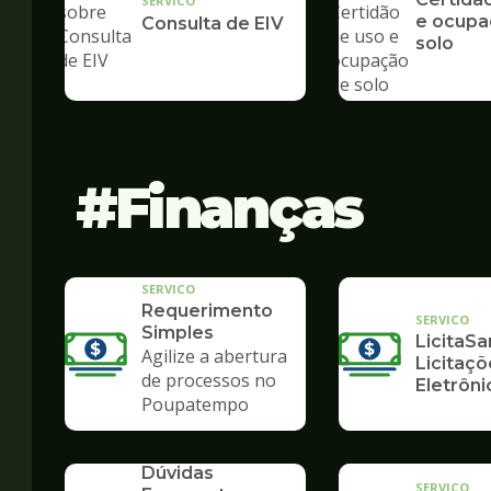
SERVICO
e ocupa
Consulta de EIV
solo
Finanças
SERVICO
Requerimento
SERVICO
Simples
LicitaSa
Agilize a abertura
Licitaçõ
de processos no
Eletrôni
Poupatempo
SERVICO
Dúvidas
SERVICO