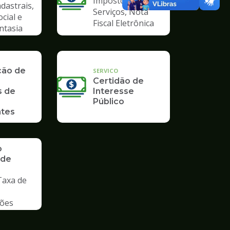
Imposto Sobre
dastrais,
Serviços, Nota
ocial e
Fiscal Eletrônica
ntasia
ção de
SERVICO
Certidão de
s de
Interesse
Público
tes
o
 de
Taxa de
ções