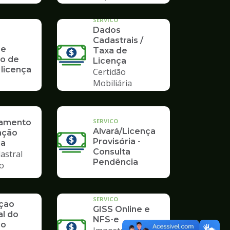
Poupatempo
SERVICO
Dados
Cadastrais /
 e
Taxa de
o de
Licença
 licença
Certidão
Mobiliária
SERVICO
ramento
Alvará/Licença
ação
Provisória -
ia
Consulta
astral
Pendência
io
SERVICO
ação
GISS Online e
al do
NFS-e
io