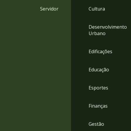
4
Servidor
Cultura
Acessibilidade
5
Desenvolvimento
Urbano
Edificações
Educação
Esportes
Finanças
Gestão