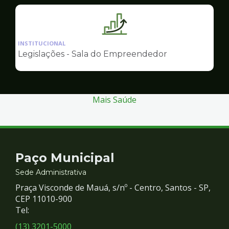
Empreendedor
Ilustração
da
INSTITUCIONAL
pagina
Legislações - Sala do Empreendedor
de
Sala
do
Empreendedor
Mais Saúde
Contato
Paço Municipal
e
Sede Administrativa
Praça Visconde de Mauá, s/nº - Centro, Santos - SP,
Redes
CEP 11010-900
Tel:
Sociais
(13) 3201-5000