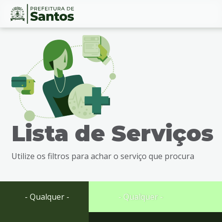
Ir
Conteúdo
para
o
conteúdo
1
Ir
para
o
menu
Lista de Serviços
2
Ir
para
Utilize os filtros para achar o serviço que procura
busca
3
Ir
para
- Qualquer -
- Qualquer -
o
rodapé