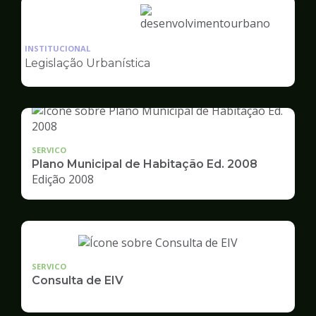
Ilustração
da
INSTITUCIONAL
pagina
Legislação Urbanística
de
Desenvolvimento
Urbano
SERVICO
Plano Municipal de Habitação Ed. 2008
Edição 2008
SERVICO
Consulta de EIV