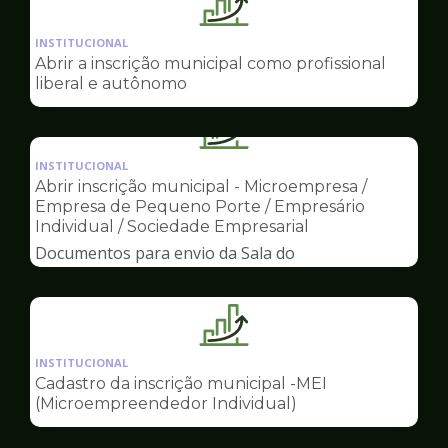
Ilustração
da
INSTITUCIONAL
pagina
Abrir a inscrição municipal como profissional
de
liberal e autônomo
Sala
do
Ilustração
Empreendedor
da
INSTITUCIONAL
pagina
Abrir inscrição municipal - Microempresa /
de
Empresa de Pequeno Porte / Empresário
Sala
Individual / Sociedade Empresarial
do
Documentos para envio da Sala do
Empreendedor
Empreendedor
Ilustração
da
INSTITUCIONAL
pagina
Cadastro da inscrição municipal -MEI
de
(Microempreendedor Individual)
Sala
do