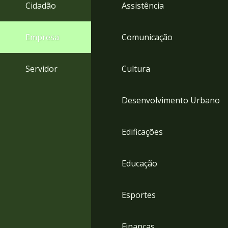
4
Cidadão
Assistência
Acessibilidade
5
Empresa
Comunicação
Servidor
Cultura
Desenvolvimento Urbano
Edificações
Educação
Esportes
Finanças