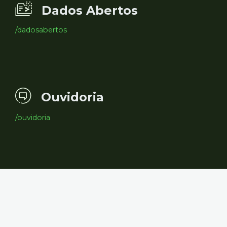
Dados Abertos
/dadosabertos
Ouvidoria
/ouvidoria