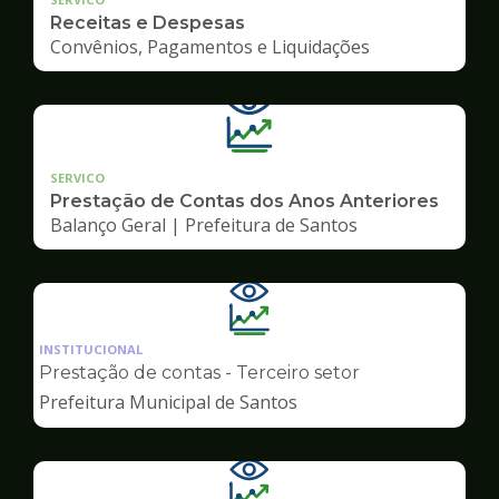
Receitas e Despesas
Convênios, Pagamentos e Liquidações
SERVICO
Prestação de Contas dos Anos Anteriores
Balanço Geral | Prefeitura de Santos
Ilustração
da
INSTITUCIONAL
pagina
Prestação de contas - Terceiro setor
de
Prefeitura Municipal de Santos
Transparência
Ilustração