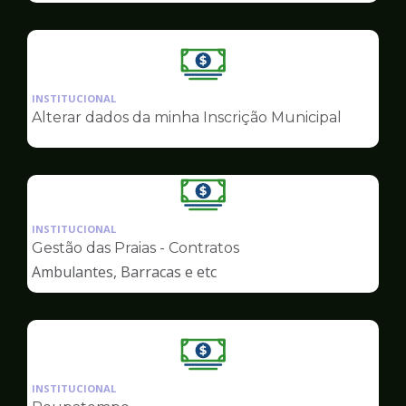
Ilustração
da
INSTITUCIONAL
pagina
Alterar dados da minha Inscrição Municipal
de
Finanças
Ilustração
da
INSTITUCIONAL
pagina
Gestão das Praias - Contratos
de
Ambulantes, Barracas e etc
Finanças
Ilustração
da
INSTITUCIONAL
pagina