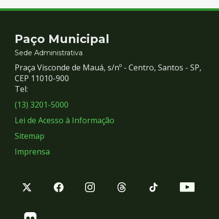
Contato
Paço Municipal
e
Sede Administrativa
Praça Visconde de Mauá, s/nº - Centro, Santos - SP,
Redes
CEP 11010-900
Tel:
Sociais
(13) 3201-5000
Lei de Acesso à Informação
Sitemap
Imprensa