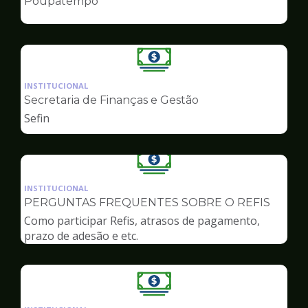
Poupatempo
de
Finanças
Ilustração
da
INSTITUCIONAL
pagina
Secretaria de Finanças e Gestão
de
Sefin
Finanças
Ilustração
da
INSTITUCIONAL
pagina
PERGUNTAS FREQUENTES SOBRE O REFIS
de
Como participar Refis, atrasos de pagamento,
Finanças
prazo de adesão e etc.
Ilustração
da