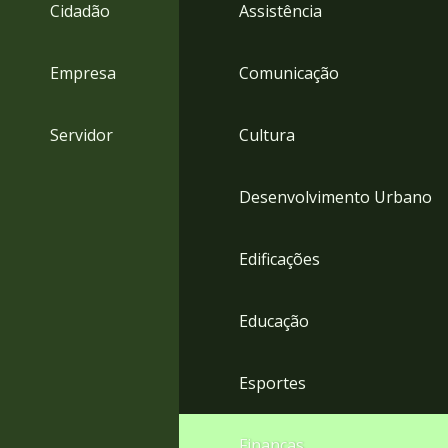
4
Cidadão
Assistência
Acessibilidade
5
Empresa
Comunicação
Servidor
Cultura
Desenvolvimento Urbano
Edificações
Educação
Esportes
Finanças