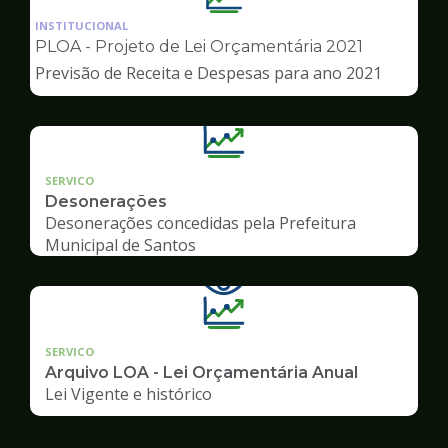
da
INSTITUCIONAL
pagina
PLOA - Projeto de Lei Orçamentária 2021
de
Previsão de Receita e Despesas para ano 2021
Transparência
SERVICO
Desonerações
Desonerações concedidas pela Prefeitura
Municipal de Santos
SERVICO
Arquivo LOA - Lei Orçamentária Anual
Lei Vigente e histórico