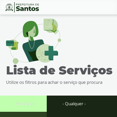
Ir
Conteúdo
para
o
conteúdo
1
Ir
para
o
menu
Lista de Serviços
2
Ir
para
Utilize os filtros para achar o serviço que procura
busca
3
Ir
para
- Qualquer -
- Qualquer -
o
rodapé