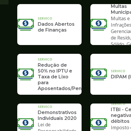
Consult
Multas
Municip
Multas e
SERVICO
Dados Abertos
Infrações
de Finanças
Gerenci
de Resíd
Sólido, 
de Lixo
SERVICO
Redução de
50% no IPTU e
SERVICO
Taxa de Lixo
DIPAM (
para
Aposentados/Pensionistas
SERVICO
SERVICO
ITBI - C
Demonstrativos
negativ
Individuais 2020
débitos 
Lei de
Imposto 