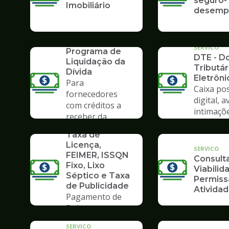
seguro-
Imobiliário
desemp
SERVICO
PLD 2019 -
SERVICO
Programa de
DTE - Do
Liquidação da
Tributár
Dívida
Eletrôni
Para
Caixa pos
fornecedores
digital, a
com créditos a
intimaçõ
receber da
SERVICO
Prefeitura
Taxa de
Licença,
SERVICO
FEIMER, ISSQN
Consult
Fixo, Lixo
Viabilid
Séptico e Taxa
Permiss
de Publicidade
Ativida
Pagamento de
Boleto
SERVICO