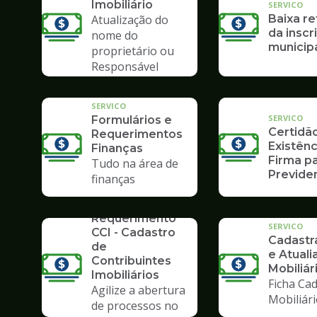
Imobiliário
SERVICO
Atualização do
Baixa re
da inscr
nome do
municip
proprietário ou
Responsável
Tributário
SERVICO
SERVICO
Formulários e
Certidã
Requerimentos
Existênc
Finanças
Firma pa
Tudo na área de
Previden
finanças
SERVICO
Requerimento
SERVICO
CCI - Cadastro
Cadast
de
e Atuali
Contribuintes
Mobiliár
Imobiliários
Ficha Cad
Agilize a abertura
Mobiliár
de processos no