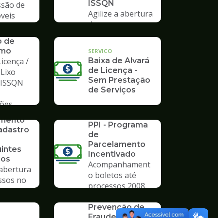
ISSQN
são de
Agilize a abertura
veis
de processos no
Poupatempo
o de
mo
SERVICO
icença /
Baixa de Alvará
de Licença -
 Lixo
Sem Prestação
/ ISSQN
de Serviços
ções
SERVICO
imento
PPI - Programa
adastro
de
Parcelamento
uintes
Incentivado
ios
Acompanhament
 abertura
o boletos até
ssos no
processos 2008
mpo
SERVICO
Prevenção de
Fraude em