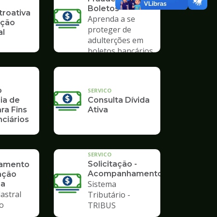
Boletos
troativa
Aprenda a se
ição
proteger de
al
adulterções em
boletos bancários
o
SERVICO
ia de
Consulta Dívida
ra Fins
Ativa
ciários
SERVICO
Solicitação -
ramento
Acompanhamento
ação
Sistema
ia
astral
Tributário -
io
TRIBUS