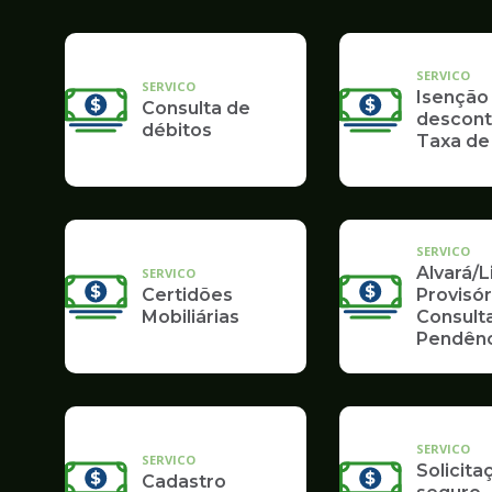
Poupatempo
SERVICO
SERVICO
Isenção
Consulta de
descont
débitos
Taxa de
SERVICO
Alvará/
SERVICO
Certidões
Provisór
Mobiliárias
Consult
Pendênc
SERVICO
SERVICO
Solicita
Cadastro