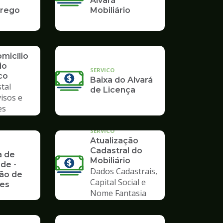
Alvará
rego
Mobiliário
micílio
io
SERVICO
co
Baixa do Alvará
tal
de Licença
visos e
es
SERVICO
Atualização
Cadastral do
a de
Mobiliário
ade -
Dados Cadastrais,
ão de
Capital Social e
des
Nome Fantasia