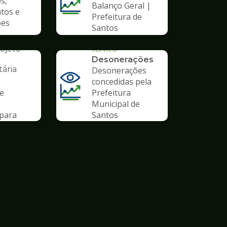
s,
Balanço Geral |
tos e
Prefeitura de
ões
Santos
AL
ojeto
SERVICO
Desonerações
ária
Desonerações
concedidas pela
de
Prefeitura
Municipal de
para
Santos