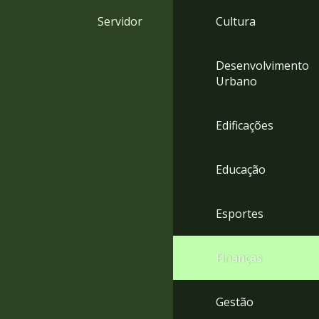
4
Servidor
Cultura
Acessibilidade
5
Desenvolvimento
Urbano
Edificações
Educação
Esportes
Finanças
Gestão