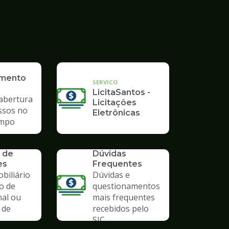
imento
SERVICO
LicitaSantos -
 abertura
Licitações
ssos no
Eletrônicas
mpo
SERVICO
 de
Dúvidas
es
Frequentes
biliário
Dúvidas e
o de
questionamentos
nal ou
mais frequentes
 de
recebidos pelo
SIC