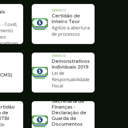
a de
SERVICO
ais
Certidão de
Inteiro Teor
 - Covid,
Agilize a abertura
amento
de processos
uos
Geradores
SERVICO
Demonstrativos
individuais 2019
Lei de
ICMS)
Responsabilidade
Fiscal
SERVICO
Formulários da
Secretaria de
ertidão
Finanças -
a de
Declaração de
ITBI
Guarda de
de
Documentos