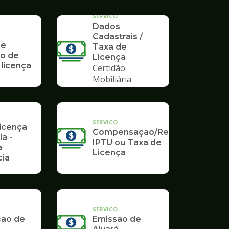
SERVICO
Dados
Cadastrais /
 e
Taxa de
o de
Licença
 licença
Certidão
Mobiliária
SERVICO
Licença
Compensação/Restituição
ia -
IPTU ou Taxa de
a
Licença
ia
SERVICO
ção de
Emissão de