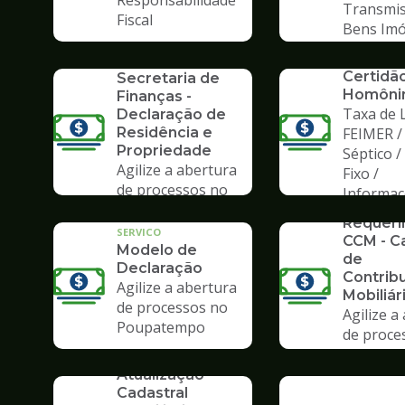
Responsabilidade
Transmis
Fiscal
Bens Imó
SERVICO
SERVICO
Formulários da
Certidã
Secretaria de
Homôni
Finanças -
Taxa de L
Declaração de
Residência e
FEIMER /
Propriedade
Séptico 
Agilize a abertura
Fixo /
de processos no
Informa
SERVICO
Poupatempo
Requer
SERVICO
CCM - C
Modelo de
de
Declaração
Contrib
Agilize a abertura
Mobiliár
de processos no
Agilize a
Poupatempo
de proce
Poupate
SERVICO
Atualização
Cadastral