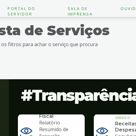
PORTAL DO
SALA DE
OUVID
SERVIDOR
IMPRENSA
ista de Serviços
e os filtros para achar o serviço que procura
Transparênci
SERVICO
Lei de
Responsabilidade
Fiscal
SERVICO
Relatório
Receita
Resumido de
Despes