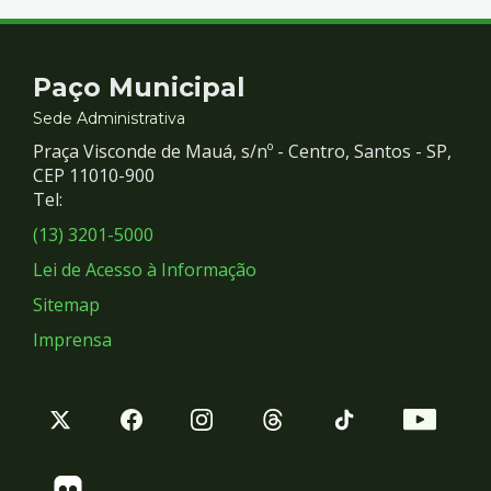
Contato
Paço Municipal
e
Sede Administrativa
Praça Visconde de Mauá, s/nº - Centro, Santos - SP,
Redes
CEP 11010-900
Tel:
Sociais
(13) 3201-5000
Lei de Acesso à Informação
Sitemap
Imprensa