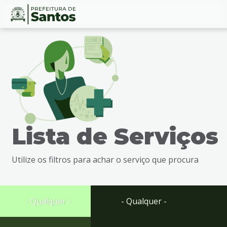
Ir
Conteúdo
para
o
conteúdo
1
Ir
para
o
menu
Lista de Serviços
2
Ir
para
Utilize os filtros para achar o serviço que procura
busca
3
Ir
para
- Qualquer -
- Qualquer -
o
rodapé