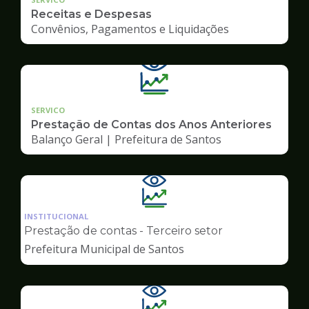
Receitas e Despesas
Convênios, Pagamentos e Liquidações
SERVICO
Prestação de Contas dos Anos Anteriores
Balanço Geral | Prefeitura de Santos
Ilustração
da
INSTITUCIONAL
pagina
Prestação de contas - Terceiro setor
de
Prefeitura Municipal de Santos
Transparência
Ilustração