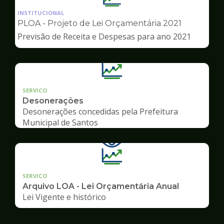
da
INSTITUCIONAL
pagina
PLOA - Projeto de Lei Orçamentária 2021
de
Previsão de Receita e Despesas para ano 2021
Transparência
SERVICO
Desonerações
Desonerações concedidas pela Prefeitura
Municipal de Santos
SERVICO
Arquivo LOA - Lei Orçamentária Anual
Lei Vigente e histórico