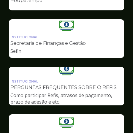
Poupatempo
de
Finanças
Ilustração
da
INSTITUCIONAL
pagina
Secretaria de Finanças e Gestão
de
Sefin
Finanças
Ilustração
da
INSTITUCIONAL
pagina
PERGUNTAS FREQUENTES SOBRE O REFIS
de
Como participar Refis, atrasos de pagamento,
Finanças
prazo de adesão e etc.
Ilustração
da