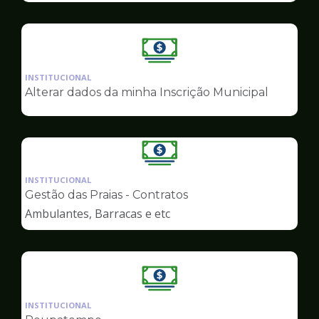
Ilustração
da
INSTITUCIONAL
pagina
Alterar dados da minha Inscrição Municipal
de
Finanças
Ilustração
da
INSTITUCIONAL
pagina
Gestão das Praias - Contratos
de
Ambulantes, Barracas e etc
Finanças
Ilustração
da
INSTITUCIONAL
pagina