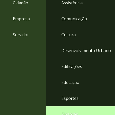
4
Cidadão
Assistência
Acessibilidade
5
Empresa
Comunicação
Servidor
Cultura
Desenvolvimento Urbano
Edificações
Educação
Esportes
Finanças