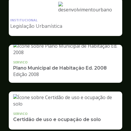
Ilustração
da
INSTITUCIONAL
pagina
Legislação Urbanística
de
Desenvolvimento
Urbano
SERVICO
Plano Municipal de Habitação Ed. 2008
Edição 2008
SERVICO
Certidão de uso e ocupação de solo