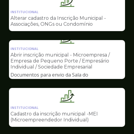
Ilustração
da
INSTITUCIONAL
pagina
Alterar cadastro da Inscrição Municipal -
de
Associações, ONGs ou Condomínio
Sala
do
Ilustração
Empreendedor
da
INSTITUCIONAL
pagina
Abrir inscrição municipal - Microempresa /
de
Empresa de Pequeno Porte / Empresário
Sala
Individual / Sociedade Empresarial
do
Documentos para envio da Sala do
Empreendedor
Empreendedor
Ilustração
da
INSTITUCIONAL
pagina
Cadastro da inscrição municipal -MEI
de
(Microempreendedor Individual)
Sala
do