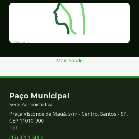
SERVICO
Programa Santos Acessível
Mais Saúde
Contato
Paço Municipal
e
Sede Administrativa
Praça Visconde de Mauá, s/nº - Centro, Santos - SP,
Redes
CEP 11010-900
Tel:
Sociais
(13) 3201-5000