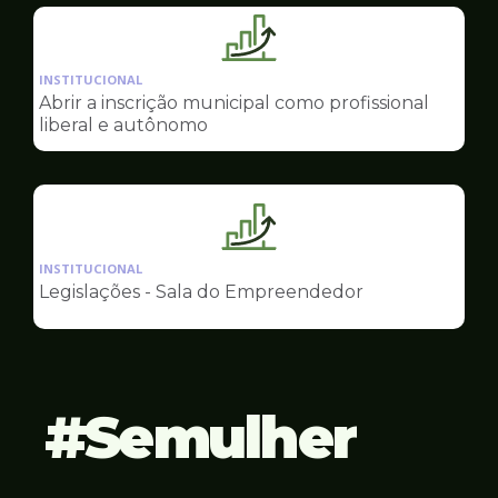
Empreendedor
Ilustração
da
INSTITUCIONAL
pagina
Abrir a inscrição municipal como profissional
de
liberal e autônomo
Sala
do
Empreendedor
Ilustração
da
INSTITUCIONAL
pagina
Legislações - Sala do Empreendedor
de
Sala
do
Empreendedor
Semulher