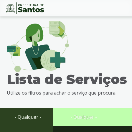
Ir
Conteúdo
para
o
conteúdo
1
Ir
para
o
menu
Lista de Serviços
2
Ir
para
Utilize os filtros para achar o serviço que procura
busca
3
Ir
para
- Qualquer -
- Qualquer -
o
rodapé