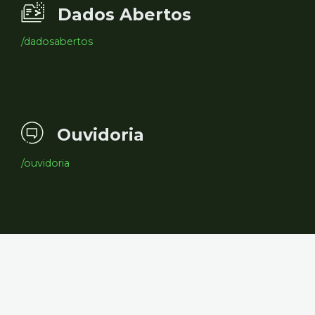
Dados Abertos
/dadosabertos
Ouvidoria
/ouvidoria