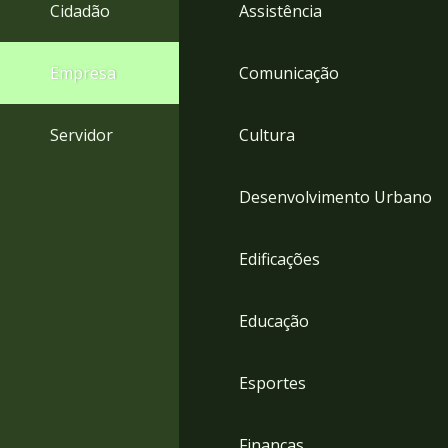
4
Cidadão
Assistência
Acessibilidade
5
Empresa
Comunicação
Servidor
Cultura
Desenvolvimento Urbano
Edificações
Educação
Esportes
Finanças