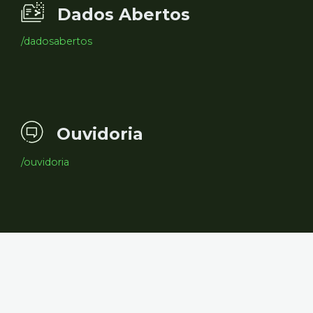
Dados Abertos
/dadosabertos
Ouvidoria
/ouvidoria