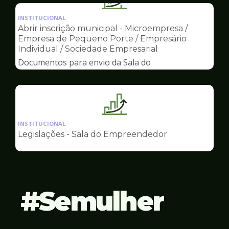
Ilustração
Empreendedor
da
INSTITUCIONAL
pagina
Abrir inscrição municipal - Microempresa /
de
Empresa de Pequeno Porte / Empresário
Sala
Individual / Sociedade Empresarial
do
Documentos para envio da Sala do
Empreendedor
Empreendedor
Ilustração
da
INSTITUCIONAL
pagina
Legislações - Sala do Empreendedor
de
Sala
do
Empreendedor
Semulher