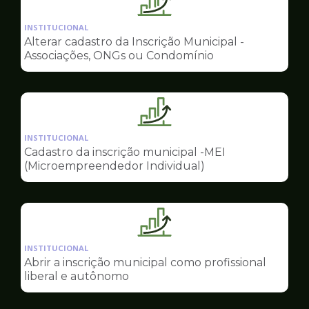
Ilustração
da
INSTITUCIONAL
pagina
Alterar cadastro da Inscrição Municipal -
de
Associações, ONGs ou Condomínio
Sala
do
Empreendedor
Ilustração
da
INSTITUCIONAL
pagina
Cadastro da inscrição municipal -MEI
de
(Microempreendedor Individual)
Sala
do
Empreendedor
Ilustração
da
INSTITUCIONAL
pagina
Abrir a inscrição municipal como profissional
de
liberal e autônomo
Sala
do