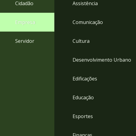
4
Cidadão
Assistência
Acessibilidade
5
Empresa
Comunicação
Servidor
Cultura
Desenvolvimento Urbano
Edificações
Educação
Esportes
Finanças