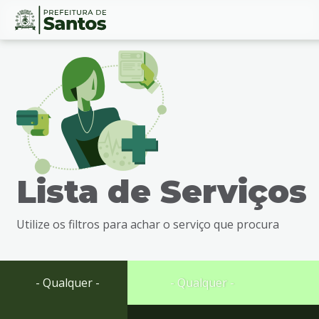
Ir
Conteúdo
para
o
conteúdo
1
Ir
para
o
menu
Lista de Serviços
2
Ir
para
Utilize os filtros para achar o serviço que procura
busca
3
Ir
para
- Qualquer -
- Qualquer -
o
rodapé