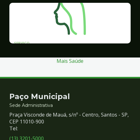
SERVICO
Programa Santos Acessível
Mais Saúde
Contato
Paço Municipal
e
Sede Administrativa
Praça Visconde de Mauá, s/nº - Centro, Santos - SP,
Redes
CEP 11010-900
Tel:
Sociais
(13) 3201-5000