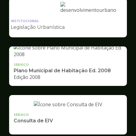
Ilustração
da
INSTITUCIONAL
pagina
Legislação Urbanística
de
Desenvolvimento
Urbano
SERVICO
Plano Municipal de Habitação Ed. 2008
Edição 2008
SERVICO
Consulta de EIV