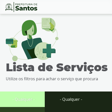
Ir
Conteúdo
para
o
conteúdo
1
Ir
para
o
menu
Lista de Serviços
2
Ir
para
Utilize os filtros para achar o serviço que procura
busca
3
Ir
para
- Qualquer -
- Qualquer -
o
rodapé