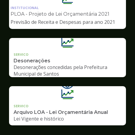
da
INSTITUCIONAL
pagina
PLOA - Projeto de Lei Orçamentária 2021
de
Previsão de Receita e Despesas para ano 2021
Transparência
SERVICO
Desonerações
Desonerações concedidas pela Prefeitura
Municipal de Santos
SERVICO
Arquivo LOA - Lei Orçamentária Anual
Lei Vigente e histórico