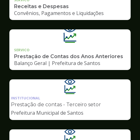
Receitas e Despesas
Convênios, Pagamentos e Liquidações
SERVICO
Prestação de Contas dos Anos Anteriores
Balanço Geral | Prefeitura de Santos
Ilustração
da
INSTITUCIONAL
pagina
Prestação de contas - Terceiro setor
de
Prefeitura Municipal de Santos
Transparência
Ilustração