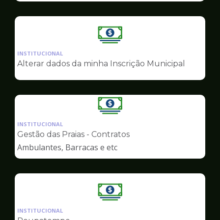
Ilustração
da
INSTITUCIONAL
pagina
Alterar dados da minha Inscrição Municipal
de
Finanças
Ilustração
da
INSTITUCIONAL
pagina
Gestão das Praias - Contratos
de
Ambulantes, Barracas e etc
Finanças
Ilustração
da
INSTITUCIONAL
pagina