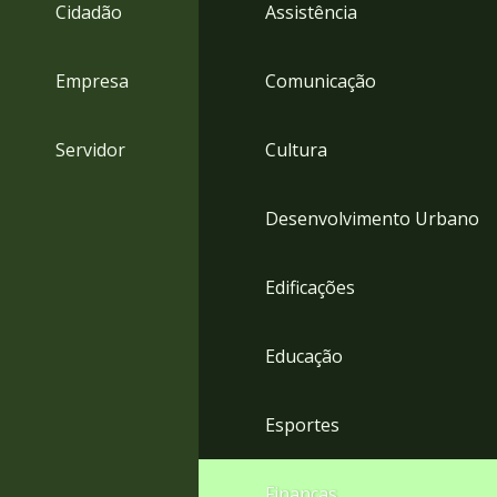
4
Cidadão
Assistência
Acessibilidade
5
Empresa
Comunicação
Servidor
Cultura
Desenvolvimento Urbano
Edificações
Educação
Esportes
Finanças