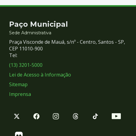
Contato
Paço Municipal
e
Sede Administrativa
Praça Visconde de Mauá, s/nº - Centro, Santos - SP,
Redes
CEP 11010-900
Tel:
Sociais
(13) 3201-5000
Lei de Acesso à Informação
Sitemap
Imprensa