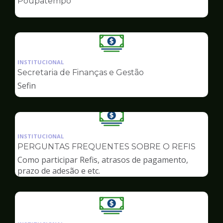
Poupatempo
de
Finanças
Ilustração
da
INSTITUCIONAL
pagina
Secretaria de Finanças e Gestão
de
Sefin
Finanças
Ilustração
da
INSTITUCIONAL
pagina
PERGUNTAS FREQUENTES SOBRE O REFIS
de
Como participar Refis, atrasos de pagamento,
Finanças
prazo de adesão e etc.
Ilustração
da