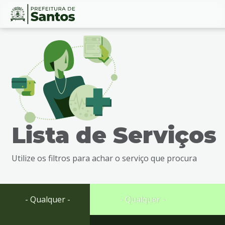
Ir
Conteúdo
para
o
conteúdo
1
Ir
para
o
menu
Lista de Serviços
2
Ir
para
Utilize os filtros para achar o serviço que procura
busca
3
Ir
para
- Qualquer -
- Qualquer -
o
rodapé