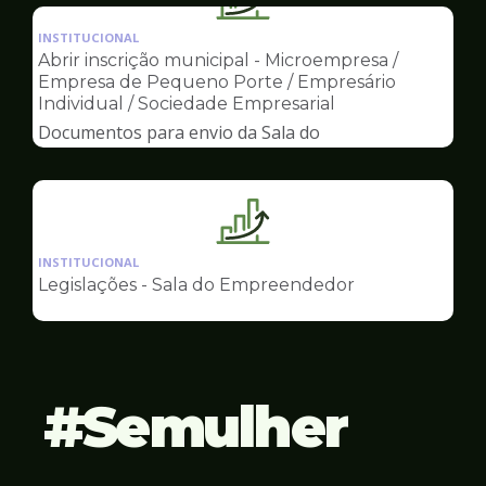
Ilustração
Empreendedor
da
INSTITUCIONAL
pagina
Abrir inscrição municipal - Microempresa /
de
Empresa de Pequeno Porte / Empresário
Sala
Individual / Sociedade Empresarial
do
Documentos para envio da Sala do
Empreendedor
Empreendedor
Ilustração
da
INSTITUCIONAL
pagina
Legislações - Sala do Empreendedor
de
Sala
do
Empreendedor
Semulher