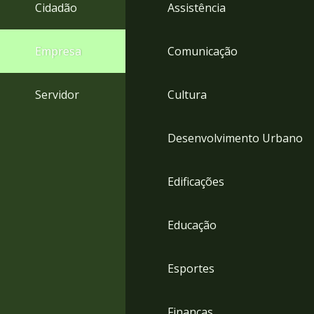
4
Cidadão
Assistência
Acessibilidade
5
Empresa
Comunicação
Servidor
Cultura
Desenvolvimento Urbano
Edificações
Educação
Esportes
Finanças