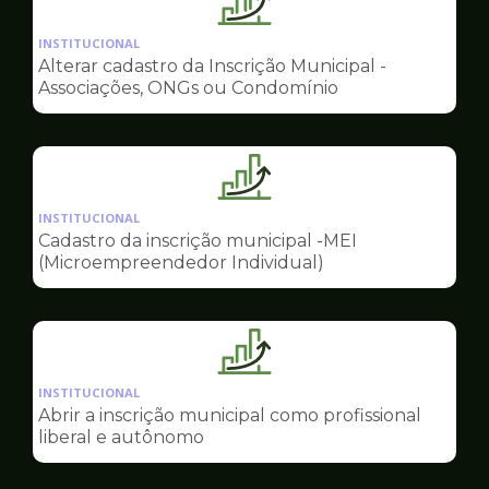
Ilustração
da
INSTITUCIONAL
pagina
Alterar cadastro da Inscrição Municipal -
de
Associações, ONGs ou Condomínio
Sala
do
Empreendedor
Ilustração
da
INSTITUCIONAL
pagina
Cadastro da inscrição municipal -MEI
de
(Microempreendedor Individual)
Sala
do
Empreendedor
Ilustração
da
INSTITUCIONAL
pagina
Abrir a inscrição municipal como profissional
de
liberal e autônomo
Sala
do