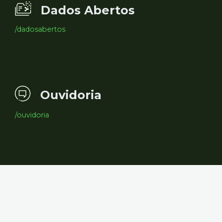
Dados Abertos
/dadosabertos
Ouvidoria
/ouvidoria