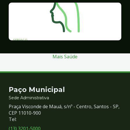
SERVICO
Programa Santos Acessível
Mais Saúde
Contato
Paço Municipal
e
Sede Administrativa
Praça Visconde de Mauá, s/nº - Centro, Santos - SP,
Redes
CEP 11010-900
Tel:
Sociais
(13) 3201-5000