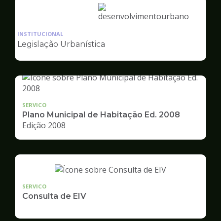
Ilustração
da
INSTITUCIONAL
pagina
Legislação Urbanística
de
Desenvolvimento
Urbano
SERVICO
Plano Municipal de Habitação Ed. 2008
Edição 2008
SERVICO
Consulta de EIV