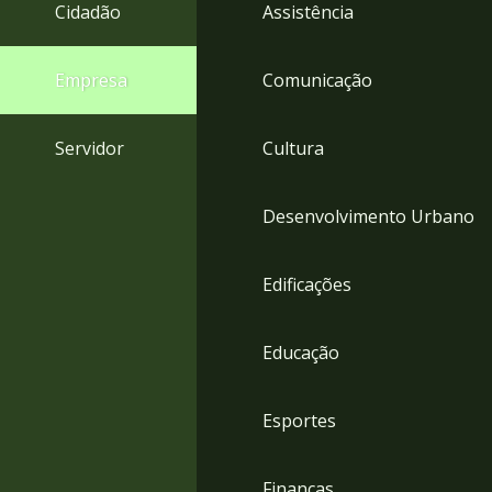
4
Cidadão
Assistência
Acessibilidade
5
Empresa
Comunicação
Servidor
Cultura
Desenvolvimento Urbano
Edificações
Educação
Esportes
Finanças