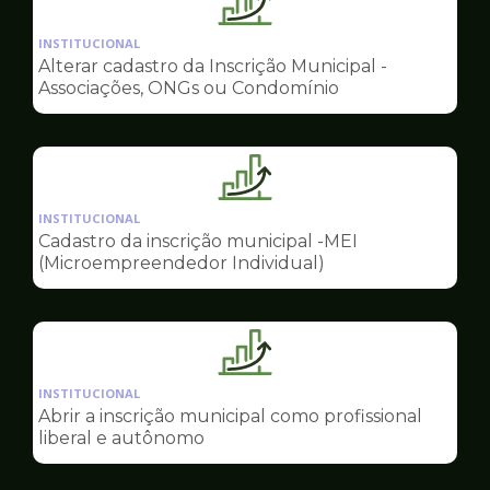
Ilustração
da
INSTITUCIONAL
pagina
Alterar cadastro da Inscrição Municipal -
de
Associações, ONGs ou Condomínio
Sala
do
Empreendedor
Ilustração
da
INSTITUCIONAL
pagina
Cadastro da inscrição municipal -MEI
de
(Microempreendedor Individual)
Sala
do
Empreendedor
Ilustração
da
INSTITUCIONAL
pagina
Abrir a inscrição municipal como profissional
de
liberal e autônomo
Sala
do