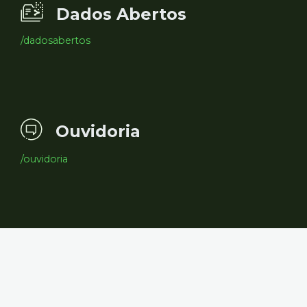
Dados Abertos
/dadosabertos
Ouvidoria
/ouvidoria