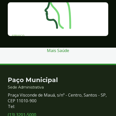
SERVICO
Programa Santos Acessível
Mais Saúde
Contato
Paço Municipal
e
Sede Administrativa
Praça Visconde de Mauá, s/nº - Centro, Santos - SP,
Redes
CEP 11010-900
Tel:
Sociais
(13) 3201-5000