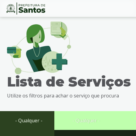
Ir
Conteúdo
para
o
conteúdo
1
Ir
para
o
menu
Lista de Serviços
2
Ir
para
Utilize os filtros para achar o serviço que procura
busca
3
Ir
para
- Qualquer -
- Qualquer -
o
rodapé