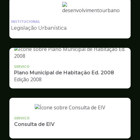
Ilustração
da
INSTITUCIONAL
pagina
Legislação Urbanística
de
Desenvolvimento
Urbano
SERVICO
Plano Municipal de Habitação Ed. 2008
Edição 2008
SERVICO
Consulta de EIV