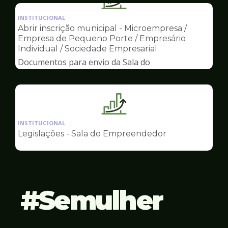
Ilustração
Empreendedor
da
INSTITUCIONAL
pagina
Abrir inscrição municipal - Microempresa /
de
Empresa de Pequeno Porte / Empresário
Sala
Individual / Sociedade Empresarial
do
Documentos para envio da Sala do
Empreendedor
Empreendedor
Ilustração
da
INSTITUCIONAL
pagina
Legislações - Sala do Empreendedor
de
Sala
do
Empreendedor
Semulher