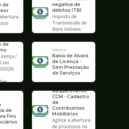
negativa de
o de
débitos ITBI
Teor
Imposto de
 abertura
Transmissão de
ssos
Bens Imóveis
o de
mo
SERVICO
icença /
Baixa de Alvará
de Licença -
 Lixo
Sem Prestação
/ ISSQN
de Serviços
ções
SERVICO
Requerimento
CCM - Cadastro
de
o
Contribuintes
ia de
Mobiliários
ra Fins
Agilize a abertura
ciários
de processos no