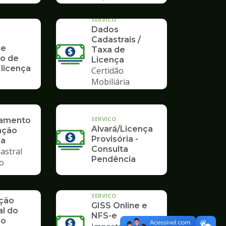
Poupatempo
SERVICO
Dados
Cadastrais /
 e
Taxa de
o de
Licença
 licença
Certidão
Mobiliária
SERVICO
ramento
Alvará/Licença
ação
Provisória -
ia
Consulta
astral
Pendência
io
SERVICO
ação
GISS Online e
al do
NFS-e
io