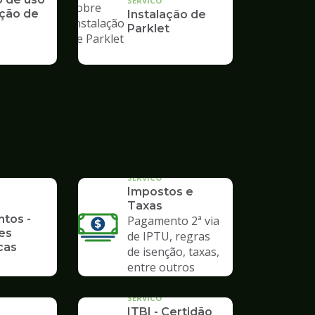
SERVICO
ção de
Instalação de
Parklet
SERVICO
Impostos e
Taxas
ntos -
Pagamento 2ª via
es
de IPTU, regras
cas
de isenção, taxas,
entre outros
SERVICO
ITBI - Certidão