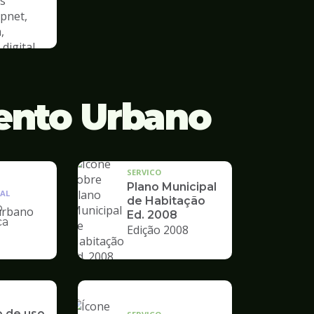
s
cpnet,
,
digital
ento Urbano
SERVICO
Plano Municipal
AL
de Habitação
o
Ed. 2008
ca
Edição 2008
nto
o de uso