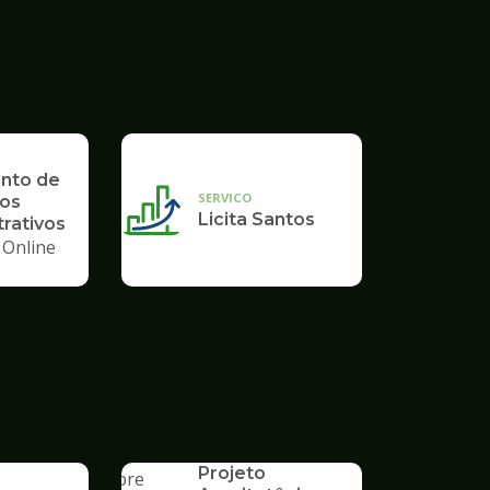
nto de
SERVICO
os
Licita Santos
rativos
 Online
SERVICO
Aprovação de
Projeto