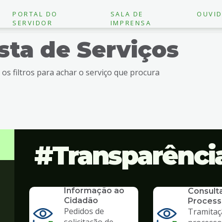
PORTAL DO
SALA DE
OUVID
SERVIDOR
IMPRENSA
ista de Serviços
e os filtros para achar o serviço que procura
Transparênci
SERVICO
SIC - Serviço de
SERVICO
Informação ao
Consult
Cidadão
Process
Pedidos de
Tramitaç