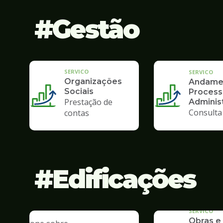
Gestão
SERVICO
SERVICO
Organizações
Andame
Sociais
Process
Prestação de
Administ
Consulta
contas
Edificações
SERVICO
Obras e