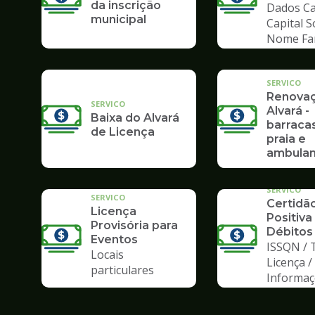
da inscrição
Dados Ca
municipal
Capital S
Nome Fa
SERVICO
Renova
SERVICO
Alvará -
Baixa do Alvará
barraca
de Licença
praia e
ambulan
SERVICO
SERVICO
Certidã
Licença
Positiva
Provisória para
Débitos
Eventos
ISSQN / 
Locais
Licença /
particulares
Informa