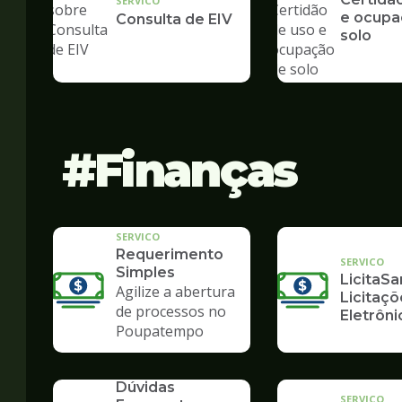
SERVICO
e ocupa
Consulta de EIV
solo
Finanças
SERVICO
Requerimento
SERVICO
Simples
LicitaSa
Agilize a abertura
Licitaçõ
de processos no
Eletrôni
Poupatempo
SERVICO
Dúvidas
SERVICO