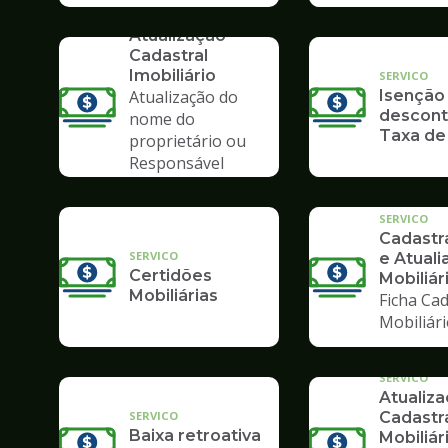
SERVICO
Atualização
Cadastral
Imobiliário
SERVICO
Atualização do
Isenção
descont
nome do
Taxa de
proprietário ou
Responsável
Tributário
SERVICO
Cadast
SERVICO
e Atuali
Certidões
Mobiliár
Mobiliárias
Ficha Cad
Mobiliár
SERVICO
Atualiz
SERVICO
Cadastr
Baixa retroativa
Mobiliár