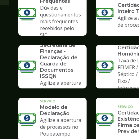
Frequentes
Certidã
Dúvidas e
Inteiro 
questionamentos
Agilize a
mais frequentes
de proce
recebidos pelo
SERVICO
SIC
Formulários da
SERVICO
Secretaria de
Certidã
Finanças -
Homôni
Declaração de
Taxa de L
Guarda de
FEIMER /
Documentos
Séptico 
ISSQN
Fixo /
Agilize a abertura
Informa
de processos no
Poupatempo
SERVICO
SERVICO
Modelo de
Certidã
Declaração
Existênc
Agilize a abertura
Firma pa
de processos no
Previden
Poupatempo