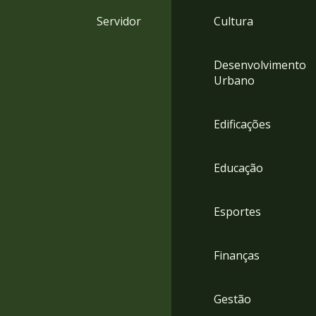
4
Servidor
Cultura
Acessibilidade
5
Desenvolvimento
Urbano
Edificações
Educação
Esportes
Finanças
Gestão