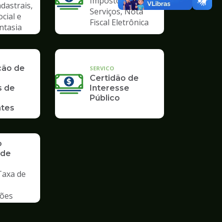
Imposto Sobre
dastrais,
Serviços, Nota
ocial e
Fiscal Eletrônica
ntasia
ção de
SERVICO
Certidão de
s de
Interesse
Público
tes
o
 de
Taxa de
ções