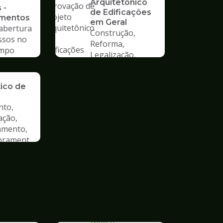
Arquitetônico
 -
de Edificações
imentos
em Geral
 abertura
Construção,
ssos no
Reforma,
mpo
Legalização,
Mudança de Uso
ão de
tico de
nto,
ação,
amento,
rament
SERVICO