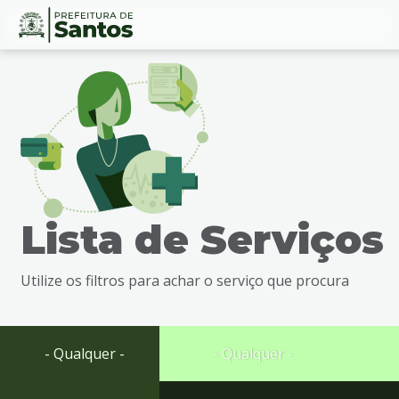
Ir
Conteúdo
para
o
conteúdo
1
Ir
para
o
menu
Lista de Serviços
2
Ir
para
Utilize os filtros para achar o serviço que procura
busca
3
Ir
para
- Qualquer -
- Qualquer -
o
rodapé