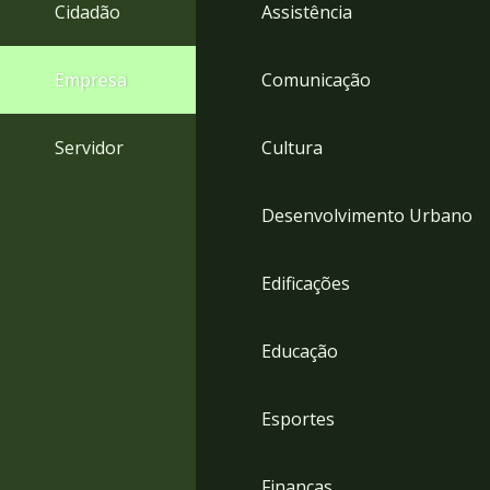
4
Cidadão
Assistência
Acessibilidade
5
Empresa
Comunicação
Servidor
Cultura
Desenvolvimento Urbano
Edificações
Educação
Esportes
Finanças