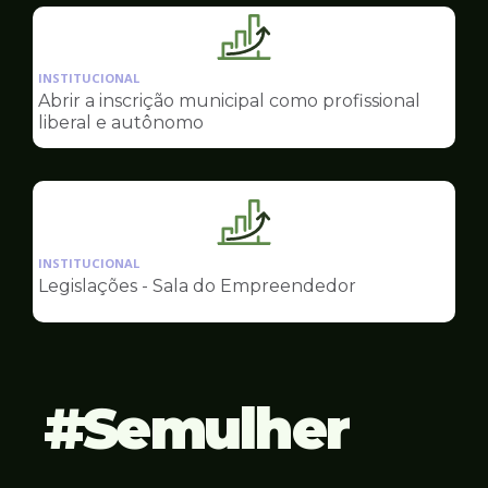
Empreendedor
Ilustração
da
INSTITUCIONAL
pagina
Abrir a inscrição municipal como profissional
de
liberal e autônomo
Sala
do
Empreendedor
Ilustração
da
INSTITUCIONAL
pagina
Legislações - Sala do Empreendedor
de
Sala
do
Empreendedor
Semulher