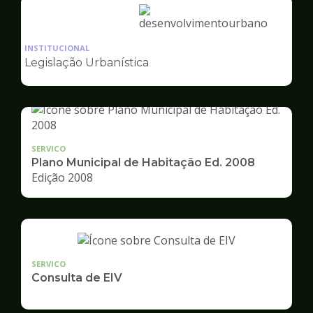
Ilustração
da
INSTITUCIONAL
pagina
Legislação Urbanística
de
Desenvolvimento
Urbano
SERVICO
Plano Municipal de Habitação Ed. 2008
Edição 2008
SERVICO
Consulta de EIV