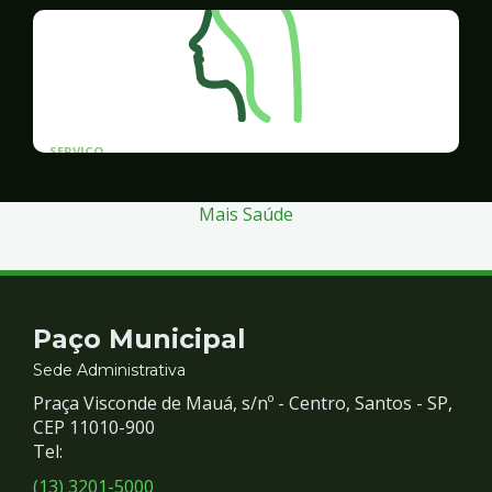
SERVICO
Programa Santos Acessível
Mais Saúde
Contato
Paço Municipal
e
Sede Administrativa
Praça Visconde de Mauá, s/nº - Centro, Santos - SP,
Redes
CEP 11010-900
Tel:
Sociais
(13) 3201-5000