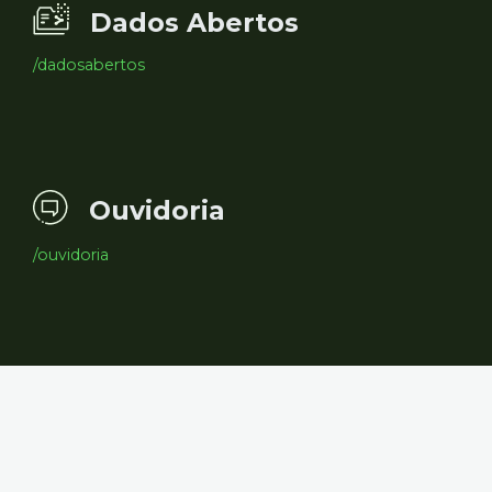
Dados Abertos
/dadosabertos
Ouvidoria
/ouvidoria