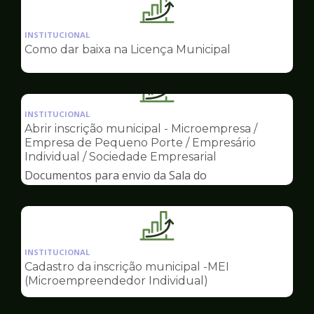
Ilustração
da
INSTITUCIONAL
pagina
Como dar baixa na Licença Municipal
de
Sala
do
Ilustração
Empreendedor
da
INSTITUCIONAL
pagina
Abrir inscrição municipal - Microempresa /
de
Empresa de Pequeno Porte / Empresário
Sala
Individual / Sociedade Empresarial
do
Documentos para envio da Sala do
Empreendedor
Empreendedor
Ilustração
da
INSTITUCIONAL
pagina
Cadastro da inscrição municipal -MEI
de
(Microempreendedor Individual)
Sala
do