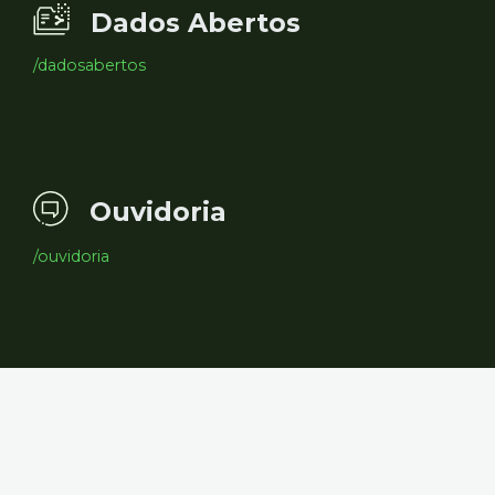
Dados Abertos
/dadosabertos
Ouvidoria
/ouvidoria