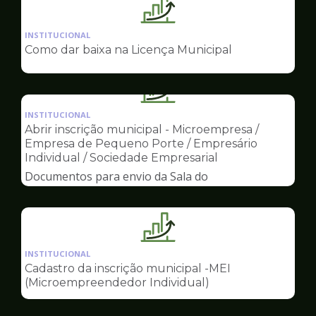
Ilustração
da
INSTITUCIONAL
pagina
Como dar baixa na Licença Municipal
de
Sala
do
Ilustração
Empreendedor
da
INSTITUCIONAL
pagina
Abrir inscrição municipal - Microempresa /
de
Empresa de Pequeno Porte / Empresário
Sala
Individual / Sociedade Empresarial
do
Documentos para envio da Sala do
Empreendedor
Empreendedor
Ilustração
da
INSTITUCIONAL
pagina
Cadastro da inscrição municipal -MEI
de
(Microempreendedor Individual)
Sala
do