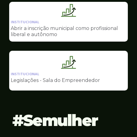
Empreendedor
Ilustração
da
INSTITUCIONAL
pagina
Abrir a inscrição municipal como profissional
de
liberal e autônomo
Sala
do
Empreendedor
Ilustração
da
INSTITUCIONAL
pagina
Legislações - Sala do Empreendedor
de
Sala
do
Empreendedor
Semulher