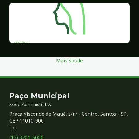
SERVICO
Programa Santos Acessível
Mais Saúde
Contato
Paço Municipal
e
Sede Administrativa
Praça Visconde de Mauá, s/nº - Centro, Santos - SP,
Redes
CEP 11010-900
Tel:
Sociais
(13) 3201-5000