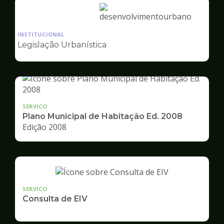
Ilustração
da
INSTITUCIONAL
pagina
Legislação Urbanística
de
Desenvolvimento
Urbano
SERVICO
Plano Municipal de Habitação Ed. 2008
Edição 2008
SERVICO
Consulta de EIV