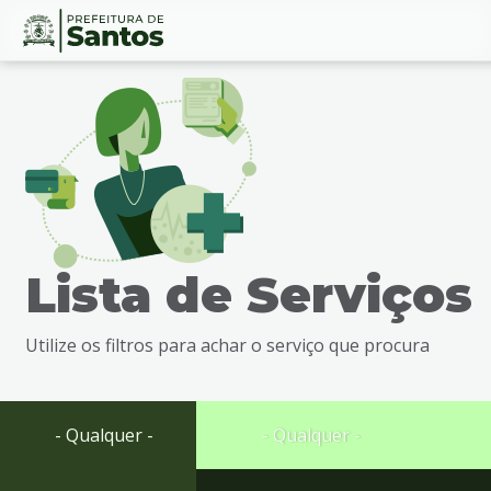
Ir
Conteúdo
para
o
conteúdo
1
Ir
para
o
menu
Lista de Serviços
2
Ir
para
Utilize os filtros para achar o serviço que procura
busca
3
Ir
para
- Qualquer -
- Qualquer -
o
rodapé