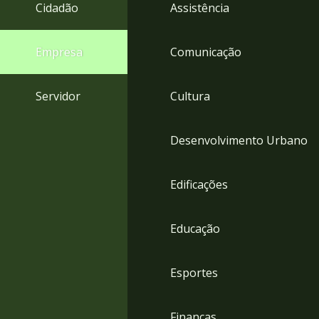
4
Cidadão
Assistência
Acessibilidade
5
Empresa
Comunicação
Servidor
Cultura
Desenvolvimento Urbano
Edificações
Educação
Esportes
Finanças