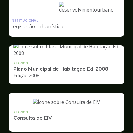
Ilustração
da
INSTITUCIONAL
pagina
Legislação Urbanística
de
Desenvolvimento
Urbano
SERVICO
Plano Municipal de Habitação Ed. 2008
Edição 2008
SERVICO
Consulta de EIV