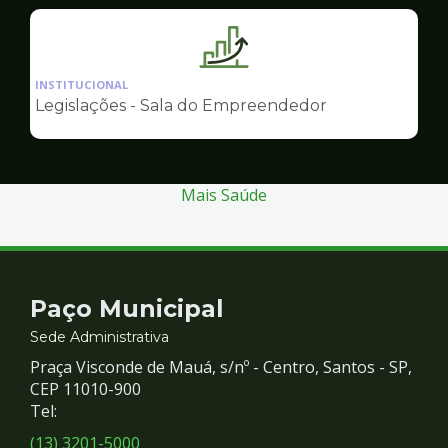
Empreendedor
Ilustração
da
INSTITUCIONAL
pagina
Legislações - Sala do Empreendedor
de
Sala
do
Empreendedor
Mais Saúde
Contato
Paço Municipal
e
Sede Administrativa
Praça Visconde de Mauá, s/nº - Centro, Santos - SP,
Redes
CEP 11010-900
Tel:
Sociais
(13) 3201-5000