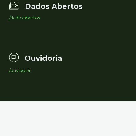
Dados Abertos
/dadosabertos
Ouvidoria
/ouvidoria