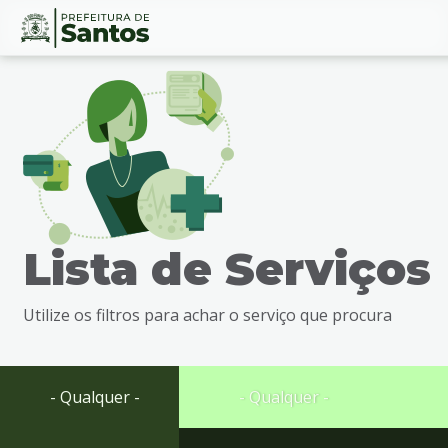
Ir
Conteúdo
para
o
conteúdo
1
Ir
para
o
menu
Lista de Serviços
2
Ir
para
Utilize os filtros para achar o serviço que procura
busca
3
Ir
para
- Qualquer -
- Qualquer -
o
rodapé