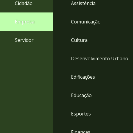
4
Cidadão
Assistência
Acessibilidade
5
Empresa
Comunicação
Servidor
Cultura
Desenvolvimento Urbano
Edificações
Educação
Esportes
Finanças