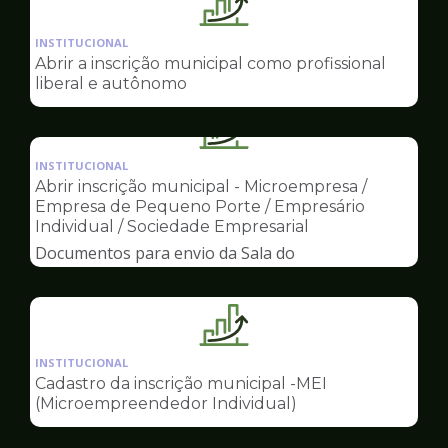
Ilustração
da
INSTITUCIONAL
pagina
Abrir a inscrição municipal como profissional
de
liberal e autônomo
Sala
do
Ilustração
Empreendedor
da
INSTITUCIONAL
pagina
Abrir inscrição municipal - Microempresa /
de
Empresa de Pequeno Porte / Empresário
Sala
Individual / Sociedade Empresarial
do
Documentos para envio da Sala do
Empreendedor
Empreendedor
Ilustração
da
INSTITUCIONAL
pagina
Cadastro da inscrição municipal -MEI
de
(Microempreendedor Individual)
Sala
do