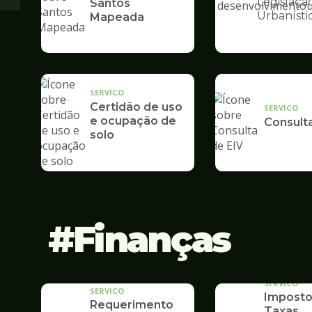
Legislaçã
Santos
Ilustração
Urbanísti
Mapeada
da
pagina
de
Desenvolvime
Urbano
SERVICO
Certidão de uso
SERVICO
e ocupação de
Consult
solo
Finanças
SERVICO
SERVICO
Imposto
Requerimento
Taxas