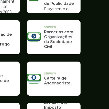
hament
de Publicidade
 até
Pagamento de
s 2008
Boleto
SERVICO
Parcerias com
ção de
Organizações
da Sociedade
rego
Civil
SERVICO
 e
Carteira de
o de
Ascensorista
SERVICO
Dívida Ativa -
Imposto