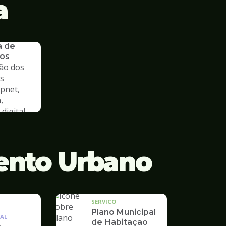
a
a de
os
ão dos
s
cpnet,
,
digital
ento Urbano
SERVICO
Plano Municipal
AL
de Habitação