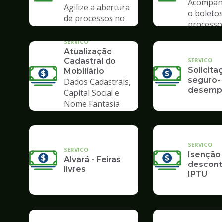
Acompan
Agilize a abertura
o boletos
de processos no
processo
Poupatempo
SERVICO
Atualização
SERVICO
Cadastral do
Solicita
Mobiliário
seguro-
Dados Cadastrais,
desemp
Capital Social e
Nome Fantasia
SERVICO
SERVICO
Isenção
Alvará - Feiras
descont
livres
IPTU