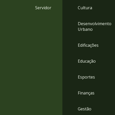
4
Servidor
Cultura
Acessibilidade
5
Desenvolvimento
Urbano
Edificações
Educação
Esportes
Finanças
Gestão