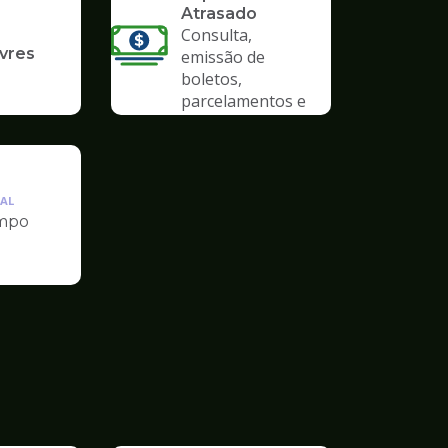
Atrasado
Consulta,
ivres
emissão de
boletos,
parcelamentos e
anistias
AL
mpo