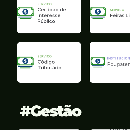
SERVICO
Certidão de
SERVICO
Interesse
Feiras L
Público
SERVICO
INSTITUCION
Código
Poupate
Ilustração
Tributário
da
pagina
de
Finanças
Gestão
SERVICO
Lista de