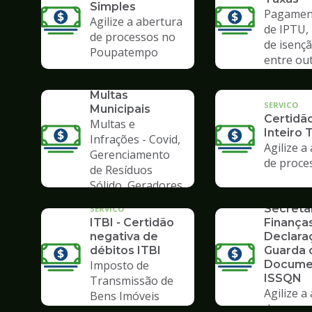
Simples
Pagament
Agilize a abertura
de IPTU,
de processos no
de isençã
Poupatempo
entre ou
SERVICO
Consulta de
Multas
SERVICO
Municipais
Certidã
Multas e
Inteiro 
Infrações - Covid,
Agilize a
Gerenciamento
de proce
de Resíduos
SERVICO
Sólido, Geradores
Formulá
de Lixo
Secreta
SERVICO
ITBI - Certidão
Finanças
negativa de
Declara
débitos ITBI
Guarda 
Imposto de
Docume
ISSQN
Transmissão de
Agilize a
Bens Imóveis
SERVICO
de proce