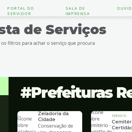
PORTAL DO
SALA DE
OUVID
SERVIDOR
IMPRENSA
ista de Serviços
e os filtros para achar o serviço que procura
Prefeituras R
SERVICO
Zeladoria da
SERVICO
Cidade
Cemitéri
Conservação de
Certidã