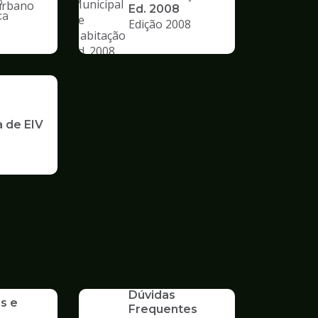
o
Ed. 2008
ca
Edição 2008
nto
a de EIV
SERVICO
Dúvidas
s e
Frequentes