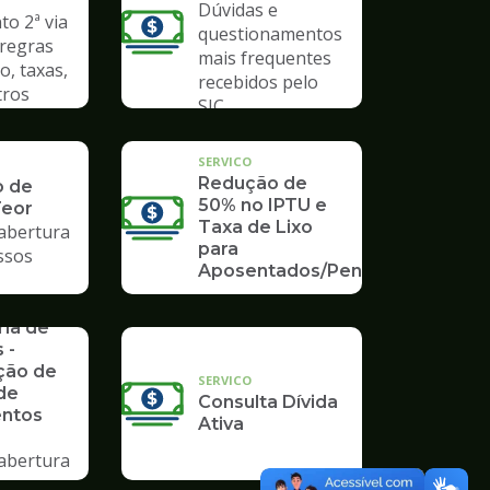
Dúvidas e
o 2ª via
questionamentos
 regras
mais frequentes
o, taxas,
recebidos pelo
tros
SIC
SERVICO
Redução de
o de
50% no IPTU e
Teor
Taxa de Lixo
 abertura
para
ssos
Aposentados/Pensionistas
rios da
ria de
 -
ção de
SERVICO
de
Consulta Dívida
ntos
Ativa
 abertura
ssos no