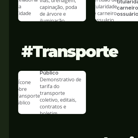
vias, drenagem,
titulari
capinação, poda
carneiro
de árvore e
ossuári
iluminação
Transporte
SERVICO
Transporte
Público
Demonstrativo de
tarifa do
transporte
coletivo, editais,
contratos e
boletim
estatístico