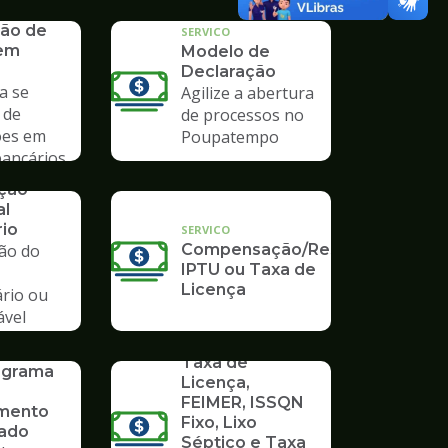
mpo
ão de
SERVICO
 em
Modelo de
Declaração
a se
Agilize a abertura
 de
de processos no
ões em
Poupatempo
bancários
ação
al
rio
SERVICO
ção do
Compensação/Restituição
IPTU ou Taxa de
Licença
ário ou
ável
io
SERVICO
Taxa de
rograma
Licença,
FEIMER, ISSQN
mento
Fixo, Lixo
vado
Séptico e Taxa