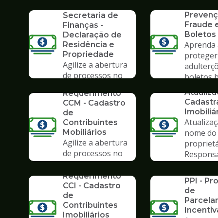
Formulários da
SERVICO
Poupate
Prevenç
Secretaria de
Fraude
Finanças -
Boletos
Declaração de
Aprenda 
Residência e
Propriedade
proteger
Agilize a abertura
adulterç
de processos no
boletos 
SERVICO
SERVICO
Poupatempo
Atualiz
Requerimento
Cadastr
CCM - Cadastro
Imobiliá
de
Atualiza
Contribuintes
Mobiliários
nome do
Agilize a abertura
propriet
de processos no
Respons
Poupatempo
Tributár
SERVICO
SERVICO
Requerimento
PPI - P
CCI - Cadastro
de
de
Parcela
Contribuintes
Incenti
Imobiliários