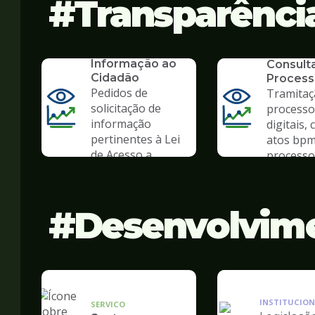
Transparênci
SERVICO
SIC - Serviço de
SERVICO
Informação ao
Consult
Cidadão
Process
Pedidos de
Tramitaç
solicitação de
processo
informação
digitais, 
pertinentes à Lei
atos bpm
de Acesso a
processo 
Informação
Desenvolvim
INSTITUCION
SERVICO