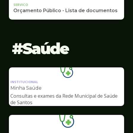
SERVICO
Orçamento Público - Lista de documentos
Saúde
Ilustração
da
INSTITUCIONAL
pagina
Minha Saúde
de
Consultas e exames da Rede Municipal de Saúde
Saúde
de Santos