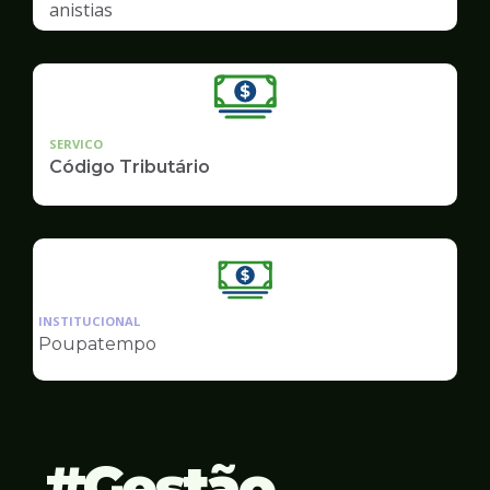
anistias
SERVICO
Código Tributário
Ilustração
da
INSTITUCIONAL
pagina
Poupatempo
de
Finanças
Gestão