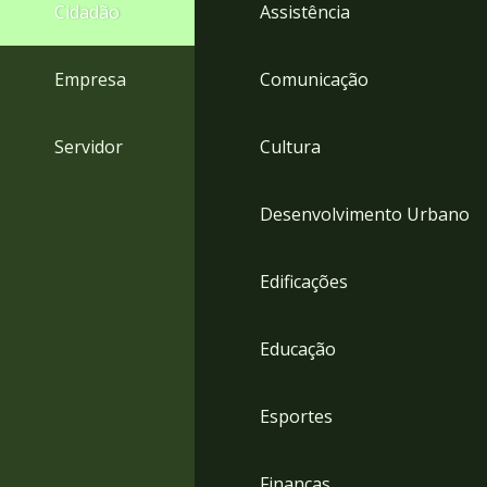
4
Cidadão
Assistência
Acessibilidade
5
Empresa
Comunicação
Servidor
Cultura
Desenvolvimento Urbano
Edificações
Educação
Esportes
Finanças