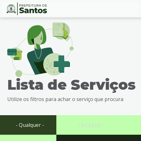
Ir
Conteúdo
para
o
conteúdo
1
Ir
para
o
menu
Lista de Serviços
2
Ir
para
Utilize os filtros para achar o serviço que procura
busca
3
Ir
para
- Qualquer -
- Qualquer -
o
rodapé