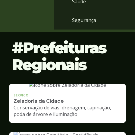
Saúde
Segurança
Prefeituras
Regionais
SERVICO
Zeladoria da Cidade
Conservação de vias, drenagem, capinação,
poda de árvore e iluminação