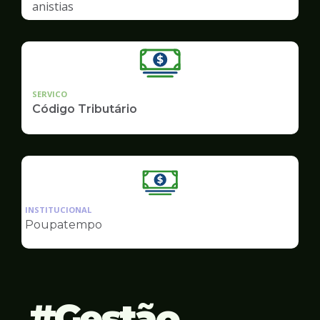
anistias
SERVICO
Código Tributário
Ilustração
da
INSTITUCIONAL
pagina
Poupatempo
de
Finanças
Gestão