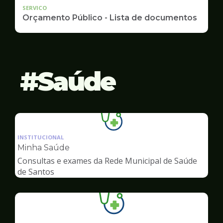
SERVICO
Orçamento Público - Lista de documentos
Saúde
Ilustração
da
INSTITUCIONAL
pagina
Minha Saúde
de
Consultas e exames da Rede Municipal de Saúde
Saúde
de Santos