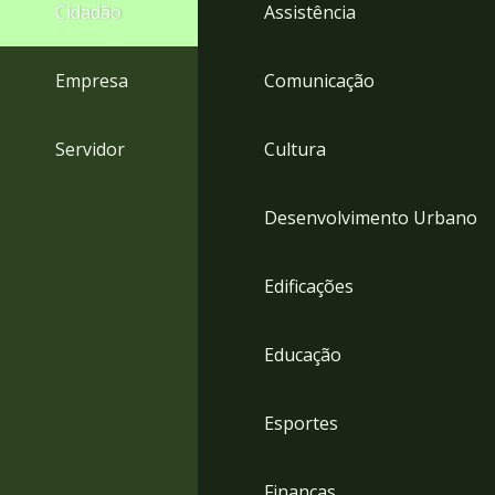
4
Cidadão
Assistência
Acessibilidade
5
Empresa
Comunicação
Servidor
Cultura
Desenvolvimento Urbano
Edificações
Educação
Esportes
Finanças