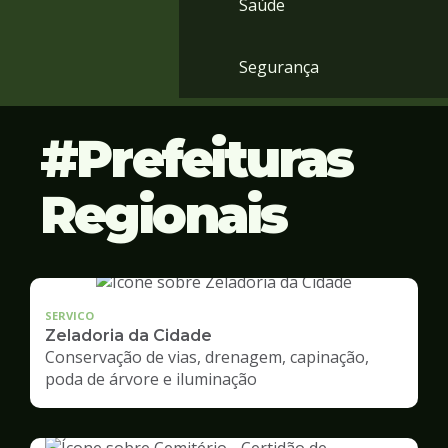
Saúde
Segurança
Prefeituras
Regionais
SERVICO
Zeladoria da Cidade
Conservação de vias, drenagem, capinação,
poda de árvore e iluminação