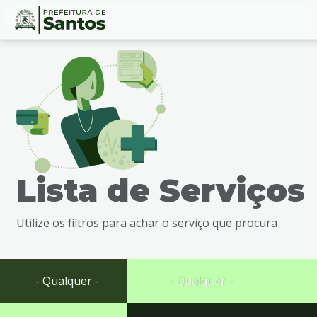
Ir
Conteúdo
para
o
conteúdo
1
Ir
para
o
menu
Lista de Serviços
2
Ir
para
Utilize os filtros para achar o serviço que procura
busca
3
Ir
para
- Qualquer -
- Qualquer -
o
rodapé