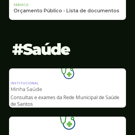
SERVICO
Orçamento Público - Lista de documentos
Saúde
Ilustração
da
INSTITUCIONAL
pagina
Minha Saúde
de
Consultas e exames da Rede Municipal de Saúde
Saúde
de Santos