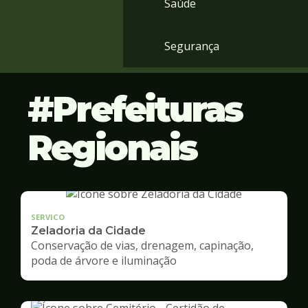
Saúde
Segurança
Prefeituras
Regionais
SERVICO
Zeladoria da Cidade
Conservação de vias, drenagem, capinação,
poda de árvore e iluminação