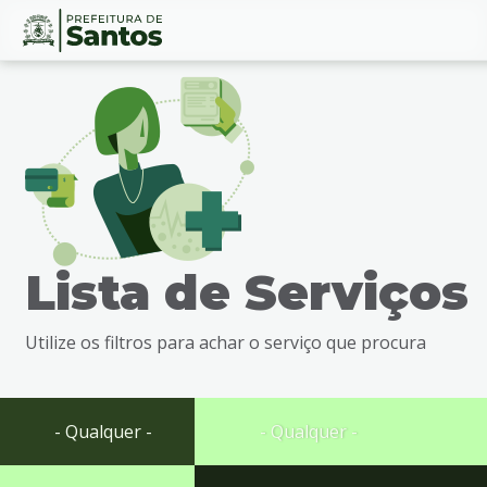
Ir
Conteúdo
para
o
conteúdo
1
Ir
para
o
menu
Lista de Serviços
2
Ir
para
Utilize os filtros para achar o serviço que procura
busca
3
Ir
para
- Qualquer -
- Qualquer -
o
rodapé