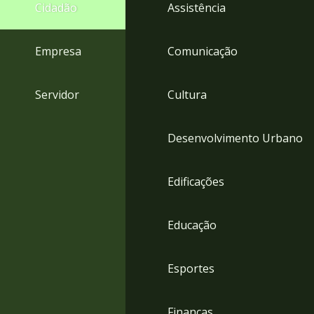
4
Cidadão
Assistência
Acessibilidade
5
Empresa
Comunicação
Servidor
Cultura
Desenvolvimento Urbano
Edificações
Educação
Esportes
Finanças